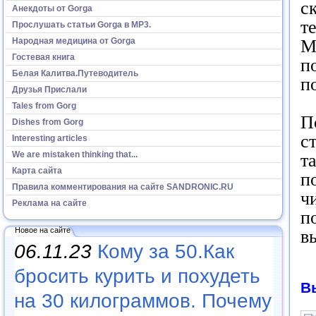
с
Анекдоты от Gorga
т
Прослушать статьи Gorga в МР3.
Народная медицина от Gorga
М
Гостевая книга
п
Белая Калитва.Путеводитель
п
Друзья Прислали
Tales from Gorg
П
Dishes from Gorg
с
Interesting articles
We are mistaken thinking that...
т
Карта сайта
п
Правила комментирования на сайте SANDRONIC.RU
ч
Реклама на сайте
п
Новое на сайте
в
06.11.23
Кому за 50.Как
бросить курить и похудеть
В
на 30 килограммов. Почему