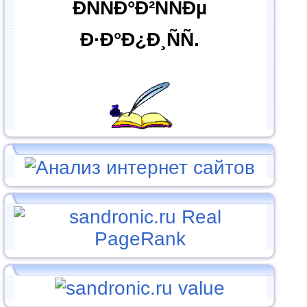
ÐÑÑÐ°Ð²ÑÑÐµ
Ð·Ð°Ð¿Ð¸ÑÑ.