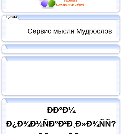
Цитата
Сервис мысли Мудрослов
ÐÐ°Ð¼
Ð¿Ð¾Ð½ÑÐ°Ð²Ð¸Ð»Ð¾ÑÑ?