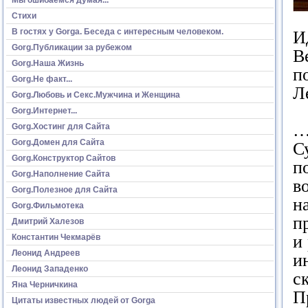
Стихи
В гостях у Gorga. Беседа с интересным человеком.
И
Gorg.Публикации за рубежом
В
Gorg.Наша Жизнь
п
Gorg.Не факт...
Л
Gorg.Любовь и Секс.Мужчина и Женщина
Gorg.Интернет...
…
Gorg.Хостинг для Сайта
Gorg.Домен для Сайта
С
Gorg.Конструктор Сайтов
п
Gorg.Наполнение Сайта
в
Gorg.Полезное для Сайта
н
Gorg.Фильмотека
п
Дмитрий Халезов
и
Константин Чекмарёв
Леонид Андреев
и
Леонид Западенко
с
Яна Черничкина
П
Цитаты известных людей от Gorga