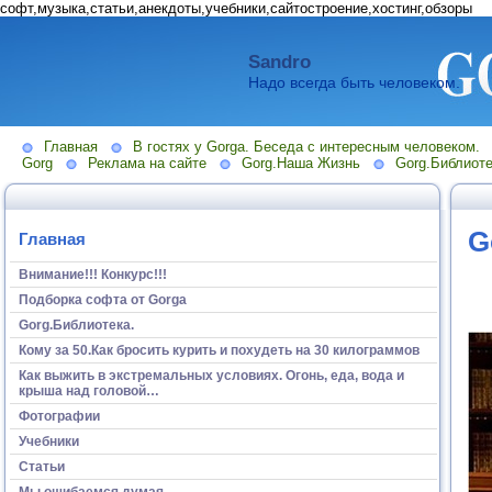
софт,музыка,статьи,анекдоты,учебники,сайтостроение,хостинг,обзоры
Sandro
Надо всегда быть человеком.
Главная
В гостях у Gorga. Беседа с интересным человеком.
Gorg
Реклама на сайте
Gorg.Наша Жизнь
Gorg.Библиоте
G
Главная
Внимание!!! Конкурс!!!
Подборка софта от Gorga
Gorg.Библиотека.
Кому за 50.Как бросить курить и похудеть на 30 килограммов
Как выжить в экстремальных условиях. Огонь, еда, вода и
крыша над головой…
Фотографии
Учебники
Статьи
Мы ошибаемся думая...