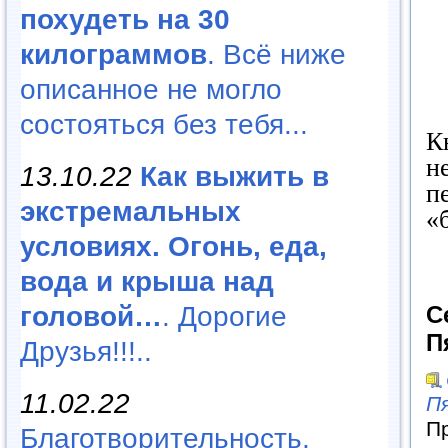
похудеть на 30
килограммов
. Всё ниже
описанное не могло
состояться без тебя...
К
н
13.10.22
Как выжить в
п
экстремальных
«
условиях. Огонь, еда,
вода и крыша над
головой…
. Дорогие
С
П
Друзья!!!..
11.02.22
П
П
Благотворительность,