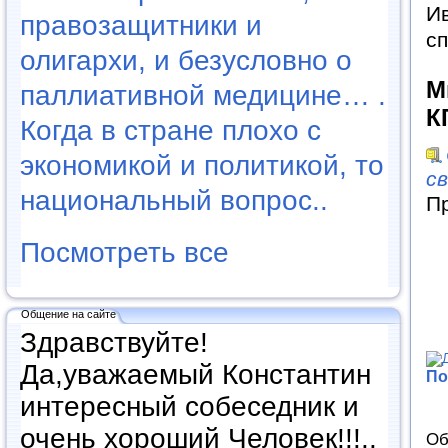
И
правозащитники и
сп
олигархи, и безусловно о
М
паллиативной медицине… .
К
Когда в стране плохо с
экономикой и политикой, то
с
национальный вопрос..
П
Посмотреть все
Общение на сайте
Здравствуйте!
Да,уважаемый Константин
По
интересный собеседник и
очень хороший Человек!!!..
Об