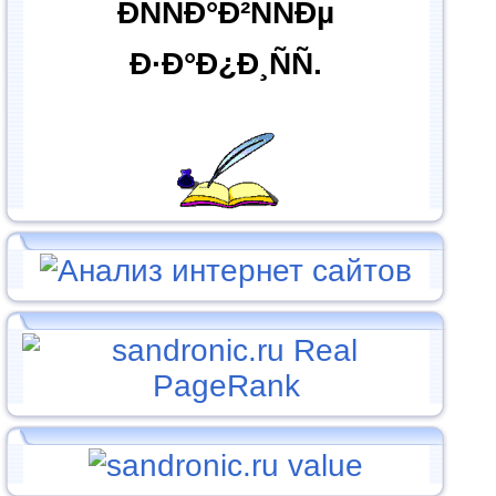
ÐÑÑÐ°Ð²ÑÑÐµ
Ð·Ð°Ð¿Ð¸ÑÑ.