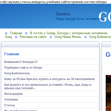
софт,музыка,статьи,анекдоты,учебники,сайтостроение,хостинг,обзоры
Sandro
Надо всегда быть человеком.
Главная
В гостях у Gorga. Беседа с интересным человеком.
Gorg
Реклама на сайте
Gorg.Наша Жизнь
Gorg.Библиоте
G
Главная
Внимание!!! Конкурс!!!
Подборка софта от Gorga
Gorg.Библиотека.
Кому за 50.Как бросить курить и похудеть на 30 килограммов
Как выжить в экстремальных условиях. Огонь, еда, вода и
крыша над головой…
Фотографии
Учебники
Статьи
Мы ошибаемся думая...