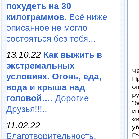
похудеть на 30
килограммов
. Всё ниже
описанное не могло
состояться без тебя...
13.10.22
Как выжить в
экстремальных
Че
условиях. Огонь, еда,
Пр
вода и крыша над
оп
р
головой…
. Дорогие
"б
Друзья!!!..
и 
«и
11.02.22
уб
Благотворительность,
Ге