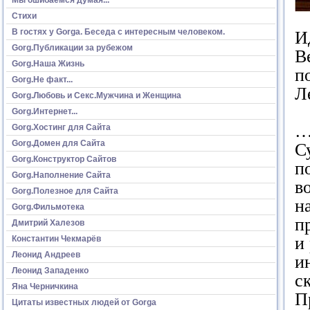
Стихи
В гостях у Gorga. Беседа с интересным человеком.
И
Gorg.Публикации за рубежом
В
Gorg.Наша Жизнь
п
Gorg.Не факт...
Л
Gorg.Любовь и Секс.Мужчина и Женщина
Gorg.Интернет...
…
Gorg.Хостинг для Сайта
Gorg.Домен для Сайта
С
Gorg.Конструктор Сайтов
п
Gorg.Наполнение Сайта
в
Gorg.Полезное для Сайта
н
Gorg.Фильмотека
п
Дмитрий Халезов
и
Константин Чекмарёв
Леонид Андреев
и
Леонид Западенко
с
Яна Черничкина
П
Цитаты известных людей от Gorga