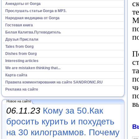
с
Анекдоты от Gorga
т
Прослушать статьи Gorga в МР3.
Народная медицина от Gorga
М
Гостевая книга
п
Белая Калитва.Путеводитель
п
Друзья Прислали
Tales from Gorg
П
Dishes from Gorg
с
Interesting articles
We are mistaken thinking that...
т
Карта сайта
п
Правила комментирования на сайте SANDRONIC.RU
ч
Реклама на сайте
п
Новое на сайте
в
06.11.23
Кому за 50.Как
бросить курить и похудеть
В
на 30 килограммов. Почему