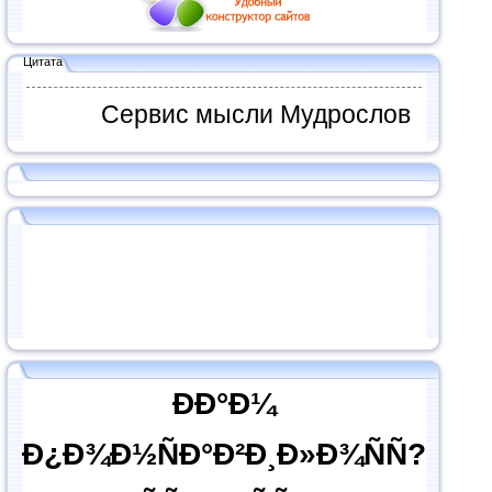
Цитата
Сервис мысли Мудрослов
ÐÐ°Ð¼
Ð¿Ð¾Ð½ÑÐ°Ð²Ð¸Ð»Ð¾ÑÑ?