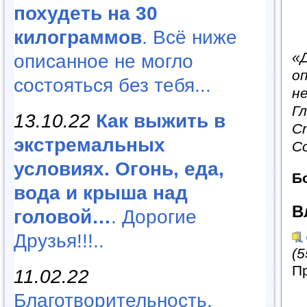
похудеть на 30
килограммов
. Всё ниже
«
описанное не могло
о
состояться без тебя...
н
Г
13.10.22
Как выжить в
С
экстремальных
С
условиях. Огонь, еда,
Б
вода и крыша над
В
головой…
. Дорогие
Друзья!!!..
(5
П
11.02.22
Благотворительность,