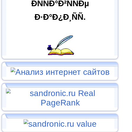
ÐÑÑÐ°Ð²ÑÑÐµ
Ð·Ð°Ð¿Ð¸ÑÑ.