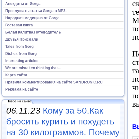
с
Анекдоты от Gorga
т
Прослушать статьи Gorga в МР3.
Народная медицина от Gorga
М
Гостевая книга
п
Белая Калитва.Путеводитель
п
Друзья Прислали
Tales from Gorg
П
Dishes from Gorg
с
Interesting articles
We are mistaken thinking that...
т
Карта сайта
п
Правила комментирования на сайте SANDRONIC.RU
ч
Реклама на сайте
п
Новое на сайте
в
06.11.23
Кому за 50.Как
бросить курить и похудеть
В
на 30 килограммов. Почему