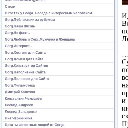
Стихи
В гостях у Gorga. Беседа с интересным человеком.
И
Gorg.Публикации за рубежом
В
Gorg.Наша Жизнь
п
Gorg.Не факт...
Л
Gorg.Любовь и Секс.Мужчина и Женщина
Gorg.Интернет...
…
Gorg.Хостинг для Сайта
Gorg.Домен для Сайта
С
Gorg.Конструктор Сайтов
п
Gorg.Наполнение Сайта
в
Gorg.Полезное для Сайта
н
Gorg.Фильмотека
п
Дмитрий Халезов
и
Константин Чекмарёв
Леонид Андреев
и
Леонид Западенко
с
Яна Черничкина
П
Цитаты известных людей от Gorga