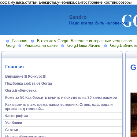
софт,музыка,статьи,анекдоты,учебники,сайтостроение,хостинг,обзоры
Sandro
Надо всегда быть человеком.
Главная
В гостях у Gorga. Беседа с интересным человеком.
Gorg
Реклама на сайте
Gorg.Наша Жизнь
Gorg.Библиоте
G
Главная
Внимание!!! Конкурс!!!
Подборка софта от Gorga
Gorg.Библиотека.
Кому за 50.Как бросить курить и похудеть на 30 килограммов
Как выжить в экстремальных условиях. Огонь, еда, вода и
крыша над головой…
Фотографии
Учебники
Статьи
Мы ошибаемся думая...