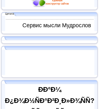
Цитата
Сервис мысли Мудрослов
ÐÐ°Ð¼
Ð¿Ð¾Ð½ÑÐ°Ð²Ð¸Ð»Ð¾ÑÑ?