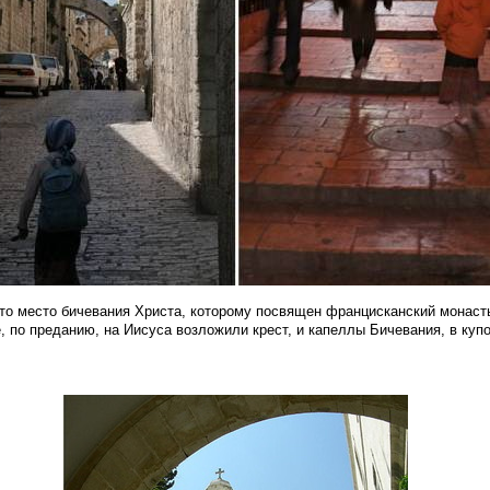
это место бичевания Христа, которому посвящен францисканский монаст
е, по преданию, на Иисуса возложили крест, и капеллы Бичевания, в ку