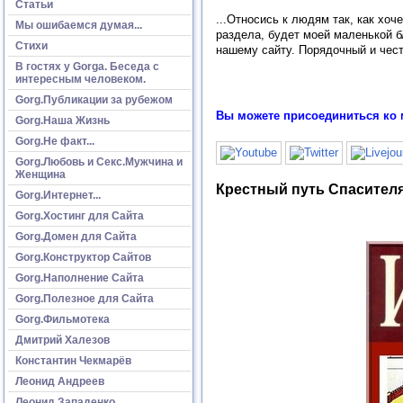
Статьи
...Относись к людям так, как хоч
Мы ошибаемся думая...
раздела, будет моей маленькой б
Стихи
нашему сайту. Порядочный и чест
В гостях у Gorga. Беседа с
интересным человеком.
Gorg.Публикации за рубежом
Вы можете присоединиться ко 
Gorg.Наша Жизнь
Gorg.Не факт...
Gorg.Любовь и Секс.Мужчина и
Женщина
Крестный путь Спасителя
Gorg.Интернет...
Gorg.Хостинг для Сайта
Gorg.Домен для Сайта
Gorg.Конструктор Сайтов
Gorg.Наполнение Сайта
Gorg.Полезное для Сайта
Gorg.Фильмотека
Дмитрий Халезов
Константин Чекмарёв
Леонид Андреев
Леонид Западенко