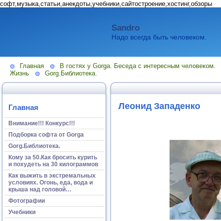
софт,музыка,статьи,анекдоты,учебники,сайтостроение,хостинг,обзоры
Sandro
Надо всегда быть человеком.
Главная
В гостях у Gorga. Беседа с интересным человеком.
Жизнь
Gorg.Библиотека.
Леонид Западенко
Главная
Внимание!!! Конкурс!!!
Подборка софта от Gorga
Gorg.Библиотека.
Кому за 50.Как бросить курить
и похудеть на 30 килограммов
Как выжить в экстремальных
условиях. Огонь, еда, вода и
крыша над головой…
Фотографии
Учебники