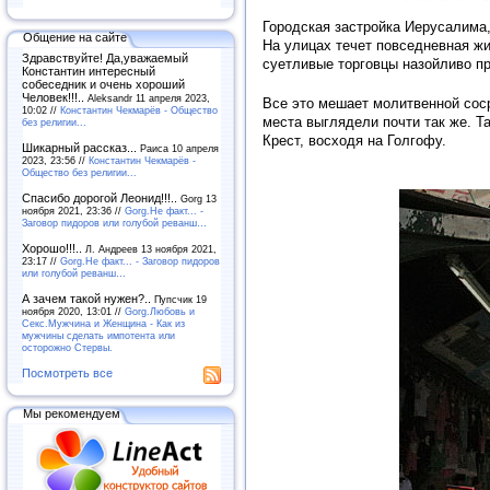
Городская застройка Иерусалима
Общение на сайте
На улицах течет повседневная жи
Здравствуйте! Да,уважаемый
суетливые торговцы назойливо пр
Константин интересный
собеседник и очень хороший
Человек!!!..
Aleksandr 11 апреля 2023,
Все это мешает молитвенной соср
10:02 //
Константин Чекмарёв - Общество
места выглядели почти так же. Т
без религии...
Крест, восходя на Голгофу.
Шикарный рассказ...
Раиса 10 апреля
2023, 23:56 //
Константин Чекмарёв -
Общество без религии...
Спасибо дорогой Леонид!!!..
Gorg 13
ноября 2021, 23:36 //
Gorg.Не факт... -
Заговор пидоров или голубой реванш…
Хорошо!!!..
Л. Андреев 13 ноября 2021,
23:17 //
Gorg.Не факт... - Заговор пидоров
или голубой реванш…
А зачем такой нужен?..
Пупсчик 19
ноября 2020, 13:01 //
Gorg.Любовь и
Секс.Мужчина и Женщина - Как из
мужчины сделать импотента или
осторожно Стервы.
Посмотреть все
Мы рекомендуем