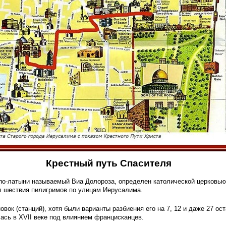
Крестный путь Спасителя
по-латыни называемый Виа Долороза, определен католической церковью 
ал шествия пилигримов по улицам Иерусалима.
овок (станций), хотя были варианты разбиения его на 7, 12 и даже 27 о
ась в XVII веке под влиянием францисканцев.