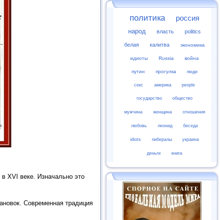
политика
россия
народ
власть
politics
белая
калитва
экономика
идиоты
Russia
война
путин
прогулка
люди
секс
америка
people
государство
общество
мужчина
женщина
отношения
любовь
леонид
беседа
idiots
либералы
украина
деньги
книга
в XVI веке. Изначально это
становок. Современная традиция