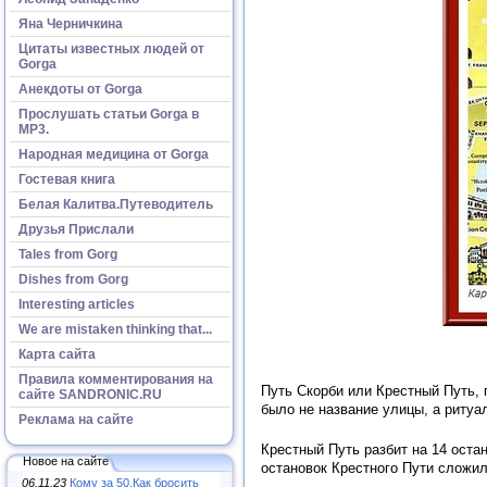
Яна Черничкина
Цитаты известных людей от
Gorga
Анекдоты от Gorga
Прослушать статьи Gorga в
МР3.
Народная медицина от Gorga
Гостевая книга
Белая Калитва.Путеводитель
Друзья Прислали
Tales from Gorg
Dishes from Gorg
Interesting articles
We are mistaken thinking that...
Карта сайта
Правила комментирования на
Путь Скорби или Крестный Путь, 
сайте SANDRONIC.RU
было не название улицы, а риту
Реклама на сайте
Крестный Путь разбит на 14 остан
Новое на сайте
остановок Крестного Пути сложил
06.11.23
Кому за 50.Как бросить