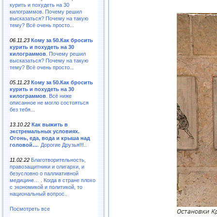
курить и похудеть на 30
килограммов. Почему решил
высказаться? Почему на такую
тему? Всё очень просто...
06.11.23
Кому за 50.Как бросить
курить и похудеть на 30
килограммов
. Почему решил
высказаться? Почему на такую
тему? Всё очень просто...
05.11.23
Кому за 50.Как бросить
курить и похудеть на 30
килограммов
. Всё ниже
описанное не могло состояться
без тебя...
13.10.22
Как выжить в
экстремальных условиях.
Огонь, еда, вода и крыша над
головой…
. Дорогие Друзья!!!..
11.02.22
Благотворительность,
правозащитники и олигархи, и
безусловно о паллиативной
медицине… . Когда в стране плохо
с экономикой и политикой, то
национальный вопрос..
Посмотреть все