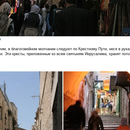
м, в благоговейном молчании следуют по Крестному Пути, неся в руках
ли. Эти кресты, приложенные ко всем святыням Иерусалима, хранят пот