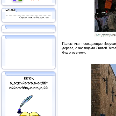
Цитата
Сервис мысли Мудрослов
Паломники, посещающие Иерусали
дерева, с частицами Святой Зем
благоговением.
ÐÐ°Ð¼
Ð¿Ð¾Ð½ÑÐ°Ð²Ð¸Ð»Ð¾ÑÑ?
ÐÑÑÐ°Ð²ÑÑÐµ Ð·Ð°Ð¿Ð¸ÑÑ.