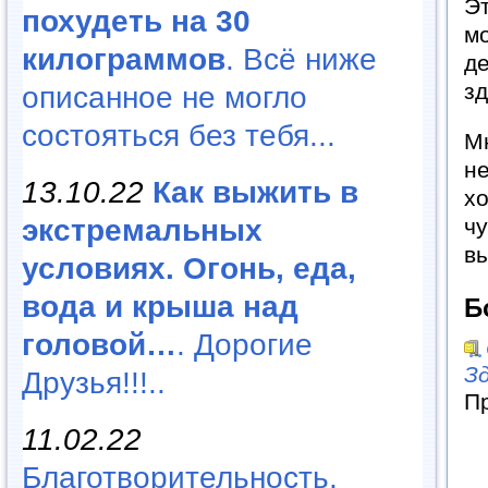
Эт
похудеть на 30
мо
килограммов
. Всё ниже
д
з
описанное не могло
состояться без тебя...
М
не
13.10.22
Как выжить в
хо
чу
экстремальных
вы
условиях. Огонь, еда,
вода и крыша над
Б
головой…
. Дорогие
З
Друзья!!!..
П
11.02.22
Благотворительность,