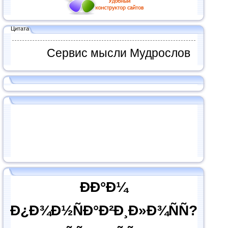
Цитата
Сервис мысли Мудрослов
ÐÐ°Ð¼
Ð¿Ð¾Ð½ÑÐ°Ð²Ð¸Ð»Ð¾ÑÑ?