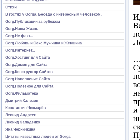
Стихи
В гостях у Gorga. Беседа с интересным человеком.
И
Gorg.Публикации за рубежом
В
Gorg.Наша Жизнь
п
Gorg.Не факт...
Л
Gorg.Любовь и Секс.Мужчина и Женщина
Gorg.Интернет...
…
Gorg.Хостинг для Сайта
Gorg.Домен для Сайта
С
Gorg.Конструктор Сайтов
п
Gorg.Наполнение Сайта
в
Gorg.Полезное для Сайта
н
Gorg.Фильмотека
п
Дмитрий Халезов
и
Константин Чекмарёв
Леонид Андреев
и
Леонид Западенко
с
Яна Черничкина
П
Цитаты известных людей от Gorga