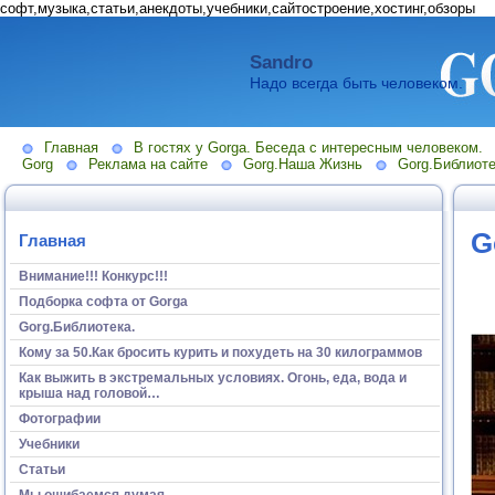
софт,музыка,статьи,анекдоты,учебники,сайтостроение,хостинг,обзоры
Sandro
Надо всегда быть человеком.
Главная
В гостях у Gorga. Беседа с интересным человеком.
Gorg
Реклама на сайте
Gorg.Наша Жизнь
Gorg.Библиоте
G
Главная
Внимание!!! Конкурс!!!
Подборка софта от Gorga
Gorg.Библиотека.
Кому за 50.Как бросить курить и похудеть на 30 килограммов
Как выжить в экстремальных условиях. Огонь, еда, вода и
крыша над головой…
Фотографии
Учебники
Статьи
Мы ошибаемся думая...