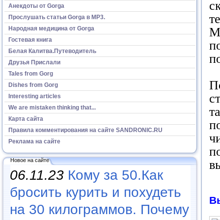
с
Анекдоты от Gorga
т
Прослушать статьи Gorga в МР3.
Народная медицина от Gorga
М
Гостевая книга
п
Белая Калитва.Путеводитель
п
Друзья Прислали
Tales from Gorg
П
Dishes from Gorg
с
Interesting articles
We are mistaken thinking that...
т
Карта сайта
п
Правила комментирования на сайте SANDRONIC.RU
ч
Реклама на сайте
п
Новое на сайте
в
06.11.23
Кому за 50.Как
бросить курить и похудеть
В
на 30 килограммов. Почему