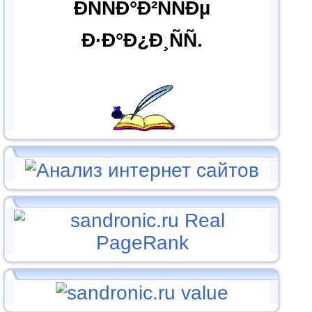
ÐÑÑÐ°Ð²ÑÑÐµ
Ð·Ð°Ð¿Ð¸ÑÑ.