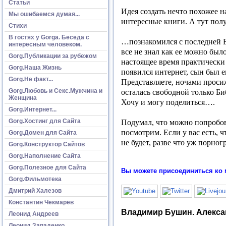
Статьи
Идея создать нечто похожее на
Мы ошибаемся думая...
интересные книги. А тут пол
Стихи
В гостях у Gorga. Беседа с
…познакомился с последней В
интересным человеком.
все не знал как ее можно был
Gorg.Публикации за рубежом
настоящее время практически 
Gorg.Наша Жизнь
появился интернет, сын был е
Gorg.Не факт...
Представляете, ночами проси
Gorg.Любовь и Секс.Мужчина и
осталась свободной только Би
Женщина
Хочу и могу поделиться….
Gorg.Интернет...
Gorg.Хостинг для Сайта
Подумал, что можно попробоват
посмотрим. Если у вас есть, 
Gorg.Домен для Сайта
не будет, разве что уж порно
Gorg.Конструктор Сайтов
Gorg.Наполнение Сайта
Gorg.Полезное для Сайта
Вы можете присоединиться ко 
Gorg.Фильмотека
Дмитрий Халезов
Константин Чекмарёв
Владимир Бушин. Алекса
Леонид Андреев
Леонид Западенко