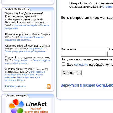
Gorg
-
Спасибо за коммента
Сб, 21 авг. 2010, 21:14:49
Ответит
Общение на сайте
Здравствуйте! Да,уважаемый
Константин интересный
Есть вопрос или комментар
собеседник и очень хороший
Человек!!!..
Aleksandr 11 апреля 2023,
10:02 //
Константин Чекмарёв - Общество
без религии...
Шикарный рассказ...
Раиса 10 апреля
2023, 23:56 //
Константин Чекмарёв -
Общество без религии...
Спасибо дорогой Леонид!!!..
Gorg 13
ноября 2021, 23:36 //
Gorg.Не факт... -
Ваше имя
Эле
Заговор пидоров или голубой реванш…
Хорошо!!!..
Л. Андреев 13 ноября 2021,
Получать почтовые уведомления 
23:17 //
Gorg.Не факт... - Заговор пидоров
или голубой реванш…
Даю
согласие
на обработку п
А зачем такой нужен?..
Пупсчик 19
ноября 2020, 13:01 //
Gorg.Любовь и
Секс.Мужчина и Женщина - Как из
мужчины сделать импотента или
осторожно Стервы.
Вернуться в раздел
Gorg.Биб
Посмотреть все
Мы рекомендуем