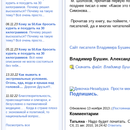
М. Шолохов, прочитав первую пов
курить и похудеть на 30
позднее писал о нем: «Какое это
килограммов. Почему решил
Симонова…
высказаться? Почему на такую
тему? Всё очень просто...
Прочитав эту книгу, вы поймете
06.11.23
Кому за 50.Как бросить
писателей, да и многих читателей
курить и похудеть на 30
килограммов
. Почему решил
высказаться? Почему на такую
тему? Всё очень просто...
Сайт писателя Владимира Бушин
05.11.23
Кому за 50.Как бросить
курить и похудеть на 30
килограммов
. Всё ниже
Владимир Бушин. Александ
описанное не могло состояться
без тебя...
Скачать файл: Владимир Буши
13.10.22
Как выжить в
экстремальных условиях.
Огонь, еда, вода и крыша над
головой…
. Дорогие Друзья!!!..
Подпишись.
11.02.22
Благотворительность,
правозащитники и олигархи, и
безусловно о паллиативной
медицине… . Когда в стране плохо
Обновлено 13 ноября 2013
[Постоянна
с экономикой и политикой, то
Комментарии
национальный вопрос..
Татьяна
-
Надо будет почитать. 
Посмотреть все
Сб, 21 авг. 2010, 16:24:42
Ответить