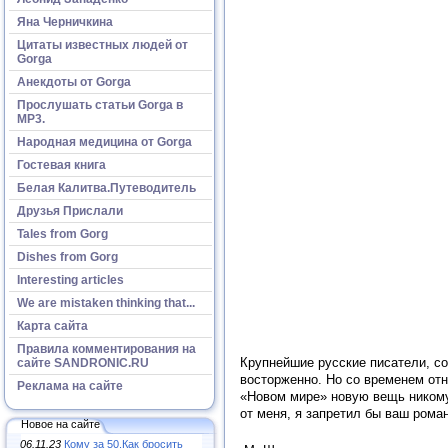
Яна Черничкина
Цитаты известных людей от
Gorga
Анекдоты от Gorga
Прослушать статьи Gorga в
МР3.
Народная медицина от Gorga
Гостевая книга
Белая Калитва.Путеводитель
Друзья Прислали
Tales from Gorg
Dishes from Gorg
Interesting articles
We are mistaken thinking that...
Карта сайта
Правила комментирования на
Крупнейшие русские писатели, со
сайте SANDRONIC.RU
восторженно. Но со временем отн
Реклама на сайте
«Новом мире» новую вещь никому 
от меня, я запретил бы ваш роман
Новое на сайте
06.11.23
Кому за 50.Как бросить