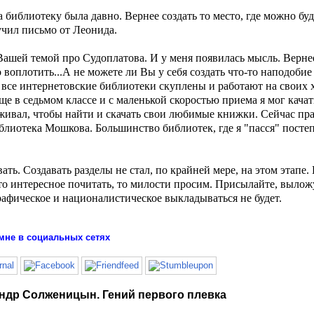
 библиотеку была давно. Вернее создать то место, где можно буд
учил письмо от Леонида.
ашей темой про Судоплатова. И у меня появилась мысль. Вернее
о воплотить...А не можете ли Вы у себя создать что-то наподоби
все интернетовские библиотеки скуплены и работают на своих х
ще в седьмом классе и с маленькой скоростью приема я мог качат
живал, чтобы найти и скачать свои любимые книжки. Сейчас пра
блиотека Мошкова. Большинство библиотек, где я "пасся" посте
ь. Создавать разделы не стал, по крайней мере, на этом этапе. 
что интересное почитать, то милости просим. Присылайте, вылож
графическое и националистическое выкладываться не будет.
мне в социальных сетях
ндр Солженицын. Гений первого плевка