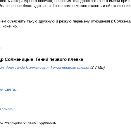
есть литературного новичка, попросил Твардовского от его имени при с
 болезненное бесстыдство…» То же самое можно сказать и об отношении 
, чем объяснить такую дружную и резкую перемену отношения к Солжени
, конечно.
а
р Солженицын. Гений первого плевка
н. Александр Солженицын. Гений первого плевка
(2.7 МБ)
я ссылка]
Солженицына считаю подлецом.