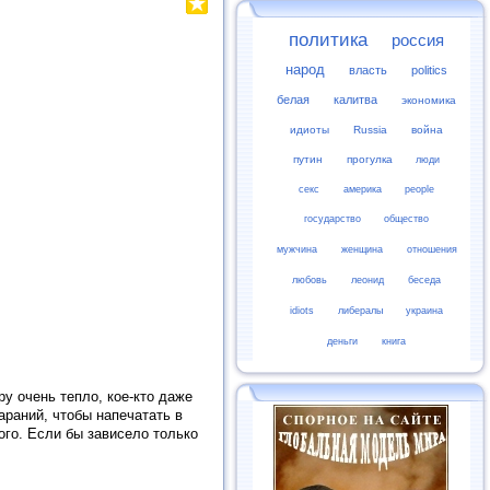
политика
россия
народ
власть
politics
белая
калитва
экономика
идиоты
Russia
война
путин
прогулка
люди
секс
америка
people
государство
общество
мужчина
женщина
отношения
любовь
леонид
беседа
idiots
либералы
украина
деньги
книга
у очень тепло, кое‑кто даже
араний, чтобы напечатать в
ого. Если бы зависело только