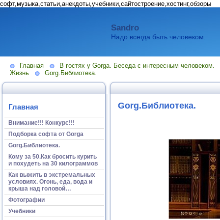
софт,музыка,статьи,анекдоты,учебники,сайтостроение,хостинг,обзоры
Sandro
Надо всегда быть человеком.
Главная
В гостях у Gorga. Беседа с интересным человеком.
Жизнь
Gorg.Библиотека.
Gorg.Библиотека.
Главная
Внимание!!! Конкурс!!!
Подборка софта от Gorga
Gorg.Библиотека.
Кому за 50.Как бросить курить
и похудеть на 30 килограммов
Как выжить в экстремальных
условиях. Огонь, еда, вода и
крыша над головой…
Фотографии
Учебники