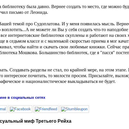
 библиотеку была давно. Вернее создать то место, где можно буд
учил письмо от Леонида.
ашей темой про Судоплатова. И у меня появилась мысль. Вернее
о воплотить...А не можете ли Вы у себя создать что-то наподоби
все интернетовские библиотеки скуплены и работают на своих х
ще в седьмом классе и с маленькой скоростью приема я мог качат
живал, чтобы найти и скачать свои любимые книжки. Сейчас пра
блиотека Мошкова. Большинство библиотек, где я "пасся" посте
ь. Создавать разделы не стал, по крайней мере, на этом этапе. 
что интересное почитать, то милости просим. Присылайте, вылож
графическое и националистическое выкладываться не будет.
мне в социальных сетях
ксуальный миф Третьего Рейха