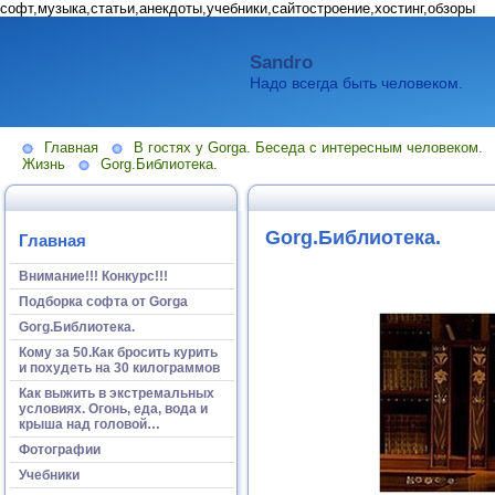
софт,музыка,статьи,анекдоты,учебники,сайтостроение,хостинг,обзоры
Sandro
Надо всегда быть человеком.
Главная
В гостях у Gorga. Беседа с интересным человеком.
Жизнь
Gorg.Библиотека.
Gorg.Библиотека.
Главная
Внимание!!! Конкурс!!!
Подборка софта от Gorga
Gorg.Библиотека.
Кому за 50.Как бросить курить
и похудеть на 30 килограммов
Как выжить в экстремальных
условиях. Огонь, еда, вода и
крыша над головой…
Фотографии
Учебники