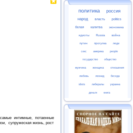
политика
россия
народ
власть
politics
белая
калитва
экономика
идиоты
Russia
война
путин
прогулка
люди
секс
америка
people
государство
общество
мужчина
женщина
отношения
любовь
леонид
беседа
idiots
либералы
украина
деньги
книга
 самые интимные, потаенные
и, супружеская жизнь, рост