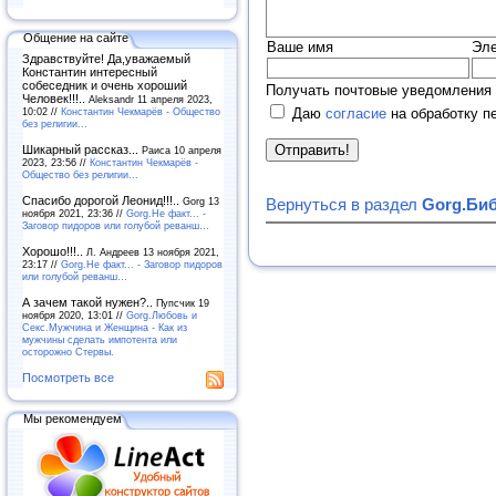
Общение на сайте
Ваше имя
Эле
Здравствуйте! Да,уважаемый
Константин интересный
собеседник и очень хороший
Получать почтовые уведомления 
Человек!!!..
Aleksandr 11 апреля 2023,
10:02 //
Константин Чекмарёв - Общество
Даю
согласие
на обработку п
без религии...
Шикарный рассказ...
Раиса 10 апреля
2023, 23:56 //
Константин Чекмарёв -
Общество без религии...
Спасибо дорогой Леонид!!!..
Gorg 13
Вернуться в раздел
Gorg.Биб
ноября 2021, 23:36 //
Gorg.Не факт... -
Заговор пидоров или голубой реванш…
Хорошо!!!..
Л. Андреев 13 ноября 2021,
23:17 //
Gorg.Не факт... - Заговор пидоров
или голубой реванш…
А зачем такой нужен?..
Пупсчик 19
ноября 2020, 13:01 //
Gorg.Любовь и
Секс.Мужчина и Женщина - Как из
мужчины сделать импотента или
осторожно Стервы.
Посмотреть все
Мы рекомендуем