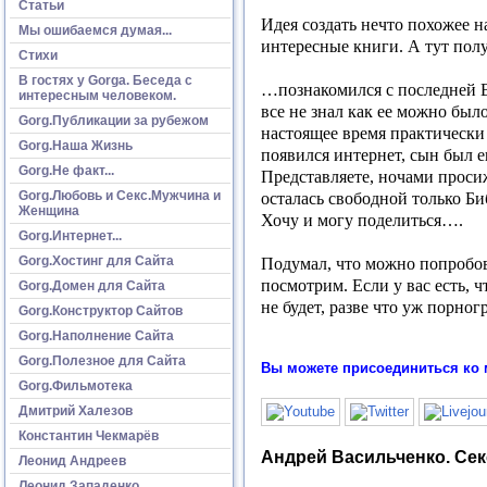
Статьи
Идея создать нечто похожее на
Мы ошибаемся думая...
интересные книги. А тут пол
Стихи
В гостях у Gorga. Беседа с
…познакомился с последней В
интересным человеком.
все не знал как ее можно был
Gorg.Публикации за рубежом
настоящее время практически 
Gorg.Наша Жизнь
появился интернет, сын был е
Gorg.Не факт...
Представляете, ночами проси
Gorg.Любовь и Секс.Мужчина и
осталась свободной только Би
Женщина
Хочу и могу поделиться….
Gorg.Интернет...
Gorg.Хостинг для Сайта
Подумал, что можно попробоват
посмотрим. Если у вас есть, 
Gorg.Домен для Сайта
не будет, разве что уж порно
Gorg.Конструктор Сайтов
Gorg.Наполнение Сайта
Gorg.Полезное для Сайта
Вы можете присоединиться ко 
Gorg.Фильмотека
Дмитрий Халезов
Константин Чекмарёв
Андрей Васильченко. Се
Леонид Андреев
Леонид Западенко