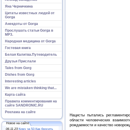
Яна Черничкина
Цитаты известных людей от
Gorga
Анекдоты от Gorga
Прослушать статьи Gorga в
МР3.
Народная медицина от Gorga
Гостевая книга
Белая Калитва.Путеводитель
Друзья Прислали
Tales from Gorg
Dishes from Gorg
Interesting articles
We are mistaken thinking that...
Карта сайта
Правила комментирования на
сайте SANDRONIC.RU
Реклама на сайте
Нацисты пытались регламентир
области человеческих взаимоот
Новое на сайте
рождаемости и качество новорож
06.11.23
Кому за 50.Как бросить