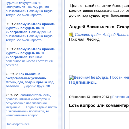
курить и похудеть на 30
Целью такой политики было разв
килограммов. Почему решил
коллективное помешательство, э
высказаться? Почему на такую
до сих пор существует болезненна
тему? Всё очень просто...
06.11.23
Кому за 50.Как бросить
Андрей Васильченко. Секс
курить и похудеть на 30
килограммов
. Почему решил
Скачать файл: Андрей Васил
высказаться? Почему на такую
Прислал Леонид
тему? Всё очень просто...
05.11.23
Кому за 50.Как бросить
курить и похудеть на 30
килограммов
. Всё ниже
описанное не могло состояться
без тебя...
13.10.22
Как выжить в
экстремальных условиях.
Подпишись.
Огонь, еда, вода и крыша над
головой…
. Дорогие Друзья!!!..
11.02.22
Благотворительность,
Обновлено 13 ноября 2013
[Постоянна
правозащитники и олигархи, и
безусловно о паллиативной
Есть вопрос или комментар
медицине… . Когда в стране плохо
с экономикой и политикой, то
национальный вопрос..
Посмотреть все