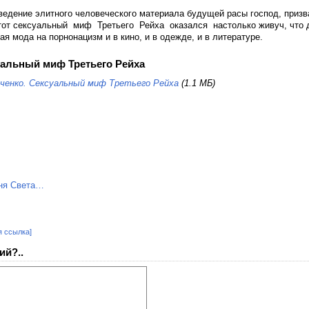
едение элитного человеческого материала будущей расы господ, призв
тот сексуальный миф Третьего Рейха оказался настолько живуч, что 
я мода на порнонацизм и в кино, и в одежде, и в литературе.
уальный миф Третьего Рейха
ьченко. Сексуальный миф Третьего Рейха
(1.1 МБ)
я ссылка]
ий?..