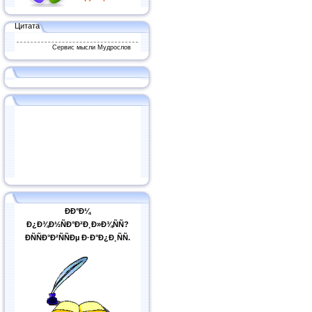
Цитата
Сервис мысли Мудрослов
ÐÐ°Ð¼
Ð¿Ð¾Ð½ÑÐ°Ð²Ð¸Ð»Ð¾ÑÑ?
ÐÑÑÐ°Ð²ÑÑÐµ Ð·Ð°Ð¿Ð¸ÑÑ.