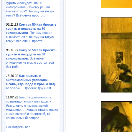
курить и похудеть на 30
килограммов. Почему решил
высказаться? Почему на такую
тему? Всё очень просто...
06.11.23
Кому за 50.Как бросить
курить и похудеть на 30
килограммов
. Почему решил
высказаться? Почему на такую
тему? Всё очень просто...
05.11.23
Кому за 50.Как бросить
курить и похудеть на 30
килограммов
. Всё ниже
описанное не могло состояться
без тебя...
13.10.22
Как выжить в
экстремальных условиях.
Огонь, еда, вода и крыша над
головой…
. Дорогие Друзья!!!..
11.02.22
Благотворительность,
правозащитники и олигархи, и
безусловно о паллиативной
медицине… . Когда в стране плохо
с экономикой и политикой, то
национальный вопрос..
Посмотреть все