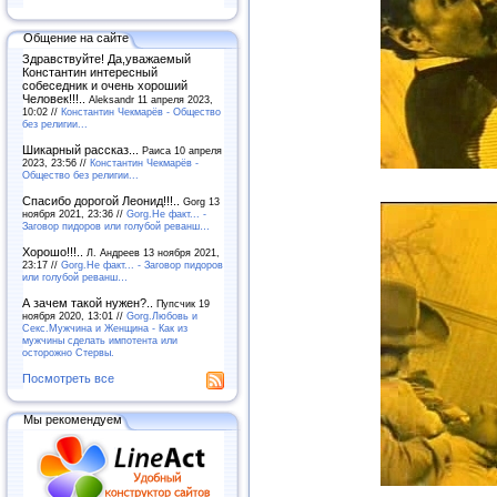
Общение на сайте
Здравствуйте! Да,уважаемый
Константин интересный
собеседник и очень хороший
Человек!!!..
Aleksandr 11 апреля 2023,
10:02 //
Константин Чекмарёв - Общество
без религии...
Шикарный рассказ...
Раиса 10 апреля
2023, 23:56 //
Константин Чекмарёв -
Общество без религии...
Спасибо дорогой Леонид!!!..
Gorg 13
ноября 2021, 23:36 //
Gorg.Не факт... -
Заговор пидоров или голубой реванш…
Хорошо!!!..
Л. Андреев 13 ноября 2021,
23:17 //
Gorg.Не факт... - Заговор пидоров
или голубой реванш…
А зачем такой нужен?..
Пупсчик 19
ноября 2020, 13:01 //
Gorg.Любовь и
Секс.Мужчина и Женщина - Как из
мужчины сделать импотента или
осторожно Стервы.
Посмотреть все
Мы рекомендуем