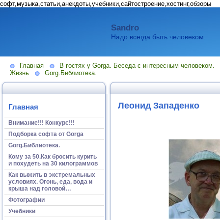
софт,музыка,статьи,анекдоты,учебники,сайтостроение,хостинг,обзоры
Sandro
Надо всегда быть человеком.
Главная
В гостях у Gorga. Беседа с интересным человеком.
Жизнь
Gorg.Библиотека.
Леонид Западенко
Главная
Внимание!!! Конкурс!!!
Подборка софта от Gorga
Gorg.Библиотека.
Кому за 50.Как бросить курить
и похудеть на 30 килограммов
Как выжить в экстремальных
условиях. Огонь, еда, вода и
крыша над головой…
Фотографии
Учебники