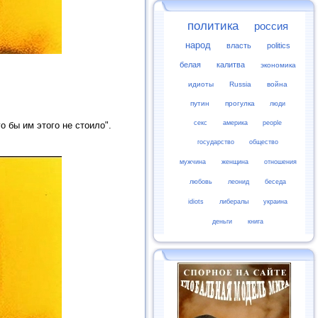
политика
россия
народ
власть
politics
белая
калитва
экономика
идиоты
Russia
война
путин
прогулка
люди
секс
америка
people
 бы им этого не стоило".
государство
общество
мужчина
женщина
отношения
любовь
леонид
беседа
idiots
либералы
украина
деньги
книга