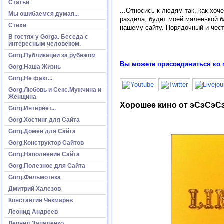
Статьи
...Относись к людям так, как хоч
Мы ошибаемся думая...
раздела, будет моей маленькой б
Стихи
нашему сайту. Порядочный и чест
В гостях у Gorga. Беседа с
интересным человеком.
Gorg.Публикации за рубежом
Вы можете присоединиться ко 
Gorg.Наша Жизнь
Gorg.Не факт...
Gorg.Любовь и Секс.Мужчина и
Женщина
Хорошее кино от эСэСэСэ
Gorg.Интернет...
Gorg.Хостинг для Сайта
Gorg.Домен для Сайта
Gorg.Конструктор Сайтов
Gorg.Наполнение Сайта
Gorg.Полезное для Сайта
Gorg.Фильмотека
Дмитрий Халезов
Константин Чекмарёв
Леонид Андреев
Леонид Западенко