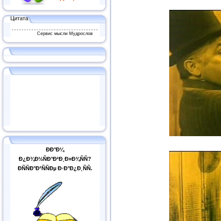
Цитата
Сервис мысли Мудрослов
ÐÐ°Ð¼
Ð¿Ð¾Ð½ÑÐ°Ð²Ð¸Ð»Ð¾ÑÑ?
ÐÑÑÐ°Ð²ÑÑÐµ Ð·Ð°Ð¿Ð¸ÑÑ.