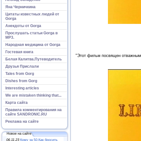
Яна Черничкина
Цитаты известных людей от
Gorga
Анекдоты от Gorga
Прослушать статьи Gorga в
МР3.
Народная медицина от Gorga
Гостевая книга
"Этот фильм посвящен отважным г
Белая Калитва.Путеводитель
Друзья Прислали
Tales from Gorg
Dishes from Gorg
Interesting articles
We are mistaken thinking that...
Карта сайта
Правила комментирования на
сайте SANDRONIC.RU
Реклама на сайте
Новое на сайте
06.11.23
Кому за 50.Как бросить