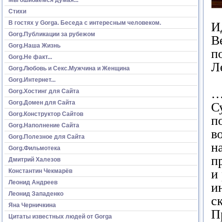
Стихи
В гостях у Gorga. Беседа с интересным человеком.
И
Gorg.Публикации за рубежом
В
Gorg.Наша Жизнь
п
Gorg.Не факт...
Л
Gorg.Любовь и Секс.Мужчина и Женщина
Gorg.Интернет...
…
Gorg.Хостинг для Сайта
Gorg.Домен для Сайта
С
Gorg.Конструктор Сайтов
п
Gorg.Наполнение Сайта
в
Gorg.Полезное для Сайта
н
Gorg.Фильмотека
п
Дмитрий Халезов
и
Константин Чекмарёв
Леонид Андреев
и
Леонид Западенко
с
Яна Черничкина
П
Цитаты известных людей от Gorga