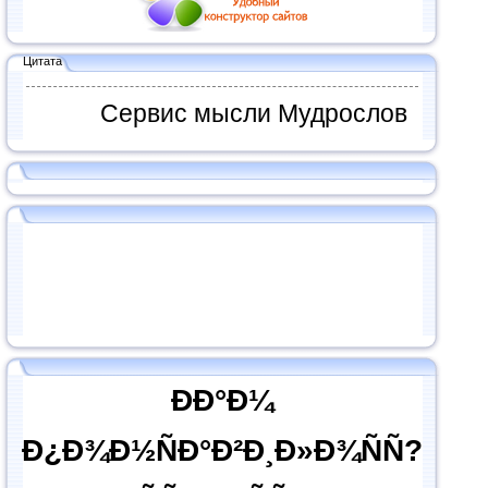
Цитата
Сервис мысли Мудрослов
ÐÐ°Ð¼
Ð¿Ð¾Ð½ÑÐ°Ð²Ð¸Ð»Ð¾ÑÑ?