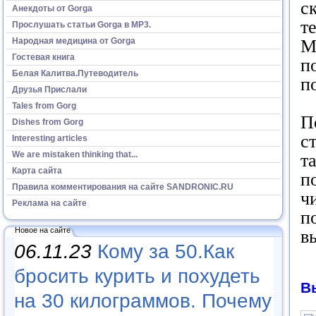
с
Анекдоты от Gorga
т
Прослушать статьи Gorga в МР3.
Народная медицина от Gorga
М
Гостевая книга
п
Белая Калитва.Путеводитель
п
Друзья Прислали
Tales from Gorg
П
Dishes from Gorg
с
Interesting articles
We are mistaken thinking that...
т
Карта сайта
п
Правила комментирования на сайте SANDRONIC.RU
ч
Реклама на сайте
п
Новое на сайте
в
06.11.23
Кому за 50.Как
бросить курить и похудеть
В
на 30 килограммов. Почему