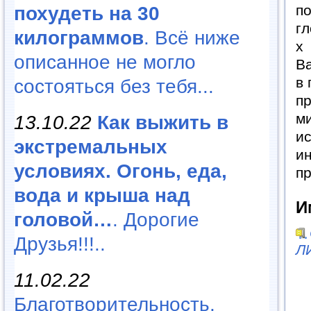
п
похудеть на 30
г
килограммов
. Всё ниже
х
описанное не могло
В
в
состояться без тебя...
п
м
13.10.22
Как выжить в
и
экстремальных
и
условиях. Огонь, еда,
пр
вода и крыша над
И
головой…
. Дорогие
Друзья!!!..
Л
11.02.22
Благотворительность,