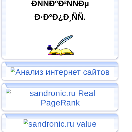
ÐÑÑÐ°Ð²ÑÑÐµ
Ð·Ð°Ð¿Ð¸ÑÑ.