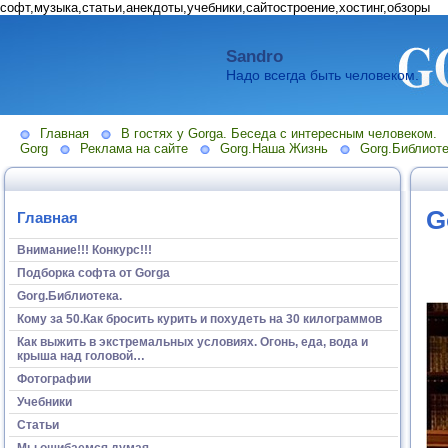
софт,музыка,статьи,анекдоты,учебники,сайтостроение,хостинг,обзоры
Sandro
Надо всегда быть человеком.
Главная
В гостях у Gorga. Беседа с интересным человеком.
Gorg
Реклама на сайте
Gorg.Наша Жизнь
Gorg.Библиоте
G
Главная
Внимание!!! Конкурс!!!
Подборка софта от Gorga
Gorg.Библиотека.
Кому за 50.Как бросить курить и похудеть на 30 килограммов
Как выжить в экстремальных условиях. Огонь, еда, вода и
крыша над головой…
Фотографии
Учебники
Статьи
Мы ошибаемся думая...