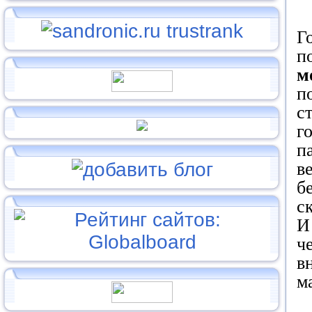
Г
п
м
п
с
г
п
в
б
с
И
ч
в
м