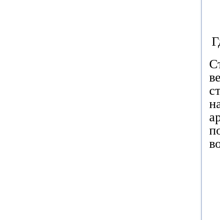
Г
С
в
с
н
а
п
в