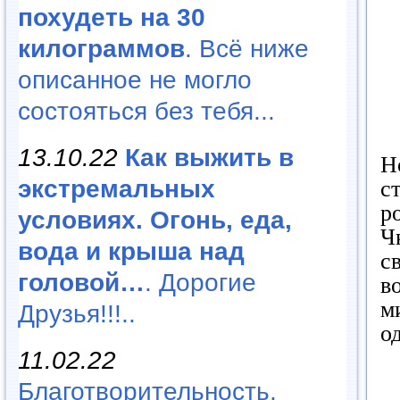
похудеть на 30
килограммов
. Всё ниже
описанное не могло
состояться без тебя...
13.10.22
Как выжить в
Н
экстремальных
с
р
условиях. Огонь, еда,
Ч
вода и крыша над
с
головой…
. Дорогие
в
м
Друзья!!!..
о
11.02.22
Благотворительность,