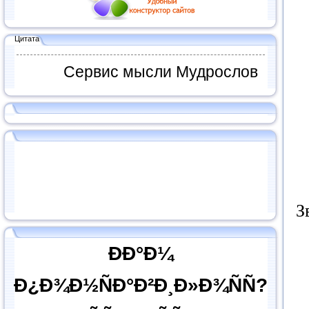
Цитата
Сервис мысли Мудрослов
З
ÐÐ°Ð¼
Ð¿Ð¾Ð½ÑÐ°Ð²Ð¸Ð»Ð¾ÑÑ?