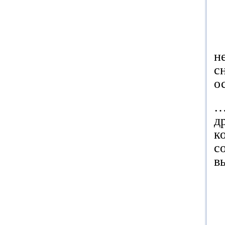
н
с
о
…
д
к
с
в