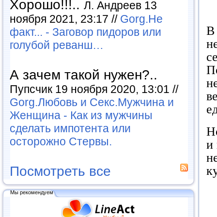
Хорошо!!!..
Л. Андреев 13
ноября 2021, 23:17 //
Gorg.Не
В
факт... - Заговор пидоров или
н
голубой реванш…
с
П
А зачем такой нужен?..
н
Пупсчик 19 ноября 2020, 13:01 //
в
Gorg.Любовь и Секс.Мужчина и
е
Женщина - Как из мужчины
сделать импотента или
Н
осторожно Стервы.
и
н
Посмотреть все
к
Мы рекомендуем