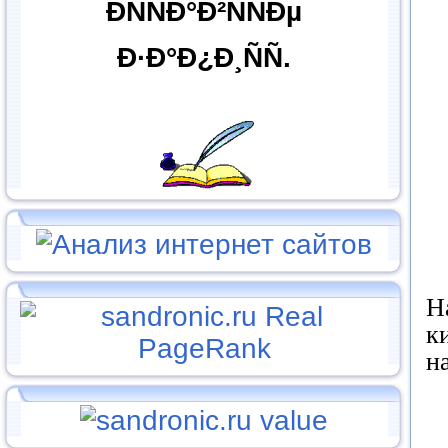
ÐÑÑÐ°Ð²ÑÑÐµ
Ð·Ð°Ð¿Ð¸ÑÑ.
Н
к
н