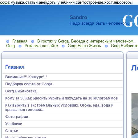
софт,музыка,статьи,анекдоты,учебники,сайтостроение,хостинг,обзоры
Sandro
Надо всегда быть человеком.
Главная
В гостях у Gorga. Беседа с интересным человеком.
Gorg
Реклама на сайте
Gorg.Наша Жизнь
Gorg.Библиоте
Л
Главная
Внимание!!! Конкурс!!!
Подборка софта от Gorga
Gorg.Библиотека.
Кому за 50.Как бросить курить и похудеть на 30 килограммов
Как выжить в экстремальных условиях. Огонь, еда, вода и
крыша над головой…
Фотографии
Учебники
Статьи
Мы ошибаемся думая...