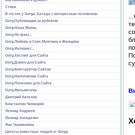
Стихи
В гостях у Gorga. Беседа с интересным человеком.
..
Gorg.Публикации за рубежом
те
Gorg.Наша Жизнь
со
Gorg.Не факт...
бл
Gorg.Любовь и Секс.Мужчина и Женщина
по
Gorg.Интернет...
По
Gorg.Хостинг для Сайта
су
Gorg.Домен для Сайта
Gorg.Конструктор Сайтов
Gorg.Наполнение Сайта
Gorg.Полезное для Сайта
В
Gorg.Фильмотека
Дмитрий Халезов
Константин Чекмарёв
Леонид Андреев
Леонид Западенко
Х
Яна Черничкина
Цитаты известных людей от Gorga