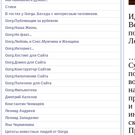
Стихи
В гостях у Gorga. Беседа с интересным человеком.
И
Gorg.Публикации за рубежом
В
Gorg.Наша Жизнь
п
Gorg.Не факт...
Л
Gorg.Любовь и Секс.Мужчина и Женщина
Gorg.Интернет...
…
Gorg.Хостинг для Сайта
Gorg.Домен для Сайта
С
Gorg.Конструктор Сайтов
п
Gorg.Наполнение Сайта
в
Gorg.Полезное для Сайта
н
Gorg.Фильмотека
п
Дмитрий Халезов
и
Константин Чекмарёв
Леонид Андреев
и
Леонид Западенко
с
Яна Черничкина
П
Цитаты известных людей от Gorga