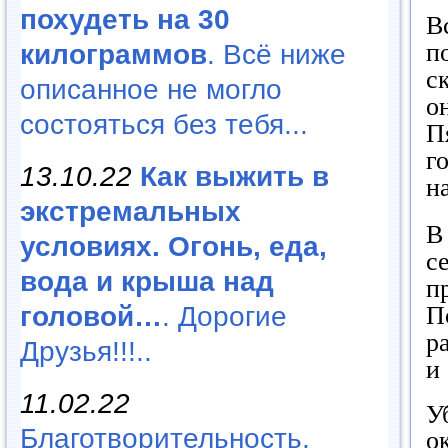
похудеть на 30
В
п
килограммов
. Всё ниже
с
описанное не могло
о
состояться без тебя...
П
г
13.10.22
Как выжить в
н
экстремальных
В
условиях. Огонь, еда,
с
вода и крыша над
п
П
головой…
. Дорогие
р
Друзья!!!..
и
11.02.22
У
Благотворительность,
о