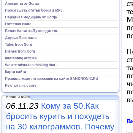
с
Анекдоты от Gorga
т
Прослушать статьи Gorga в МР3.
Народная медицина от Gorga
М
Гостевая книга
п
Белая Калитва.Путеводитель
п
Друзья Прислали
Tales from Gorg
П
Dishes from Gorg
с
Interesting articles
We are mistaken thinking that...
т
Карта сайта
п
Правила комментирования на сайте SANDRONIC.RU
ч
Реклама на сайте
п
Новое на сайте
в
06.11.23
Кому за 50.Как
бросить курить и похудеть
В
на 30 килограммов. Почему