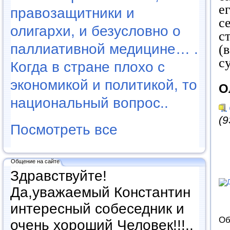
е
правозащитники и
с
олигархи, и безусловно о
с
паллиативной медицине… .
(
с
Когда в стране плохо с
экономикой и политикой, то
О
национальный вопрос..
(9
Посмотреть все
Общение на сайте
Здравствуйте!
Да,уважаемый Константин
интересный собеседник и
Об
очень хороший Человек!!!..