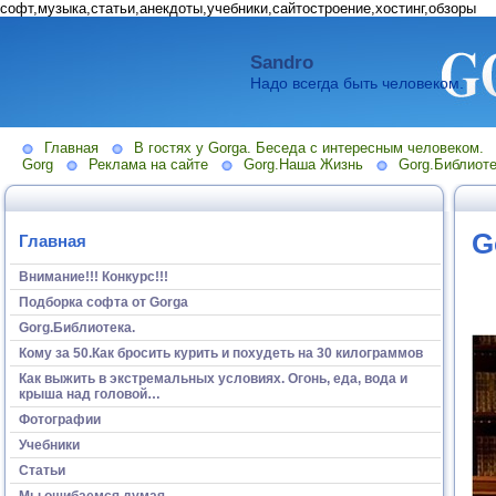
софт,музыка,статьи,анекдоты,учебники,сайтостроение,хостинг,обзоры
Sandro
Надо всегда быть человеком.
Главная
В гостях у Gorga. Беседа с интересным человеком.
Gorg
Реклама на сайте
Gorg.Наша Жизнь
Gorg.Библиоте
G
Главная
Внимание!!! Конкурс!!!
Подборка софта от Gorga
Gorg.Библиотека.
Кому за 50.Как бросить курить и похудеть на 30 килограммов
Как выжить в экстремальных условиях. Огонь, еда, вода и
крыша над головой…
Фотографии
Учебники
Статьи
Мы ошибаемся думая...