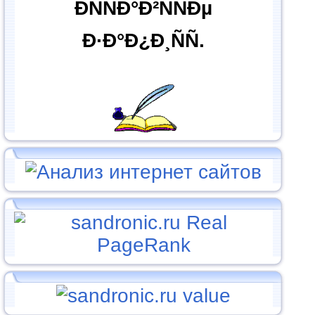
ÐÑÑÐ°Ð²ÑÑÐµ
Ð·Ð°Ð¿Ð¸ÑÑ.