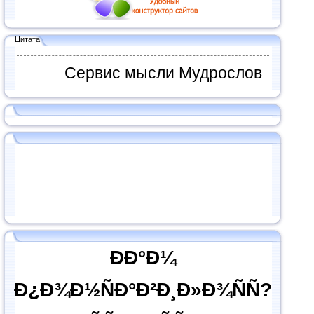
Цитата
Сервис мысли Мудрослов
ÐÐ°Ð¼
Ð¿Ð¾Ð½ÑÐ°Ð²Ð¸Ð»Ð¾ÑÑ?