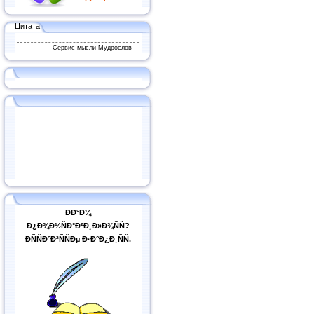
Цитата
Сервис мысли Мудрослов
ÐÐ°Ð¼
Ð¿Ð¾Ð½ÑÐ°Ð²Ð¸Ð»Ð¾ÑÑ?
ÐÑÑÐ°Ð²ÑÑÐµ Ð·Ð°Ð¿Ð¸ÑÑ.