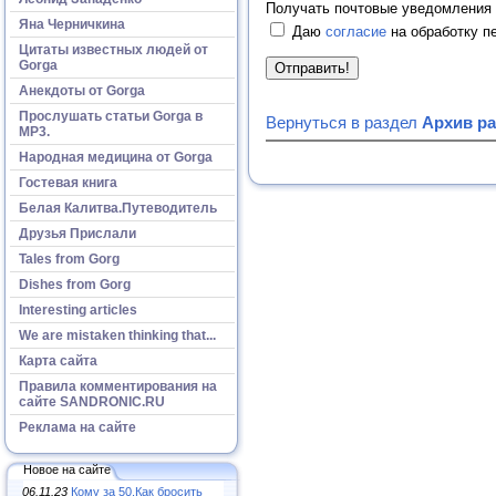
Получать почтовые уведомления 
Яна Черничкина
Даю
согласие
на обработку п
Цитаты известных людей от
Gorga
Анекдоты от Gorga
Прослушать статьи Gorga в
Вернуться в раздел
Архив р
МР3.
Народная медицина от Gorga
Гостевая книга
Белая Калитва.Путеводитель
Друзья Прислали
Tales from Gorg
Dishes from Gorg
Interesting articles
We are mistaken thinking that...
Карта сайта
Правила комментирования на
сайте SANDRONIC.RU
Реклама на сайте
Новое на сайте
06.11.23
Кому за 50.Как бросить