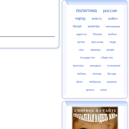
политика
россия
народ
власть
politics
белая
калитва
экономика
идиоты
Russia
война
путин
прогулка
люди
секс
америка
people
государство
общество
мужчина
женщина
отношения
любовь
леонид
беседа
idiots
либералы
украина
деньги
книга