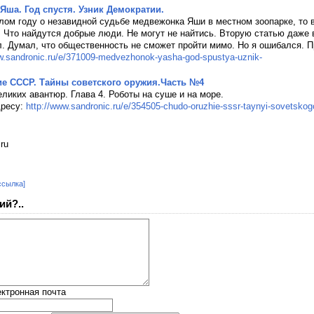
ша. Год спустя. Узник Демократии.
лом году о незавидной судьбе медвежонка Яши в местном зоопарке, то 
. Что найдутся добрые люди. Не могут не найтись. Вторую статью даже
л. Думал, что общественность не сможет пройти мимо. Но я ошибался. 
ww.sandronic.ru/e/371009-medvezhonok-yasha-god-spustya-uznik-
ие СССР. Тайны советского оружия.Часть №4
еликих авантюр. Глава 4. Роботы на суше и на море.
дресу:
http://www.sandronic.ru/e/354505-chudo-oruzhie-sssr-taynyi-sovetskog
ru
ссылка]
ий?..
ктронная почта