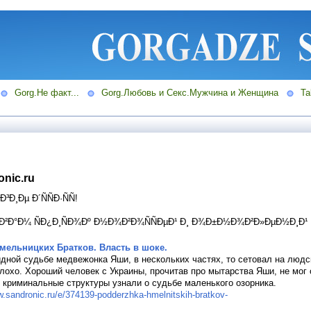
Gorg.Не факт...
Gorg.Любовь и Секс.Мужчина и Женщина
Ta
nic.ru
Ð¸Ðµ Ð´ÑÑÐ·ÑÑ!
¸ÑÑ Ð²Ð°Ð¼ ÑÐ¿Ð¸ÑÐ¾Ðº Ð½Ð¾Ð²Ð¾ÑÑÐµÐ¹ Ð¸ Ð¾Ð±Ð½Ð¾Ð²Ð»ÐµÐ½Ð¸Ð¹ Ñ
мельницких Братков. Власть в шоке.
идной судьбе медвежонка Яши, в нескольких частях, то сетовал на люд
плохо. Хороший человек с Украины, прочитав про мытарства Яши, не мог 
о криминальные структуры узнали о судьбе маленького озорника.
w.sandronic.ru/e/374139-podderzhka-hmelnitskih-bratkov-