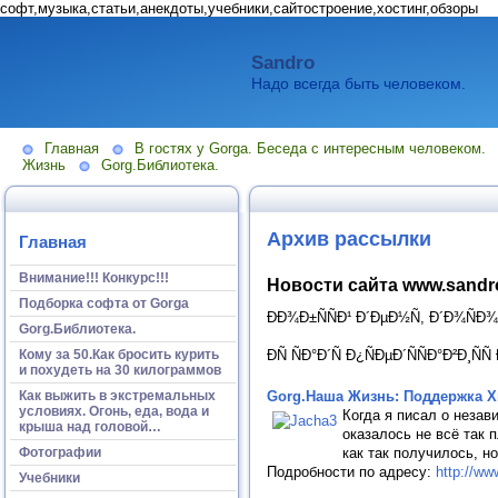
софт,музыка,статьи,анекдоты,учебники,сайтостроение,хостинг,обзоры
Sandro
Надо всегда быть человеком.
Главная
В гостях у Gorga. Беседа с интересным человеком.
Жизнь
Gorg.Библиотека.
Архив рассылки
Главная
Внимание!!! Конкурс!!!
Новости сайта www.sandro
Подборка софта от Gorga
ÐÐ¾Ð±ÑÑÐ¹ Ð´ÐµÐ½Ñ, Ð´Ð¾ÑÐ¾Ð³
Gorg.Библиотека.
Кому за 50.Как бросить курить
ÐÑ ÑÐ°Ð´Ñ Ð¿ÑÐµÐ´ÑÑÐ°Ð²Ð
и похудеть на 30 килограммов
Как выжить в экстремальных
Gorg.Наша Жизнь: Поддержка Х
условиях. Огонь, еда, вода и
Когда я писал о незав
крыша над головой…
оказалось не всё так 
Фотографии
как так получилось, н
Подробности по адресу:
http://ww
Учебники