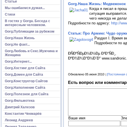
Статьи
Gorg.Наша Жизнь: Медвежонок Я
Мы ошибаемся думая...
Когда я писал в прош
ситуация выправится
Стихи
чего никогда не дела
В гостях у Gorga. Беседа с
Подробности по адресу:
http://w
интересным человеком.
Gorg.Публикации за рубежом
Статьи: Про Армию: Чудо оруж
Gorg.Наша Жизнь
Раздел I. Время в
Подробности по а
Gorg.Не факт...
Gorg.Любовь и Секс.Мужчина и
ÐÑÐºÑÐµÐ½Ð½Ðµ Ð²Ð°ÑÐ¸,
Женщина
ÐºÐ¾Ð¼Ð°Ð½Ð´Ð° www.sandronic.
Gorg.Интернет...
Gorg.Хостинг для Сайта
Gorg.Домен для Сайта
Обновлено 05 июня 2010
[Постоянная 
Gorg.Конструктор Сайтов
Есть вопрос или комментар
Gorg.Наполнение Сайта
Gorg.Полезное для Сайта
Gorg.Фильмотека
Дмитрий Халезов
Константин Чекмарёв
Ваше имя
Эле
Леонид Андреев
Леонид Западенко