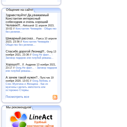
Общение на сайте
Здравствуйте! Да,уважаемый
Константин интересный
собеседник и очень хороший
Человек!!!..
Aleksandr 11 апреля 2023,
10:02 //
Константин Чекмарёв - Общество
без религии...
Шикарный рассказ...
Раиса 10 апреля
2023, 23:56 //
Константин Чекмарёв -
Общество без религии...
Спасибо дорогой Леонид!!!..
Gorg 13
ноября 2021, 23:36 //
Gorg.Не факт... -
Заговор пидоров или голубой реванш…
Хорошо!!!..
Л. Андреев 13 ноября 2021,
23:17 //
Gorg.Не факт... - Заговор пидоров
или голубой реванш…
А зачем такой нужен?..
Пупсчик 19
ноября 2020, 13:01 //
Gorg.Любовь и
Секс.Мужчина и Женщина - Как из
мужчины сделать импотента или
осторожно Стервы.
Посмотреть все
Мы рекомендуем