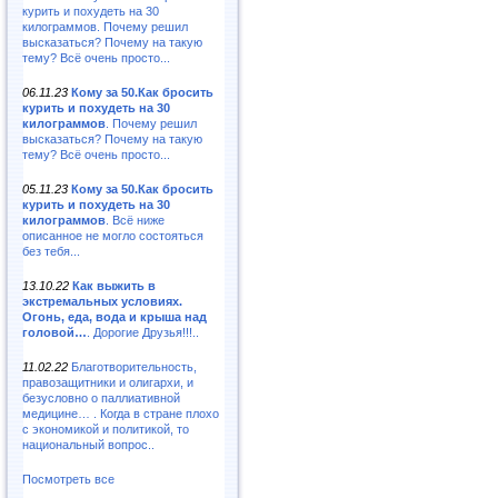
курить и похудеть на 30
килограммов. Почему решил
высказаться? Почему на такую
тему? Всё очень просто...
06.11.23
Кому за 50.Как бросить
курить и похудеть на 30
килограммов
. Почему решил
высказаться? Почему на такую
тему? Всё очень просто...
05.11.23
Кому за 50.Как бросить
курить и похудеть на 30
килограммов
. Всё ниже
описанное не могло состояться
без тебя...
13.10.22
Как выжить в
экстремальных условиях.
Огонь, еда, вода и крыша над
головой…
. Дорогие Друзья!!!..
11.02.22
Благотворительность,
правозащитники и олигархи, и
безусловно о паллиативной
медицине… . Когда в стране плохо
с экономикой и политикой, то
национальный вопрос..
Посмотреть все