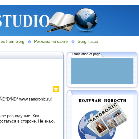
les from Gorg
Реклама на сайте
Gorg.Наша
Translation of page
Ð°Ð¹ÑÐ° www.sandronic.ru!
ское равнодушие. Как
остаться в стороне. Не знаю,