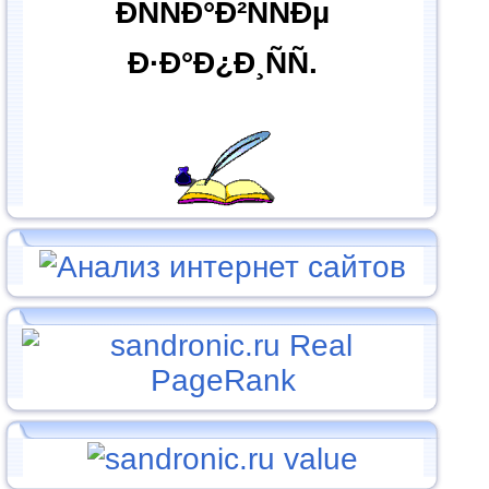
ÐÑÑÐ°Ð²ÑÑÐµ
Ð·Ð°Ð¿Ð¸ÑÑ.