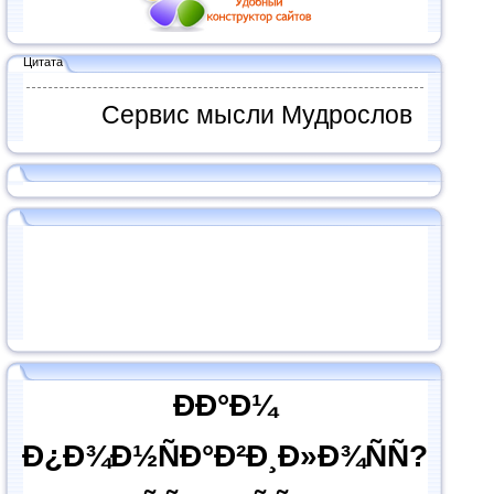
Цитата
Сервис мысли Мудрослов
ÐÐ°Ð¼
Ð¿Ð¾Ð½ÑÐ°Ð²Ð¸Ð»Ð¾ÑÑ?