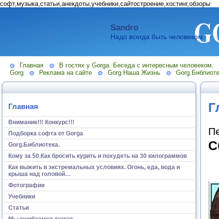
софт,музыка,статьи,анекдоты,учебники,сайтостроение,хостинг,обзоры
Sandro
Надо всегда быть человеком.
Главная
В гостях у Gorga. Беседа с интересным человеком.
Gorg
Реклама на сайте
Gorg.Наша Жизнь
Gorg.Библиоте
Г
Главная
Внимание!!! Конкурс!!!
П
Подборка софта от Gorga
С
Gorg.Библиотека.
Кому за 50.Как бросить курить и похудеть на 30 килограммов
Как выжить в экстремальных условиях. Огонь, еда, вода и
крыша над головой…
Фотографии
Учебники
Статьи
Мы ошибаемся думая...