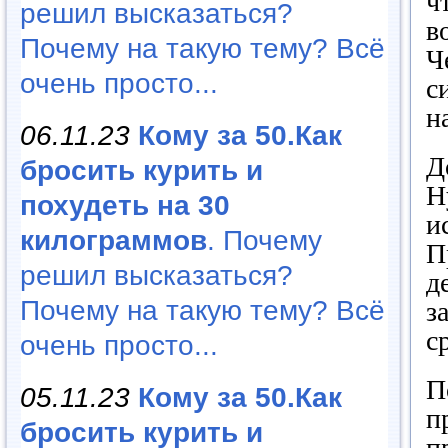
ч
решил высказаться?
в
Почему на такую тему? Всё
Ч
очень просто...
с
н
06.11.23
Кому за 50.Как
Д
бросить курить и
Н
похудеть на 30
и
килограммов
. Почему
П
решил высказаться?
д
Почему на такую тему? Всё
з
с
очень просто...
П
05.11.23
Кому за 50.Как
п
бросить курить и
п