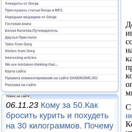
Анекдоты от Gorga
Прослушать статьи Gorga в МР3.
Народная медицина от Gorga
Д
Гостевая книга
и
Белая Калитва.Путеводитель
Друзья Прислали
с
Tales from Gorg
н
Dishes from Gorg
к
Interesting articles
п
We are mistaken thinking that...
Карта сайта
к
Правила комментирования на сайте SANDRONIC.RU
о
Реклама на сайте
м
Новое на сайте
06.11.23
Кому за 50.Как
С
бросить курить и похудеть
н
К
на 30 килограммов. Почему