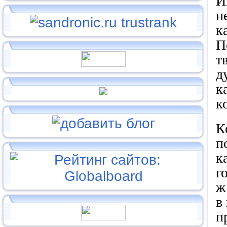
И
н
к
П
т
д
к
к
К
п
к
г
ж
в
п