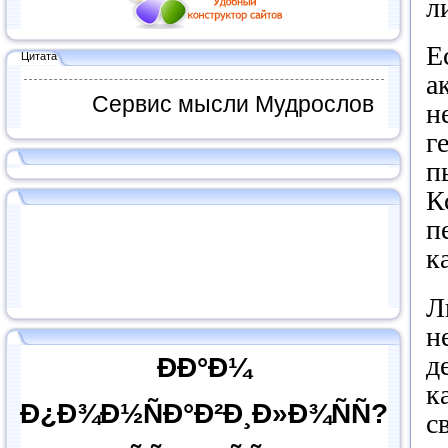
л
Е
Цитата
а
Сервис мысли Мудрослов
н
г
п
К
п
к
Л
н
д
ÐÐ°Ð¼
к
Ð¿Ð¾Ð½ÑÐ°Ð²Ð¸Ð»Ð¾ÑÑ?
с