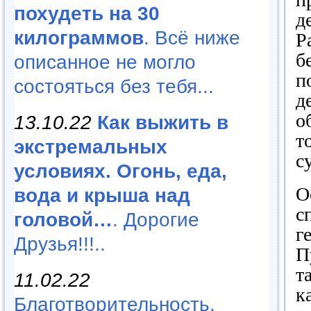
похудеть на 30
д
килограммов
. Всё ниже
Р
б
описанное не могло
п
состояться без тебя...
д
о
13.10.22
Как выжить в
т
экстремальных
с
условиях. Огонь, еда,
О
вода и крыша над
с
головой…
. Дорогие
г
Друзья!!!..
П
т
11.02.22
к
Благотворительность,