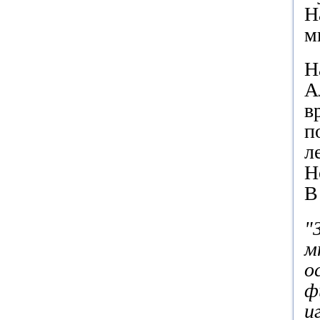
Н
м
Н
А
в
п
л
Н
В
"
м
о
ф
и