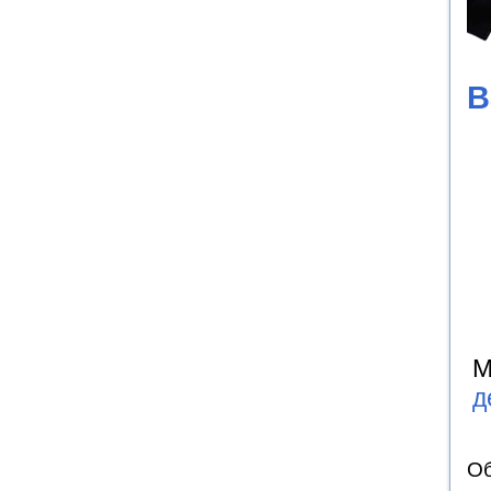
В
М
д
Об