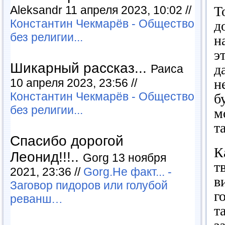
Aleksandr 11 апреля 2023, 10:02 //
Т
Константин Чекмарёв - Общество
д
без религии...
н
э
Шикарный рассказ...
д
Раиса
10 апреля 2023, 23:56 //
н
Константин Чекмарёв - Общество
б
без религии...
м
т
Спасибо дорогой
К
Леонид!!!..
Gorg 13 ноября
т
2021, 23:36 //
Gorg.Не факт... -
в
Заговор пидоров или голубой
г
реванш…
т