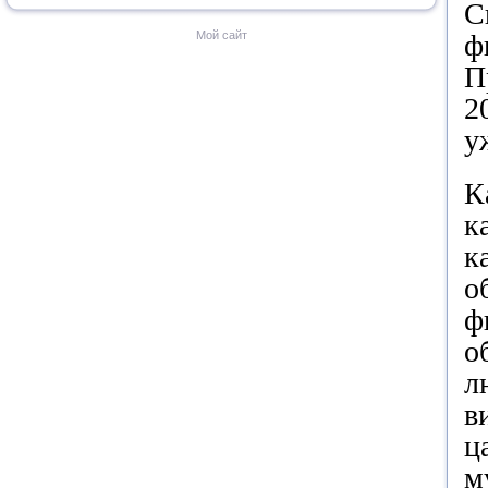
С
Мой сайт
ф
П
2
у
К
к
к
о
ф
о
л
в
ц
м