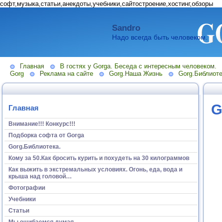
софт,музыка,статьи,анекдоты,учебники,сайтостроение,хостинг,обзоры
Sandro
Надо всегда быть человеком.
Главная
В гостях у Gorga. Беседа с интересным человеком.
Gorg
Реклама на сайте
Gorg.Наша Жизнь
Gorg.Библиоте
G
Главная
Внимание!!! Конкурс!!!
Подборка софта от Gorga
Gorg.Библиотека.
Кому за 50.Как бросить курить и похудеть на 30 килограммов
Как выжить в экстремальных условиях. Огонь, еда, вода и
крыша над головой…
Фотографии
Учебники
Статьи
Мы ошибаемся думая...