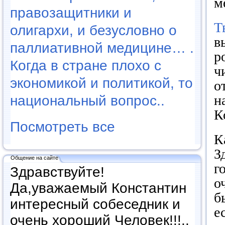
м
правозащитники и
Т
олигархи, и безусловно о
в
паллиативной медицине… .
р
Когда в стране плохо с
ч
экономикой и политикой, то
о
н
национальный вопрос..
К
Посмотреть все
К
З
Общение на сайте
г
Здравствуйте!
о
Да,уважаемый Константин
б
интересный собеседник и
е
очень хороший Человек!!!..