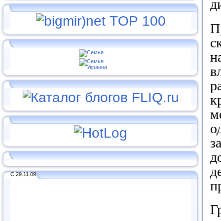
д
П
с
н
в
р
к
м
о
з
д
д
С 29.11.09
п
Г