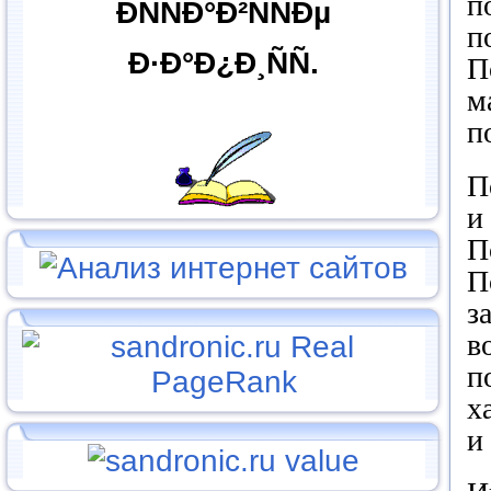
п
ÐÑÑÐ°Ð²ÑÑÐµ
п
Ð·Ð°Ð¿Ð¸ÑÑ.
П
м
п
П
и
П
П
з
в
п
х
и