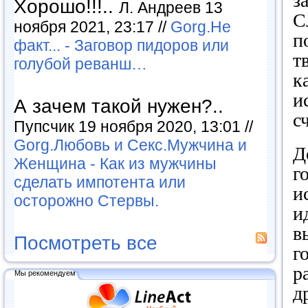
з
Хорошо!!!..
Л. Андреев 13
С
ноября 2021, 23:17 //
Gorg.Не
п
факт... - Заговор пидоров или
т
голубой реванш…
к
и
А зачем такой нужен?..
с
Пупсчик 19 ноября 2020, 13:01 //
Gorg.Любовь и Секс.Мужчина и
Д
Женщина - Как из мужчины
г
сделать импотента или
и
осторожно Стервы.
и
в
Посмотреть все
г
р
Мы рекомендуем
д