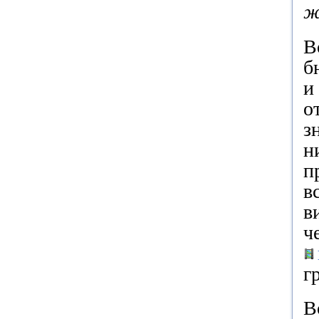
ж
В
б
и
о
з
н
п
в
в
ч
г
В