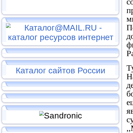
с
п
м
П
д
ф
Р
Т
Каталог сайтов России
Н
д
б
е
я
с
,