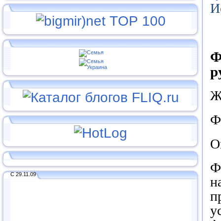
И
Ф
р
Ж
Ф
О
Ф
С 29.11.09
н
п
у