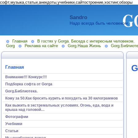
софт,музыка,статьи,анекдоты,учебники,сайтостроение,хостинг,обзоры
Sandro
Надо всегда быть человеком.
Главная
В гостях у Gorga. Беседа с интересным человеком.
Gorg
Реклама на сайте
Gorg.Наша Жизнь
Gorg.Библиоте
G
Главная
Внимание!!! Конкурс!!!
Подборка софта от Gorga
Gorg.Библиотека.
Кому за 50.Как бросить курить и похудеть на 30 килограммов
Как выжить в экстремальных условиях. Огонь, еда, вода и
крыша над головой…
Фотографии
Учебники
Статьи
Мы ошибаемся думая...