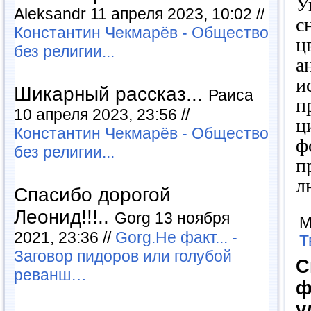
У
Aleksandr 11 апреля 2023, 10:02 //
с
Константин Чекмарёв - Общество
ц
без религии...
а
и
Шикарный рассказ...
Раиса
п
10 апреля 2023, 23:56 //
ц
Константин Чекмарёв - Общество
ф
без религии...
п
л
Спасибо дорогой
Леонид!!!..
Gorg 13 ноября
М
2021, 23:36 //
Gorg.Не факт... -
Т
Заговор пидоров или голубой
С
реванш…
ф
у