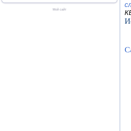
с
Мой сайт
К
И
С