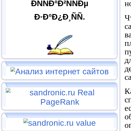
н
ÐÑÑÐ°Ð²ÑÑÐµ
Ð·Ð°Ð¿Ð¸ÑÑ.
Ч
с
в
п
п
д
д
с
К
с
е
о
о