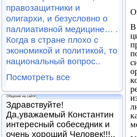
правозащитники и
О
олигархи, и безусловно о
В
паллиативной медицине… .
ц
Когда в стране плохо с
п
экономикой и политикой, то
п
национальный вопрос..
с
о
Посмотреть все
к
р
и
Общение на сайте
Здравствуйте!
л
Да,уважаемый Константин
к
м
интересный собеседник и
очень хороший Человек!!!..