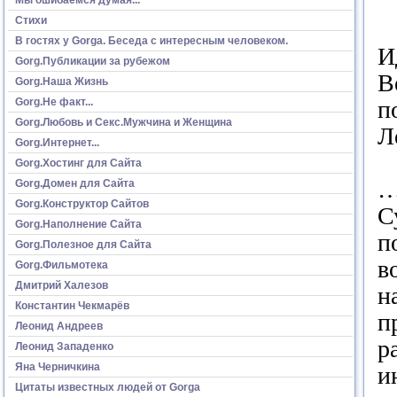
Стихи
В гостях у Gorga. Беседа с интересным человеком.
И
Gorg.Публикации за рубежом
В
Gorg.Наша Жизнь
Gorg.Не факт...
п
Gorg.Любовь и Секс.Мужчина и Женщина
Л
Gorg.Интернет...
Gorg.Хостинг для Сайта
…
Gorg.Домен для Сайта
Gorg.Конструктор Сайтов
С
Gorg.Наполнение Сайта
п
Gorg.Полезное для Сайта
в
Gorg.Фильмотека
Дмитрий Халезов
н
Константин Чекмарёв
п
Леонид Андреев
р
Леонид Западенко
Яна Черничкина
и
Цитаты известных людей от Gorga