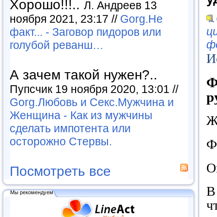
Хорошо!!!..
Л. Андреев 13
ноября 2021, 23:17 //
Gorg.Не
ц
факт... - Заговор пидоров или
ф
голубой реванш…
И
А зачем такой нужен?..
Ф
Пупсчик 19 ноября 2020, 13:01 //
р
Gorg.Любовь и Секс.Мужчина и
Женщина - Как из мужчины
Ж
сделать импотента или
осторожно Стервы.
Ф
О
Посмотреть все
В
Мы рекомендуем
ч