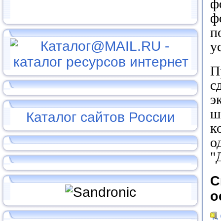
ф
ф
п
у
П
с
э
ш
Каталог сайтов России
к
о
"
С
о