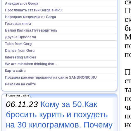
с
Анекдоты от Gorga
П
Прослушать статьи Gorga в МР3.
с
Народная медицина от Gorga
Гостевая книга
б
Белая Калитва.Путеводитель
М
Друзья Прислали
п
Tales from Gorg
Dishes from Gorg
п
Interesting articles
We are mistaken thinking that...
П
Карта сайта
Правила комментирования на сайте SANDRONIC.RU
с
Реклама на сайте
т
п
Новое на сайте
06.11.23
Кому за 50.Как
ч
бросить курить и похудеть
п
н
на 30 килограммов. Почему