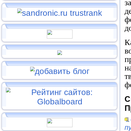
з
д
ф
д
К
в
п
н
т
ф
С
П
п