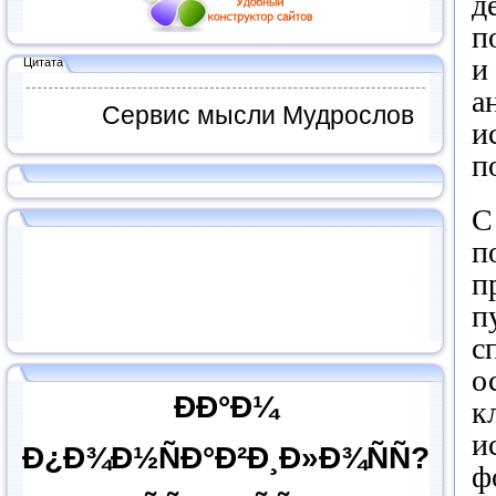
д
п
и
Цитата
а
Сервис мысли Мудрослов
и
п
С
п
п
п
с
о
ÐÐ°Ð¼
к
и
Ð¿Ð¾Ð½ÑÐ°Ð²Ð¸Ð»Ð¾ÑÑ?
ф