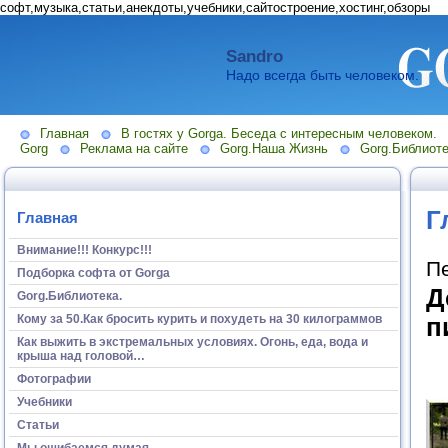
софт,музыка,статьи,анекдоты,учебники,сайтостроение,хостинг,обзоры
Sandro
Надо всегда быть человеком.
Главная
В гостях у Gorga. Беседа с интересным человеком.
Gorg
Реклама на сайте
Gorg.Наша Жизнь
Gorg.Библиоте
Г
Главная
Внимание!!! Конкурс!!!
П
Подборка софта от Gorga
Д
Gorg.Библиотека.
Кому за 50.Как бросить курить и похудеть на 30 килограммов
п
Как выжить в экстремальных условиях. Огонь, еда, вода и
крыша над головой…
Фотографии
Учебники
Статьи
Мы ошибаемся думая...