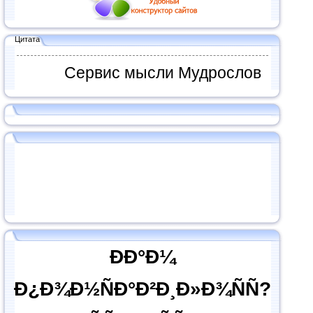
Цитата
Сервис мысли Мудрослов
ÐÐ°Ð¼
Ð¿Ð¾Ð½ÑÐ°Ð²Ð¸Ð»Ð¾ÑÑ?