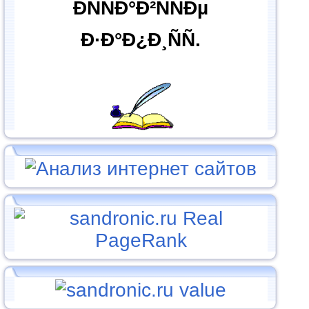
ÐÑÑÐ°Ð²ÑÑÐµ
Ð·Ð°Ð¿Ð¸ÑÑ.