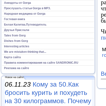
р
Анекдоты от Gorga
ч
Прослушать статьи Gorga в МР3.
р
Народная медицина от Gorga
б
Гостевая книга
Белая Калитва.Путеводитель
Ч
Друзья Прислали
Tales from Gorg
п
Dishes from Gorg
Interesting articles
М
We are mistaken thinking that...
г
Карта сайта
Правила комментирования на сайте SANDRONIC.RU
Реклама на сайте
В
Новое на сайте
06.11.23
Кому за 50.Как
бросить курить и похудеть
на 30 килограммов. Почему