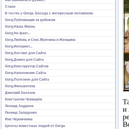
Стихи
В гостях у Gorga. Беседа с интересным человеком.
Gorg.Публикации за рубежом
Gorg.Наша Жизнь
Gorg.Не факт...
Gorg.Любовь и Секс.Мужчина и Женщина
Gorg.Интернет...
Gorg.Хостинг для Сайта
Gorg.Домен для Сайта
Gorg.Конструктор Сайтов
Gorg.Наполнение Сайта
Gorg.Полезное для Сайта
Gorg.Фильмотека
Дмитрий Халезов
Константин Чекмарёв
Т
Леонид Андреев
и
Леонид Западенко
р
Яна Черничкина
В
Цитаты известных людей от Gorga