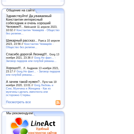
Общение на сайте
Здравствуйте! Да,уважаемый
Константин интересный
собеседник и очень хороший
Человек!!!..
Aleksandr 11 апреля 2023,
10:02 //
Константин Чекмарёв - Общество
без религии...
Шикарный рассказ...
Раиса 10 апреля
2023, 23:56 //
Константин Чекмарёв -
Общество без религии...
Спасибо дорогой Леонид!!!..
Gorg 13
ноября 2021, 23:36 //
Gorg.Не факт... -
Заговор пидоров или голубой реванш…
Хорошо!!!..
Л. Андреев 13 ноября 2021,
23:17 //
Gorg.Не факт... - Заговор пидоров
или голубой реванш…
А зачем такой нужен?..
Пупсчик 19
ноября 2020, 13:01 //
Gorg.Любовь и
Секс.Мужчина и Женщина - Как из
мужчины сделать импотента или
осторожно Стервы.
Посмотреть все
Мы рекомендуем