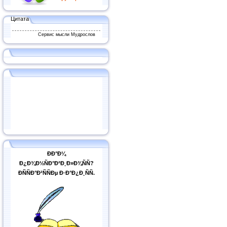
Цитата
Сервис мысли Мудрослов
ÐÐ°Ð¼
Ð¿Ð¾Ð½ÑÐ°Ð²Ð¸Ð»Ð¾ÑÑ?
ÐÑÑÐ°Ð²ÑÑÐµ Ð·Ð°Ð¿Ð¸ÑÑ.