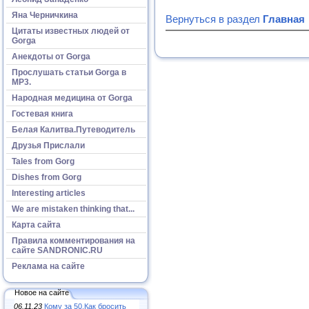
Яна Черничкина
Вернуться в раздел
Главная
Цитаты известных людей от
Gorga
Анекдоты от Gorga
Прослушать статьи Gorga в
МР3.
Народная медицина от Gorga
Гостевая книга
Белая Калитва.Путеводитель
Друзья Прислали
Tales from Gorg
Dishes from Gorg
Interesting articles
We are mistaken thinking that...
Карта сайта
Правила комментирования на
сайте SANDRONIC.RU
Реклама на сайте
Новое на сайте
06.11.23
Кому за 50.Как бросить