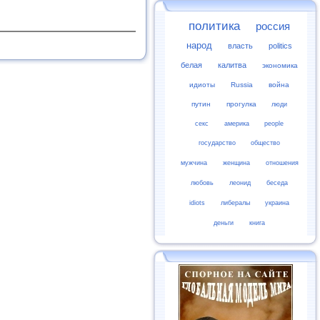
политика
россия
народ
власть
politics
белая
калитва
экономика
идиоты
Russia
война
путин
прогулка
люди
секс
америка
people
государство
общество
мужчина
женщина
отношения
любовь
леонид
беседа
idiots
либералы
украина
деньги
книга