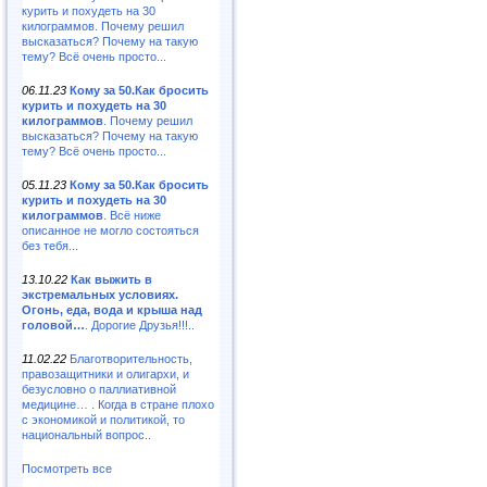
курить и похудеть на 30
килограммов. Почему решил
высказаться? Почему на такую
тему? Всё очень просто...
06.11.23
Кому за 50.Как бросить
курить и похудеть на 30
килограммов
. Почему решил
высказаться? Почему на такую
тему? Всё очень просто...
05.11.23
Кому за 50.Как бросить
курить и похудеть на 30
килограммов
. Всё ниже
описанное не могло состояться
без тебя...
13.10.22
Как выжить в
экстремальных условиях.
Огонь, еда, вода и крыша над
головой…
. Дорогие Друзья!!!..
11.02.22
Благотворительность,
правозащитники и олигархи, и
безусловно о паллиативной
медицине… . Когда в стране плохо
с экономикой и политикой, то
национальный вопрос..
Посмотреть все