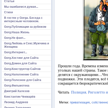
Статьи
Мы ошибаемся думая...
Стихи
В гостях у Gorga. Беседа с
интересным человеком.
Gorg.Публикации за рубежом
Gorg.Наша Жизнь
Gorg.Не факт...
Gorg.Любовь и Секс.Мужчина и
Женщина
Gorg.Интернет...
Gorg.Хостинг для Сайта
Gorg.Домен для Сайта
Прошли года. Времена измени
Gorg.Конструктор Сайтов
уголках нашей страны. Такое
делятся с окружающими…Что ка
Gorg.Наполнение Сайта
подвижки. Эти плодятся, всё
Gorg.Полезное для Сайта
сокращается бюрократический
Gorg.Фильмотека
Дмитрий Халезов
Читать
Полиция. Риголетто 
Константин Чекмарёв
Леонид Андреев
Метки:
приватизация
,
собственн
Леонид Западенко