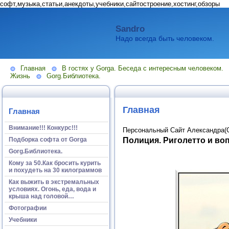
софт,музыка,статьи,анекдоты,учебники,сайтостроение,хостинг,обзоры
Sandro
Надо всегда быть человеком.
Главная
В гостях у Gorga. Беседа с интересным человеком.
Жизнь
Gorg.Библиотека.
Главная
Главная
Внимание!!! Конкурс!!!
Персональный Сайт Александра(
Полиция. Риголетто и в
Подборка софта от Gorga
Gorg.Библиотека.
Кому за 50.Как бросить курить
и похудеть на 30 килограммов
Как выжить в экстремальных
условиях. Огонь, еда, вода и
крыша над головой…
Фотографии
Учебники