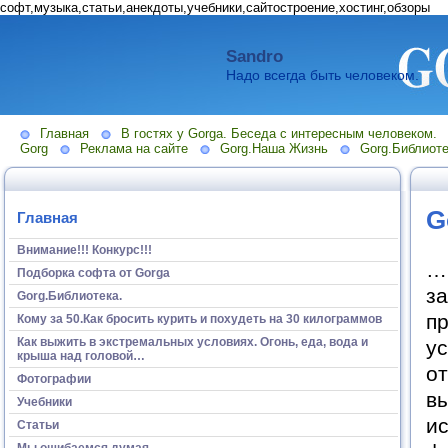
софт,музыка,статьи,анекдоты,учебники,сайтостроение,хостинг,обзоры
Sandro
Надо всегда быть человеком.
Главная
В гостях у Gorga. Беседа с интересным человеком.
Gorg
Реклама на сайте
Gorg.Наша Жизнь
Gorg.Библиоте
G
Главная
Внимание!!! Конкурс!!!
…И
Подборка софта от Gorga
за
Gorg.Библиотека.
пр
Кому за 50.Как бросить курить и похудеть на 30 килограммов
Как выжить в экстремальных условиях. Огонь, еда, вода и
ус
крыша над головой…
от
Фотографии
вы
Учебники
ис
Статьи
Мы ошибаемся думая...