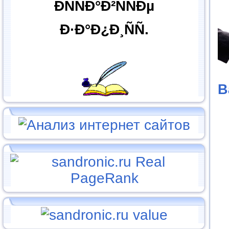
ÐÑÑÐ°Ð²ÑÑÐµ
Ð·Ð°Ð¿Ð¸ÑÑ.
В