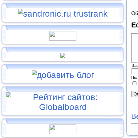
Об
Е
Ва
Пол
В