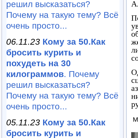
решил высказаться?
А
Почему на такую тему? Всё
П
очень просто...
у
о
06.11.23
Кому за 50.Как
ж
л
бросить курить и
с
похудеть на 30
О
килограммов
. Почему
с
решил высказаться?
а
Почему на такую тему? Всё
н
р
очень просто...
М
05.11.23
Кому за 50.Как
бросить курить и