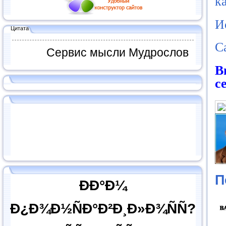
к
И
Цитата
С
Сервис мысли Мудрослов
В
с
П
ÐÐ°Ð¼
Ð¿Ð¾Ð½ÑÐ°Ð²Ð¸Ð»Ð¾ÑÑ?