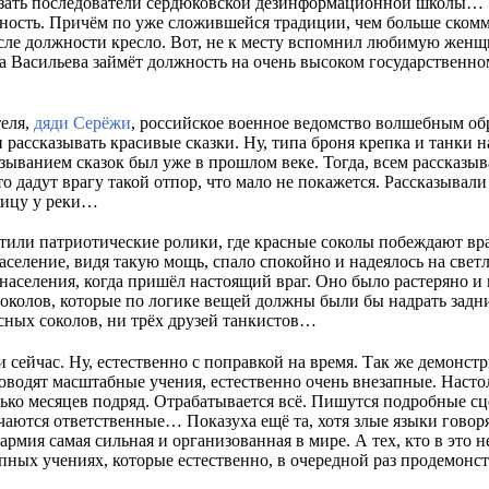
азать последователи сердюковской дезинформационной школы… Э
ность. Причём по уже сложившейся традиции, чем больше ском
ысле должности кресло. Вот, не к месту вспомнил любимую жен
а Васильева займёт должность на очень высоком государственно
теля,
дяди Серёжи
, российское военное ведомство волшебным об
 рассказывать красивые сказки. Ну, типа броня крепка и танки
ыванием сказок был уже в прошлом веке. Тогда, всем рассказыва
то дадут врагу такой отпор, что мало не покажется. Рассказывали
ницу у реки…
тили патриотические ролики, где красные соколы побеждают вра
селение, видя такую мощь, спало спокойно и надеялось на свет
населения, когда пришёл настоящий враг. Оно было растеряно и
околов, которые по логике вещей должны были бы надрать задни
асных соколов, ни трёх друзей танкистов…
 сейчас. Ну, естественно с поправкой на время. Так же демонс
оводят масштабные учения, естественно очень внезапные. Насто
лько месяцев подряд. Отрабатывается всё. Пишутся подробные сц
аются ответственные… Показуха ещё та, хотя злые языки говорят
армия самая сильная и организованная в мире. А тех, кто в это н
апных учениях, которые естественно, в очередной раз продемо