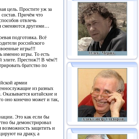
ая цель. Простите уж за
й состав. Причём что
 способов отвлечь
ния сменяются другими…
оевая подготовка. Всё
водители российского
 военные игры!!!
сь именно игры. То есть
й элите. Престиж?! В чём?!
трировать братство по
сийской армии
оеннослужащие из разных
. Оказывается китайские и
о оно конечно может и так,
иации. Это как если бы
утно бы демонстрировал
ся возможность защитить и
цируют на драку, а