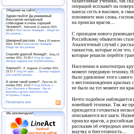
талантливые ученики, так ск
операций всплывёт на поверх
Общение на сайте
шансы сесть в высокое, в см
Здравствуйте! Да,уважаемый
попомните мои слова, госпож
Константин интересный
на происки врагов…
собеседник и очень хороший
Человек!!!..
Aleksandr 11 апреля 2023,
10:02 //
Константин Чекмарёв - Общество
С приходом нового руководи
без религии...
Российскому обывателю стали
Шикарный рассказ...
Раиса 10 апреля
Аналогичный случай с рассказ
2023, 23:56 //
Константин Чекмарёв -
Общество без религии...
танкистов, которые если что, 
Спасибо дорогой Леонид!!!..
которые решили перейти гра
Gorg 13
ноября 2021, 23:36 //
Gorg.Не факт... -
Заговор пидоров или голубой реванш…
Населению в кинотеатрах кру
Хорошо!!!..
Л. Андреев 13 ноября 2021,
момент передовую технику. На
23:17 //
Gorg.Не факт... - Заговор пидоров
или голубой реванш…
было удивление этого самого 
А зачем такой нужен?..
о местонахождении красных с
Пупсчик 19
ноября 2020, 13:01 //
Gorg.Любовь и
не было на тот момент ни кр
Секс.Мужчина и Женщина - Как из
мужчины сделать импотента или
осторожно Стервы.
Нечто подобное наблюдается и
Посмотреть все
новейшей техники. Так же пр
приходится готовиться неско
Мы рекомендуем
описываются все шаги. Назнач
происки врагов, а российская 
рассказам об очередных внез
выучку и боеготовность…