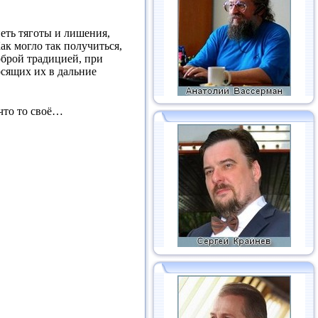
петь тяготы и лишения,
ак могло так получиться,
доброй традицией, при
осящих их в дальние
 что то своё…