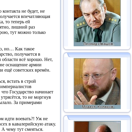
 контакта не будет, не
получается впечатляющая
, то теперь ей
ятно, лишний раз
рою, тут можно только
аю, но… Как такое
рство, получается в
и области всё хорошо. Нет,
ё не оснащение армии
ши ещё советских времён.
я, встать в строй
и империалистов
 что Государство начинает
 утрясётся, то не моргнув
сылало. За примерами
м идти воевать?! Уж не
сех в кавалерийскую атаку.
 А чему тут смеяться.