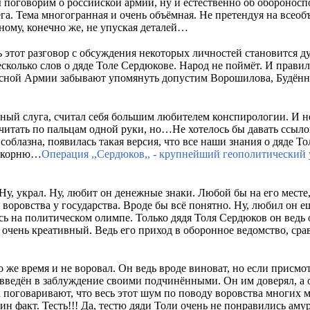
 поговорим о российской армии, ну и естественно об обороноспо
мега. Тема многогранная и очень объёмная. Не претендуя на все
ному, конечно же, не упуская деталей…
ь этот разговор с обсуждения некоторых личностей становится д
есколько слов о дяде Толе Сердюкове. Народ не поймёт. И правил
расной Армии забывают упомянуть допустим Ворошилова, Будён
ный слуга, считал себя большим любителем конспирологии. И не
считать по пальцам одной руки, но…Не хотелось бы давать ссыл
соблазна, появилась такая версия, что все наши знания о дяде Т
а корню…
Операция ,,Сердюков,, - крупнейший геополитический 
 Ну, украл. Ну, любит он денежные знаки. Любой бы на его месте
 воровства у государства. Вроде бы всё понятно. Ну, любил он е
ь на политическом олимпе. Только дядя Толя Сердюков он ведь 
 очень креативный. Ведь его приход в оборонное ведомство, сра
о же время и не воровал. Он ведь вроде виноват, но если присмот
 введён в заблуждение своими подчинёнными. Он им доверял, а 
а поговаривают, что весь этот шум по поводу воровства многих
дин факт. Тесть!!! Да, тестю дяди Толи очень не понравились ам