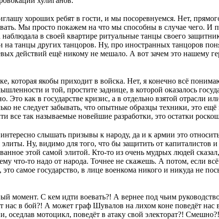
провокации хулиганов.
иглашу хороших ребят в гости, и мы посоревнуемся. Нет, прямого
ывать. Мы просто покажем на что мы способны в случае чего. И 
 наблюдала в своей квартире ритуальные танцы своего защитника
 и на танцы других танцоров. Ну, про иностранных танцоров пон
евых действий ещё никому не мешало. А вот зачем это нашему ге
ке, которая якобы приходит в войска. Нет, я конечно всё поним
шленности и той, простите заднице, в которой оказалось госуда
. Это как в государстве кризис, а в отдельно взятой отрасли ил
лько не следует забывать, что опытные образцы техники, это ещ
ти все так называемые новейшие разработки, это остатки роско
 интересно слышать призывы к народу, да и к армии это относитьс
элиты. Ну, видимо для того, что бы защитить от капиталистов 
анное этой самой элитой. Кто-то из очень мудрых людей сказал,
ему что-то надо от народа. Точнее не скажешь. А потом, если всё
о, это самое государство, в лице военкома никого и никуда не по
ый момент. С кем идти воевать?! А вернее под чьим руководство
нас в бой?! А может граф Шувалов на лихом коне поведёт нас в
, оседлав мотоцикл, поведёт в атаку свой электорат?! Смешно?!