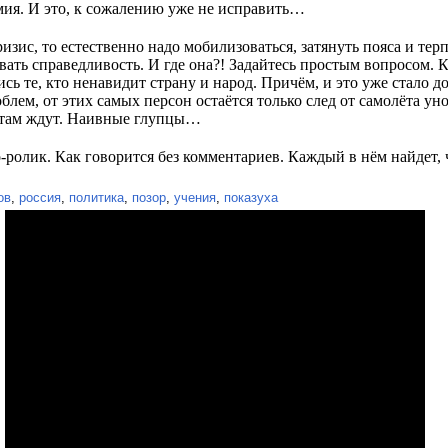
рмия. И это, к сожалению уже не исправить…
ризис, то естественно надо мобилизоваться, затянуть пояса и тер
ть справедливость. И где она?! Задайтесь простым вопросом. К
ись те, кто ненавидит страну и народ. Причём, и это уже стало 
лем, от этих самых персон остаётся только след от самолёта ун
 там ждут. Наивные глупцы…
-ролик. Как говорится без комментариев. Каждый в нём найдет,
ов
,
россия
,
политика
,
позор
,
учения
,
показуха