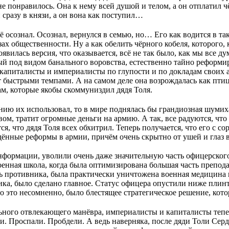
 не понравилось. Она к нему всей душой и телом, а он отплатил 
и сразу в князи, а он вона как поступил…
ё осознал. Осознал, вернулся в семью, но… Его как водится в та
азах общественности. Ну а как обелить чёрного кобеля, которого,
явилась версия, что оказывается, всё не так было, как мы все ду
рый под видом банального воровства, естественно тайно реформи
капиталисты и империалисты по глупости и по докладам своих а
т быстрыми темпами. А на самом деле она возрождалась как пти
, которые якобы скоммуниздил дядя Толя.
нию их использовал, то в мире поднялась бы грандиозная шумих
м, тратит огромные деньги на армию. А так, все радуются, что
ся, что дядя Толя всех обхитрил. Теперь получается, что его с 
едённые реформы в армии, причём очень скрытно от ушей и глаз
формации, уволили очень даже значительную часть офицерского 
енная школа, когда была оптимизирована большая часть препода
 противника, была практически уничтожена военная медицина и
ика, было сделано главное. Статус офицера опустили ниже плин
бо это несомненно, было блестящее стратегическое решение, ко
льного отвлекающего манёвра, империалисты и капиталисты теп
и. Проспали. Пробдели. А ведь наверняка, после дяди Толи Сер