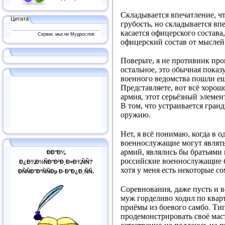
Складывается впечатление, чт
Цитата
грубость, но складывается вп
касается офицерского состава,
Сервис мысли Мудрослов
офицерский состав от мыслей
Поверьте, я не противник про
остальное, это обычная показ
военного ведомства пошли ещ
Представляете, вот всё хорош
армия, этот серьёзный элемен
В том, что устраивается гран
оружию.
Нет, я всё понимаю, когда в 
военнослужащие могут являть
армий, являлись бы братьями 
ÐÐ°Ð¼
российские военнослужащие бр
Ð¿Ð¾Ð½ÑÐ°Ð²Ð¸Ð»Ð¾ÑÑ?
хотя у меня есть некоторые с
ÐÑÑÐ°Ð²ÑÑÐµ Ð·Ð°Ð¿Ð¸ÑÑ.
Соревнования, даже пусть и в
муж горделиво ходил по квар
приёмы из боевого самбо. Тип
продемонстрировать своё мас