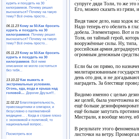
супруге дяди Толи, то же это
курить и похудеть на 30
килограммов. Почему решил
Его, можно сказать из грязи, 
высказаться? Почему на такую
тему? Всё очень просто...
Видя такое дело, наш ходок вс
06.11.23
Кому за 50.Как бросить
Надо теперь его обелить в гл
курить и похудеть на 30
добела. Элементарно. Вот и по
килограммов
. Почему решил
Толя, он тайный герой, кото
высказаться? Почему на такую
вооружённые силы. Ну, типа, 
тему? Всё очень просто...
российская армия деградируе
05.11.23
Кому за 50.Как бросить
огромным денежным средствам
курить и похудеть на 30
килограммов
. Всё ниже
Если бы он прямо, по назначе
описанное не могло состояться
без тебя...
милитаризованным государство
день ото дня, и не догадывают
13.10.22
Как выжить в
наградить. За блестяще пров
экстремальных условиях.
Огонь, еда, вода и крыша над
головой…
. Дорогие Друзья!!!..
Видимо именно с целью дезин
же целей, была уничтожена во
11.02.22
Благотворительность,
ещё больше дезинформировать
правозащитники и олигархи, и
ещё больше запутать противн
безусловно о паллиативной
медицине… . Когда в стране плохо
Мистрали, я вообще молчу, и
с экономикой и политикой, то
национальный вопрос..
В результате этого феномена
листочки на ветру. Проморгал
Посмотреть все