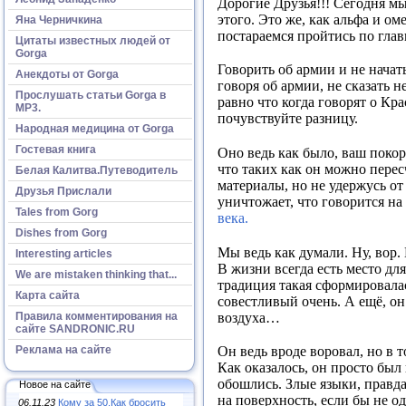
Дорогие Друзья!!! Сегодня мы
этого. Это же, как альфа и о
Яна Черничкина
постараемся пройтись по глав
Цитаты известных людей от
Gorga
Говорить об армии и не начат
Анекдоты от Gorga
говоря об армии, не сказать н
Прослушать статьи Gorga в
равно что когда говорят о К
МР3.
почувствуйте разницу.
Народная медицина от Gorga
Гостевая книга
Оно ведь как было, ваш покор
что таких как он можно пере
Белая Калитва.Путеводитель
материалы, но не удержусь от 
Друзья Прислали
уничтожает, что говорится н
Tales from Gorg
века.
Dishes from Gorg
Мы ведь как думали. Ну, вор.
Interesting articles
В жизни всегда есть место для
We are mistaken thinking that...
традиция такая сформировалас
Карта сайта
совестливый очень. А ещё, он
воздуха…
Правила комментирования на
сайте SANDRONIC.RU
Реклама на сайте
Он ведь вроде воровал, но в т
Как оказалось, он просто был
обошлись. Злые языки, правд
Новое на сайте
на поверхность, если бы не о
06.11.23
Кому за 50.Как бросить