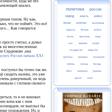
собности, куда же без
объемлющий анализ,
политика
россия
народ
власть
politics
урным тоном. Ну как,
белая
калитва
экономика
ьно, что не поймёт. Это всё
ного… Как говорится
идиоты
Russia
война
путин
прогулка
люди
 просто считал, а думал
секс
америка
people
ок на многочисленные
государство
общество
оле Сердюкове ,она
успех России начала
ХХI
мужчина
женщина
отношения
любовь
леонид
беседа
, поступил бы точно так же.
idiots
либералы
украина
щё сходить налево, это уже
очень доверчивый, он ведь
деньги
книга
внивали с глотком свежего
реться, то и не виноват.
они вона как с ним
 миллиардов, не выплыл бы
урные похождения. Ну, и