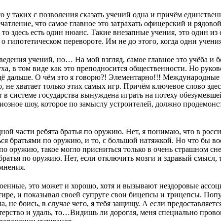
о у таких с позволения сказать учений одна и причём единственн
ечатление, что самое главное это затрахать офицерский и рядово
 то здесь есть один нюанс. Такие внезапные учения, это один из
 о гипотетическом перевороте. Им не до этого, когда одни уче
ведения учений, но… На мой взгляд, самое главное это учёба и б
уха, в том виде как это преподносится общественности. Но руко
ё дальше. О чём это я говорю?! Элементарно!!! Международные
о, не хватает только этих самых игр. Причём ключевое слово зде
т в системе государства вынуждена играть на потеху обезумевше
диозное шоу, которое по замыслу устроителей, должно продемонс
одной части ребята братья по оружию. Нет, я понимаю, что в рос
ся братьями по оружию, и то, с большой натяжкой. Но что бы в
по оружию, такое могло присниться только в очень страшном сне
атья по оружию. Нет, если отключить мозги и здравый смысл, т
омнения.
оенные, это может и хорошо, хотя и вызывают нездоровые ассоц
тире, и показывал своей супруге свои бицепсы и трицепсы. Поп
а, не боись, в случае чего, я тебя защищу. А если предоставляет
терство и удаль, то…Видишь ли дорогая, меня специально прово