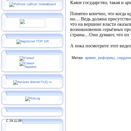
Какое государство, такая и а
Понятно конечно, что когда к
но… Ведь должна присутствова
что на вершине власти оказал
возникновении серьёзных проб
страны…Они думают, что их
А пока посмотрите этот видео
Метки:
армия
,
реформы
,
сердюк
С 29.11.09