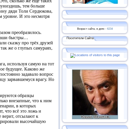
то, сколько же ещё таких
муниздишь, тем больше
щину дяди Толи Сердюкова,
м уровне. И это несмотря
Возраст сайта, в днях -
6234
разом преобразилось.
 наши быстры…
Посетители Сайта
ли сказку про трёх друзей
 так же о глупых самураях,
га, используя самую на тот
лое будущее. Каково же
 постоянно задавало вопрос
цу зарвавшемуся врагу. Но
трируются образцы
лько внезапные, что к ним
енарии, в которых
, что всё это ложь и
е верит, отсылают к
нстрировали высочайшую