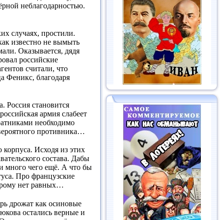
чёрной неблагодарностью.
ких случаях, простили.
 как известно не вымыть
мали. Оказывается, дядя
ровал российские
гентов считали, что
ца Феникс, благодаря
а. Россия становится
 российская армия слабеет
соратниками необходимо
 вероятного противника…
корпуса. Исходя из этих
вательского состава. Дабы
 много чего ещё. А что бы
туса. Про французские
торому нет равных…
ерь дрожат как осиновые
дюкова остались верные и