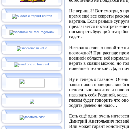
естественно не поддаюсь на 
Не веришь?! Вот смотри, я пр
время ещё все секреты раскр
картина. Если раньше супруга
предлагается посмотреть ещё
посмотреть будущий театр бо
гадать…
Несколько слов о новой техни
возможно?! При распаде промы
военной области всё нормально
верить в сказки можно, но то
новейшей техникой. Да, и поч
Ну и теперь о главном. Очень
защитников проворовавшейся 
непосильно нажитое и наворов
называть себя Родиной, когда 
глазом будет говорить что он
ходить далеко не надо…
Есть ещё один очень интересн
Дмитрий Анатольевич поведёт 
Или может гарант конституции