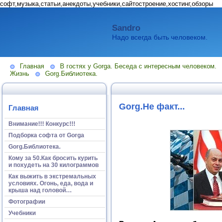
софт,музыка,статьи,анекдоты,учебники,сайтостроение,хостинг,обзоры
Sandro
Надо всегда быть человеком.
Главная
В гостях у Gorga. Беседа с интересным человеком.
Жизнь
Gorg.Библиотека.
Gorg.Не факт...
Главная
Внимание!!! Конкурс!!!
Подборка софта от Gorga
Gorg.Библиотека.
Кому за 50.Как бросить курить
и похудеть на 30 килограммов
Как выжить в экстремальных
условиях. Огонь, еда, вода и
крыша над головой…
Фотографии
Учебники