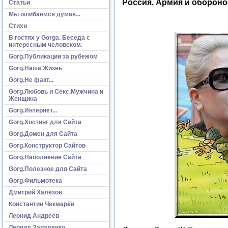
Россия. Армия и обороно
Статьи
Мы ошибаемся думая...
Стихи
В гостях у Gorga. Беседа с
интересным человеком.
Gorg.Публикации за рубежом
Gorg.Наша Жизнь
Gorg.Не факт...
Gorg.Любовь и Секс.Мужчина и
Женщина
Gorg.Интернет...
Gorg.Хостинг для Сайта
Gorg.Домен для Сайта
Gorg.Конструктор Сайтов
Gorg.Наполнение Сайта
Gorg.Полезное для Сайта
Gorg.Фильмотека
Дмитрий Халезов
Константин Чекмарёв
Леонид Андреев
Леонид Западенко