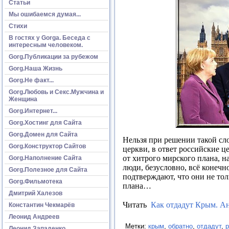
Статьи
Мы ошибаемся думая...
Стихи
В гостях у Gorga. Беседа с
интересным человеком.
Gorg.Публикации за рубежом
Gorg.Наша Жизнь
Gorg.Не факт...
Gorg.Любовь и Секс.Мужчина и
Женщина
Gorg.Интернет...
Gorg.Хостинг для Сайта
Gorg.Домен для Сайта
Нельзя при решении такой сло
Gorg.Конструктор Сайтов
церкви, в ответ российские ц
от хитрого мирского плана, н
Gorg.Наполнение Сайта
люди, безусловно, всё конеч
Gorg.Полезное для Сайта
подтверждают, что они не то
Gorg.Фильмотека
плана…
Дмитрий Халезов
Читать
Как отдадут Крым. Ан
Константин Чекмарёв
Леонид Андреев
Метки:
крым
,
обратно
,
отдадут
,
р
Леонид Западенко