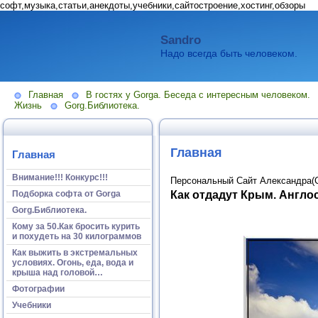
софт,музыка,статьи,анекдоты,учебники,сайтостроение,хостинг,обзоры
Sandro
Надо всегда быть человеком.
Главная
В гостях у Gorga. Беседа с интересным человеком.
Жизнь
Gorg.Библиотека.
Главная
Главная
Внимание!!! Конкурс!!!
Персональный Сайт Александра(
Как отдадут Крым. Англо
Подборка софта от Gorga
Gorg.Библиотека.
Кому за 50.Как бросить курить
и похудеть на 30 килограммов
Как выжить в экстремальных
условиях. Огонь, еда, вода и
крыша над головой…
Фотографии
Учебники