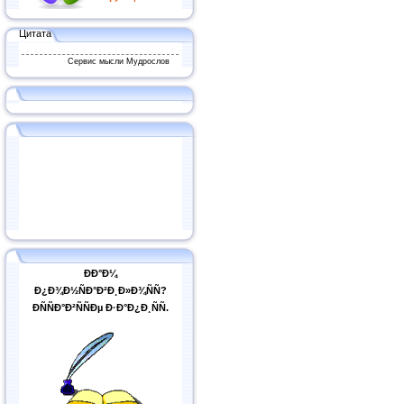
Цитата
Сервис мысли Мудрослов
ÐÐ°Ð¼
Ð¿Ð¾Ð½ÑÐ°Ð²Ð¸Ð»Ð¾ÑÑ?
ÐÑÑÐ°Ð²ÑÑÐµ Ð·Ð°Ð¿Ð¸ÑÑ.