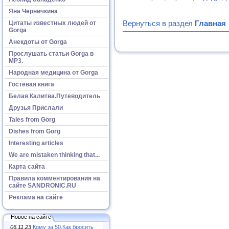
Яна Черничкина
Вернуться в раздел
Главная
Цитаты известных людей от
Gorga
Анекдоты от Gorga
Прослушать статьи Gorga в
МР3.
Народная медицина от Gorga
Гостевая книга
Белая Калитва.Путеводитель
Друзья Прислали
Tales from Gorg
Dishes from Gorg
Interesting articles
We are mistaken thinking that...
Карта сайта
Правила комментирования на
сайте SANDRONIC.RU
Реклама на сайте
Новое на сайте
06.11.23
Кому за 50.Как бросить