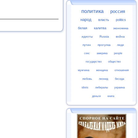
политика
россия
народ
власть
politics
белая
калитва
экономика
идиоты
Russia
война
путин
прогулка
люди
секс
америка
people
государство
общество
мужчина
женщина
отношения
любовь
леонид
беседа
idiots
либералы
украина
деньги
книга