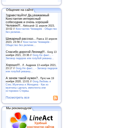
Общение на сайте
Здравствуйте! Да,уважаемый
Константин интересный
собеседник и очень хороший
Человек!!!..
Aleksandr 11 апреля 2023,
10:02 //
Константин Чекмарёв - Общество
без религии...
Шикарный рассказ...
Раиса 10 апреля
2023, 23:56 //
Константин Чекмарёв -
Общество без религии...
Спасибо дорогой Леонид!!!..
Gorg 13
ноября 2021, 23:36 //
Gorg.Не факт... -
Заговор пидоров или голубой реванш…
Хорошо!!!..
Л. Андреев 13 ноября 2021,
23:17 //
Gorg.Не факт... - Заговор пидоров
или голубой реванш…
А зачем такой нужен?..
Пупсчик 19
ноября 2020, 13:01 //
Gorg.Любовь и
Секс.Мужчина и Женщина - Как из
мужчины сделать импотента или
осторожно Стервы.
Посмотреть все
Мы рекомендуем