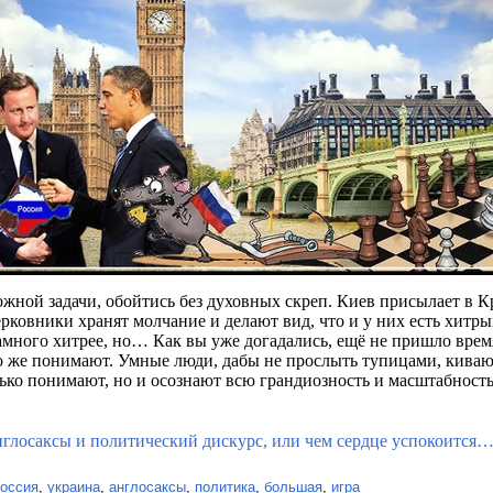
жной задачи, обойтись без духовных скреп. Киев присылает в К
ерковники хранят молчание и делают вид, что и у них есть хитр
амного хитрее, но… Как вы уже догадались, ещё не пришло врем
но же понимают. Умные люди, дабы не прослыть тупицами, киваю
лько понимают, но и осознают всю грандиозность и масштабност
глосаксы и политический дискурс, или чем сердце успокоится
оссия
,
украина
,
англосаксы
,
политика
,
большая
,
игра