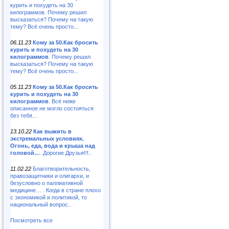
курить и похудеть на 30
килограммов. Почему решил
высказаться? Почему на такую
тему? Всё очень просто...
06.11.23
Кому за 50.Как бросить
курить и похудеть на 30
килограммов
. Почему решил
высказаться? Почему на такую
тему? Всё очень просто...
05.11.23
Кому за 50.Как бросить
курить и похудеть на 30
килограммов
. Всё ниже
описанное не могло состояться
без тебя...
13.10.22
Как выжить в
экстремальных условиях.
Огонь, еда, вода и крыша над
головой…
. Дорогие Друзья!!!..
11.02.22
Благотворительность,
правозащитники и олигархи, и
безусловно о паллиативной
медицине… . Когда в стране плохо
с экономикой и политикой, то
национальный вопрос..
Посмотреть все