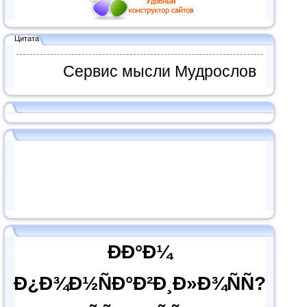
Цитата
Сервис мысли Мудрослов
ÐÐ°Ð¼
Ð¿Ð¾Ð½ÑÐ°Ð²Ð¸Ð»Ð¾ÑÑ?