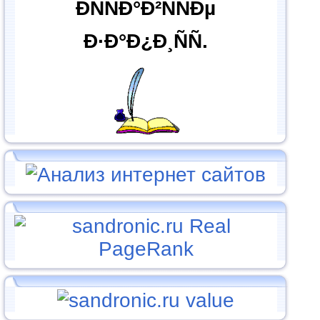
ÐÑÑÐ°Ð²ÑÑÐµ
Ð·Ð°Ð¿Ð¸ÑÑ.