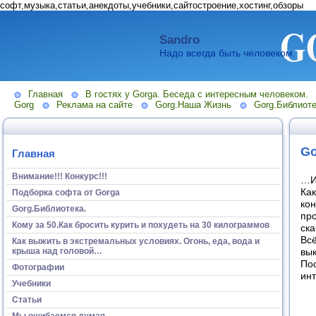
софт,музыка,статьи,анекдоты,учебники,сайтостроение,хостинг,обзоры
Sandro
Надо всегда быть человеком.
Главная
В гостях у Gorga. Беседа с интересным человеком.
Gorg
Реклама на сайте
Gorg.Наша Жизнь
Gorg.Библиоте
Go
Главная
Внимание!!! Конкурс!!!
…И
Как
Подборка софта от Gorga
кон
Gorg.Библиотека.
про
Кому за 50.Как бросить курить и похудеть на 30 килограммов
ска
Всё
Как выжить в экстремальных условиях. Огонь, еда, вода и
крыша над головой…
вы
По
Фотографии
ин
Учебники
Статьи
Мы ошибаемся думая...