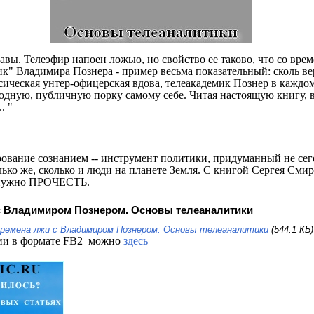
равы. Телеэфир напоен ложью, но свойство ее таково, что со вре
" Владимира Познера - пример весьма показательный: сколь вер
ссическая унтер-офицерская вдова, телеакадемик Познер в кажд
одную, публичную порку самому себе. Читая настоящую книгу, в
. "
вание сознанием -- инструмент политики, придуманный не сегод
лько же, сколько и люди на планете Земля. С книгой Сергея Сми
её нужно ПРОЧЕСТЬ.
 с Владимиром Познером. Основы телеаналитики
 Времена лжи с Владимиром Познером. Основы телеаналитики
(544.1 КБ)
ии в формате
FB
2 можно
здесь