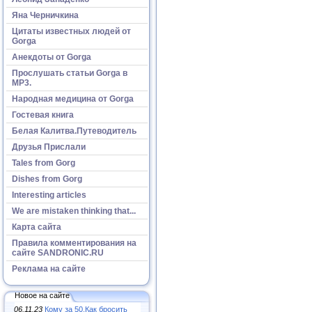
Яна Черничкина
Цитаты известных людей от
Gorga
Анекдоты от Gorga
Прослушать статьи Gorga в
МР3.
Народная медицина от Gorga
Гостевая книга
Белая Калитва.Путеводитель
Друзья Прислали
Tales from Gorg
Dishes from Gorg
Interesting articles
We are mistaken thinking that...
Карта сайта
Правила комментирования на
сайте SANDRONIC.RU
Реклама на сайте
Новое на сайте
06.11.23
Кому за 50.Как бросить