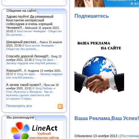
Общение на сайте
Подпишитесь
Здравствуйте! Да,уважаемый
Константин интересный
собеседник и очень хороший
Человек!!!..
Aleksandr 11 апреля 2023,
10:02 //
Константин Чекмарёв - Общество
без религии...
Шикарный рассказ...
Раиса 10 апреля
2023, 23:56 //
Константин Чекмарёв -
Общество без религии...
Спасибо дорогой Леонид!!!..
Gorg 13
ноября 2021, 23:36 //
Gorg.Не факт... -
Заговор пидоров или голубой реванш…
Хорошо!!!..
Л. Андреев 13 ноября 2021,
23:17 //
Gorg.Не факт... - Заговор пидоров
или голубой реванш…
А зачем такой нужен?..
Пупсчик 19
ноября 2020, 13:01 //
Gorg.Любовь и
Секс.Мужчина и Женщина - Как из
мужчины сделать импотента или
осторожно Стервы.
Посмотреть все
Мы рекомендуем
Ваша Реклама,Ваш Успех!
Обновлено 13 ноября 2013
[Постоянна