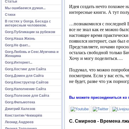
Статьи
Идея создать нечто похожее на
Мы ошибаемся думая...
интересные книги. А тут пол
Стихи
В гостях у Gorga. Беседа с
…познакомился с последней В
интересным человеком.
все не знал как ее можно был
Gorg.Публикации за рубежом
настоящее время практически 
Gorg.Наша Жизнь
появился интернет, сын был е
Gorg.Не факт...
Представляете, ночами проси
Gorg.Любовь и Секс.Мужчина и
осталась свободной только Би
Женщина
Хочу и могу поделиться….
Gorg.Интернет...
Gorg.Хостинг для Сайта
Подумал, что можно попробоват
посмотрим. Если у вас есть, 
Gorg.Домен для Сайта
не будет, разве что уж порно
Gorg.Конструктор Сайтов
Gorg.Наполнение Сайта
Gorg.Полезное для Сайта
Вы можете присоединиться ко 
Gorg.Фильмотека
Дмитрий Халезов
Константин Чекмарёв
С. Смирнов - Времена л
Леонид Андреев
Леонид Западенко