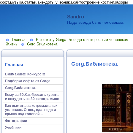
софт,музыка,статьи,анекдоты,учебники,сайтостроение,хостинг,обзоры
Sandro
Надо всегда быть человеком.
Главная
В гостях у Gorga. Беседа с интересным человеком.
Жизнь
Gorg.Библиотека.
Gorg.Библиотека.
Главная
Внимание!!! Конкурс!!!
Подборка софта от Gorga
Gorg.Библиотека.
Кому за 50.Как бросить курить
и похудеть на 30 килограммов
Как выжить в экстремальных
условиях. Огонь, еда, вода и
крыша над головой…
Фотографии
Учебники