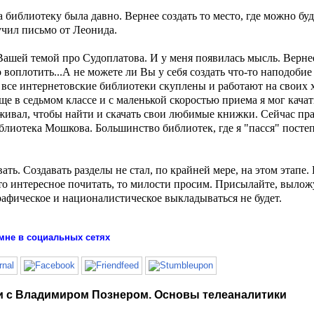
 библиотеку была давно. Вернее создать то место, где можно буд
учил письмо от Леонида.
ашей темой про Судоплатова. И у меня появилась мысль. Вернее
о воплотить...А не можете ли Вы у себя создать что-то наподоби
все интернетовские библиотеки скуплены и работают на своих х
ще в седьмом классе и с маленькой скоростью приема я мог качат
живал, чтобы найти и скачать свои любимые книжки. Сейчас пра
блиотека Мошкова. Большинство библиотек, где я "пасся" посте
ь. Создавать разделы не стал, по крайней мере, на этом этапе. 
что интересное почитать, то милости просим. Присылайте, вылож
графическое и националистическое выкладываться не будет.
мне в социальных сетях
жи с Владимиром Познером. Основы телеаналитики