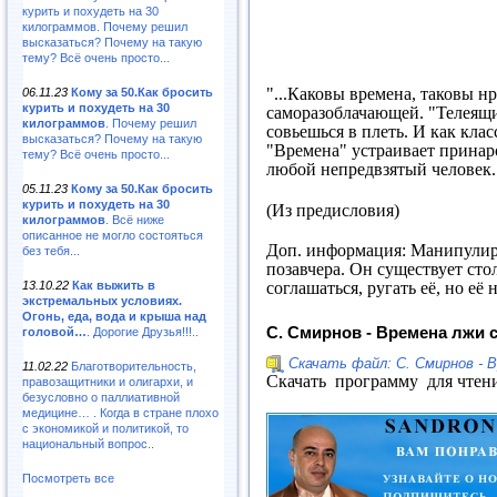
курить и похудеть на 30
килограммов. Почему решил
высказаться? Почему на такую
тему? Всё очень просто...
"...Каковы времена, таковы н
06.11.23
Кому за 50.Как бросить
курить и похудеть на 30
саморазоблачающей. "Телеящик
килограммов
. Почему решил
совьешься в плеть. И как кла
высказаться? Почему на такую
"Времена" устраивает принар
тему? Всё очень просто...
любой непредвзятый человек..
05.11.23
Кому за 50.Как бросить
курить и похудеть на 30
(Из предисловия)
килограммов
. Всё ниже
описанное не могло состояться
Доп. информация: Манипулиро
без тебя...
позавчера. Он существует сто
13.10.22
Как выжить в
соглашаться, ругать её, но 
экстремальных условиях.
Огонь, еда, вода и крыша над
С. Смирнов - Времена лжи
головой…
. Дорогие Друзья!!!..
Скачать файл: С. Смирнов -
11.02.22
Благотворительность,
Скачать программу для чтен
правозащитники и олигархи, и
безусловно о паллиативной
медицине… . Когда в стране плохо
с экономикой и политикой, то
национальный вопрос..
Посмотреть все