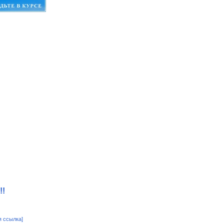
!!
я ссылка]