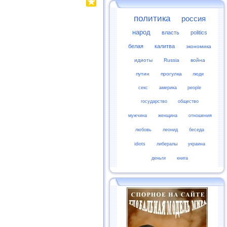
политика
россия
народ
власть
politics
белая
калитва
экономика
идиоты
Russia
война
путин
прогулка
люди
секс
америка
people
государство
общество
мужчина
женщина
отношения
любовь
леонид
беседа
idiots
либералы
украина
деньги
книга