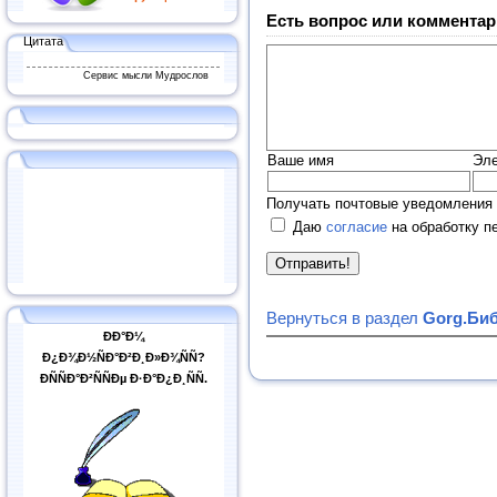
Есть вопрос или комментар
Цитата
Сервис мысли Мудрослов
Ваше имя
Эле
Получать почтовые уведомления 
Даю
согласие
на обработку п
Вернуться в раздел
Gorg.Биб
ÐÐ°Ð¼
Ð¿Ð¾Ð½ÑÐ°Ð²Ð¸Ð»Ð¾ÑÑ?
ÐÑÑÐ°Ð²ÑÑÐµ Ð·Ð°Ð¿Ð¸ÑÑ.