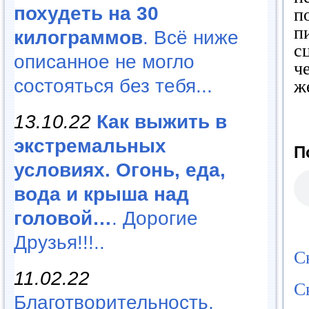
похудеть на 30
п
п
килограммов
. Всё ниже
с
описанное не могло
ч
состояться без тебя...
ж
13.10.22
Как выжить в
экстремальных
П
условиях. Огонь, еда,
вода и крыша над
головой…
. Дорогие
Друзья!!!..
С
11.02.22
С
Благотворительность,