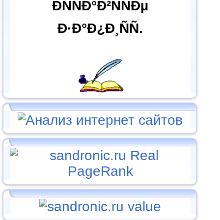
ÐÑÑÐ°Ð²ÑÑÐµ
Ð·Ð°Ð¿Ð¸ÑÑ.