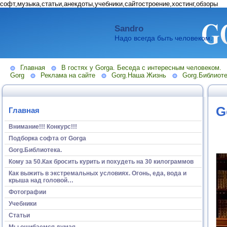
софт,музыка,статьи,анекдоты,учебники,сайтостроение,хостинг,обзоры
Sandro
Надо всегда быть человеком.
Главная
В гостях у Gorga. Беседа с интересным человеком.
Gorg
Реклама на сайте
Gorg.Наша Жизнь
Gorg.Библиоте
G
Главная
Внимание!!! Конкурс!!!
Подборка софта от Gorga
Gorg.Библиотека.
Кому за 50.Как бросить курить и похудеть на 30 килограммов
Как выжить в экстремальных условиях. Огонь, еда, вода и
крыша над головой…
Фотографии
Учебники
Статьи
Мы ошибаемся думая...