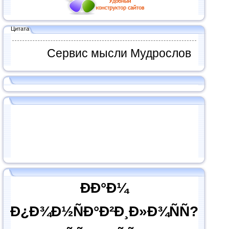
Цитата
Сервис мысли Мудрослов
ÐÐ°Ð¼
Ð¿Ð¾Ð½ÑÐ°Ð²Ð¸Ð»Ð¾ÑÑ?