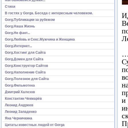
Стихи
В гостях у Gorga. Беседа с интересным человеком.
И
Gorg.Публикации за рубежом
В
Gorg.Наша Жизнь
п
Gorg.Не факт...
Л
Gorg.Любовь и Секс.Мужчина и Женщина
Gorg.Интернет...
…
Gorg.Хостинг для Сайта
Gorg.Домен для Сайта
С
Gorg.Конструктор Сайтов
п
Gorg.Наполнение Сайта
в
Gorg.Полезное для Сайта
н
Gorg.Фильмотека
п
Дмитрий Халезов
и
Константин Чекмарёв
Леонид Андреев
и
Леонид Западенко
с
Яна Черничкина
П
Цитаты известных людей от Gorga