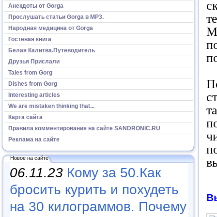
с
Анекдоты от Gorga
т
Прослушать статьи Gorga в МР3.
Народная медицина от Gorga
М
Гостевая книга
п
Белая Калитва.Путеводитель
п
Друзья Прислали
Tales from Gorg
П
Dishes from Gorg
с
Interesting articles
We are mistaken thinking that...
т
Карта сайта
п
Правила комментирования на сайте SANDRONIC.RU
ч
Реклама на сайте
п
Новое на сайте
в
06.11.23
Кому за 50.Как
бросить курить и похудеть
В
на 30 килограммов. Почему