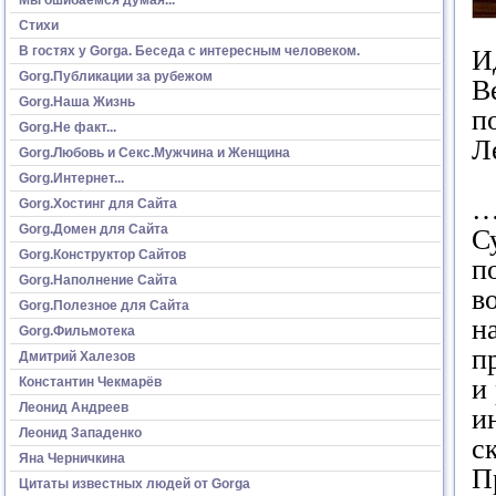
Стихи
В гостях у Gorga. Беседа с интересным человеком.
И
Gorg.Публикации за рубежом
В
Gorg.Наша Жизнь
п
Gorg.Не факт...
Л
Gorg.Любовь и Секс.Мужчина и Женщина
Gorg.Интернет...
…
Gorg.Хостинг для Сайта
Gorg.Домен для Сайта
С
Gorg.Конструктор Сайтов
п
Gorg.Наполнение Сайта
в
Gorg.Полезное для Сайта
н
Gorg.Фильмотека
п
Дмитрий Халезов
и
Константин Чекмарёв
Леонид Андреев
и
Леонид Западенко
с
Яна Черничкина
П
Цитаты известных людей от Gorga