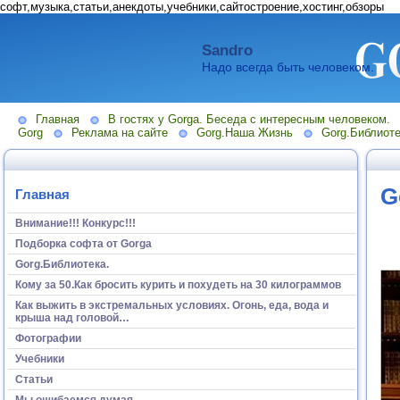
софт,музыка,статьи,анекдоты,учебники,сайтостроение,хостинг,обзоры
Sandro
Надо всегда быть человеком.
Главная
В гостях у Gorga. Беседа с интересным человеком.
Gorg
Реклама на сайте
Gorg.Наша Жизнь
Gorg.Библиоте
G
Главная
Внимание!!! Конкурс!!!
Подборка софта от Gorga
Gorg.Библиотека.
Кому за 50.Как бросить курить и похудеть на 30 килограммов
Как выжить в экстремальных условиях. Огонь, еда, вода и
крыша над головой…
Фотографии
Учебники
Статьи
Мы ошибаемся думая...