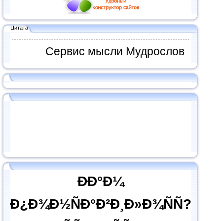
Цитата
Сервис мысли Мудрослов
ÐÐ°Ð¼
Ð¿Ð¾Ð½ÑÐ°Ð²Ð¸Ð»Ð¾ÑÑ?