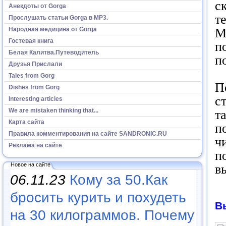
с
Анекдоты от Gorga
т
Прослушать статьи Gorga в МР3.
Народная медицина от Gorga
М
Гостевая книга
п
Белая Калитва.Путеводитель
п
Друзья Прислали
Tales from Gorg
П
Dishes from Gorg
с
Interesting articles
We are mistaken thinking that...
т
Карта сайта
п
Правила комментирования на сайте SANDRONIC.RU
ч
Реклама на сайте
п
Новое на сайте
в
06.11.23
Кому за 50.Как
бросить курить и похудеть
В
на 30 килограммов. Почему