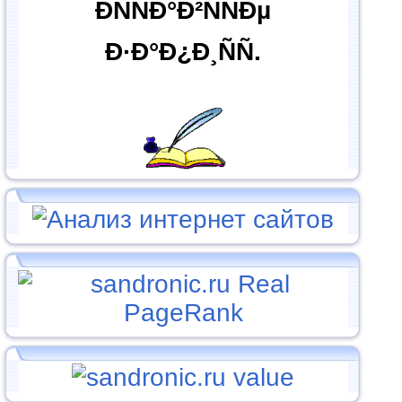
ÐÑÑÐ°Ð²ÑÑÐµ
Ð·Ð°Ð¿Ð¸ÑÑ.