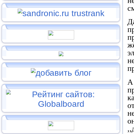
н
с
Д
п
п
ж
э
н
п
А
п
к
о
н
о
,