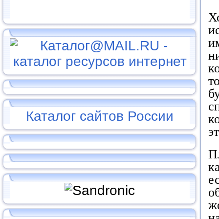
Х
и
и
н
к
т
б
с
Каталог сайтов России
к
э
П
к
е
о
ж
н