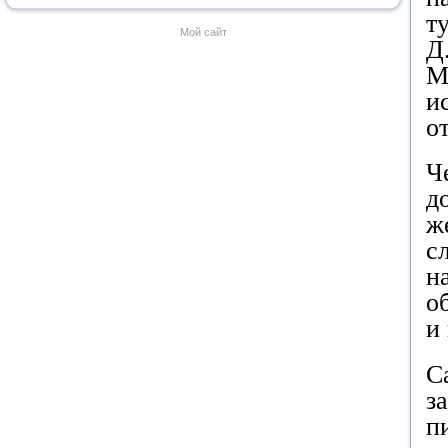
т
Мой сайт
Д
М
и
о
Ч
д
ж
с
н
о
и
С
з
п