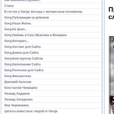
Стихи
П
В гостях у Gorga. Беседа с интересным человеком.
с
Gorg.Публикации за рубежом
Gorg.Наша Жизнь
Gorg.Не факт...
Gorg.Любовь и Секс.Мужчина и Женщина
Gorg.Интернет...
Gorg.Хостинг для Сайта
Gorg.Домен для Сайта
Gorg.Конструктор Сайтов
Gorg.Наполнение Сайта
Gorg.Полезное для Сайта
Gorg.Фильмотека
Дмитрий Халезов
Константин Чекмарёв
Леонид Андреев
Леонид Западенко
Яна Черничкина
Цитаты известных людей от Gorga