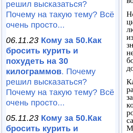
в
решил высказаться?
Почему на такую тему? Всё
Н
ц
очень просто...
л
и
06.11.23
Кому за 50.Как
з
бросить курить и
н
б
похудеть на 30
д
килограммов
. Почему
решил высказаться?
К
р
Почему на такую тему? Всё
з
очень просто...
к
р
05.11.23
Кому за 50.Как
с
М
бросить курить и