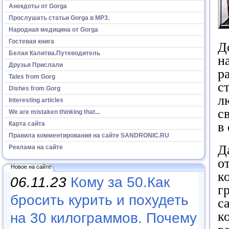
Анекдоты от Gorga
Прослушать статьи Gorga в МР3.
Народная медицина от Gorga
Гостевая книга
Д
Белая Калитва.Путеводитель
н
Друзья Прислали
р
Tales from Gorg
с
Dishes from Gorg
л
Interesting articles
с
We are mistaken thinking that...
в
Карта сайта
Правила комментирования на сайте SANDRONIC.RU
Д
Реклама на сайте
о
Новое на сайте
к
06.11.23
Кому за 50.Как
г
бросить курить и похудеть
с
к
на 30 килограммов. Почему