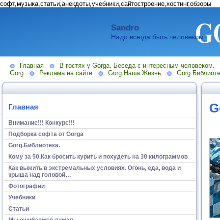
софт,музыка,статьи,анекдоты,учебники,сайтостроение,хостинг,обзоры
Sandro
Надо всегда быть человеком.
Главная
В гостях у Gorga. Беседа с интересным человеком.
Gorg
Реклама на сайте
Gorg.Наша Жизнь
Gorg.Библиоте
G
Главная
Внимание!!! Конкурс!!!
Подборка софта от Gorga
Gorg.Библиотека.
Кому за 50.Как бросить курить и похудеть на 30 килограммов
Как выжить в экстремальных условиях. Огонь, еда, вода и
крыша над головой…
Фотографии
Учебники
Статьи
Мы ошибаемся думая...