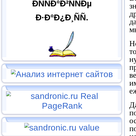
ÐÑÑÐ°Ð²ÑÑÐµ
з
д
Ð·Ð°Ð¿Ð¸ÑÑ.
д
м
Н
т
н
п
в
и
е
Д
п
о
п