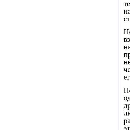
т
н
с
Н
в
н
п
н
ч
е
П
о
д
л
р
э