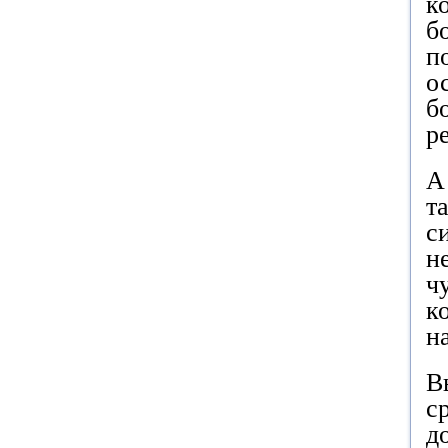
к
б
п
о
б
р
А
т
с
н
ч
к
н
В
с
д