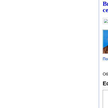
В
с
По
Об
Е