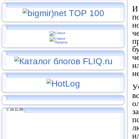
И
п
н
ч
п
б
ч
и
н
У
в
о
з
С 29.11.09
п
л
и