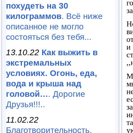
г
похудеть на 30
з
килограммов
. Всё ниже
Н
описанное не могло
в
состояться без тебя...
о
и
13.10.22
Как выжить в
с
экстремальных
,,
условиях. Огонь, еда,
М
вода и крыша над
м
н
головой…
. Дорогие
е
Друзья!!!..
з
и
11.02.22
т
Благотворительность,
у