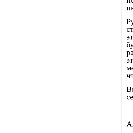
п
п
Р
с
э
б
р
э
м
ч
В
с
А