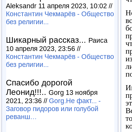
Aleksandr 11 апреля 2023, 10:02 //
Н
Константин Чекмарёв - Общество
в
без религии...
б
п
Шикарный рассказ...
Раиса
ч
10 апреля 2023, 23:56 //
п
Константин Чекмарёв - Общество
и
без религии...
л
п
Спасибо дорогой
И
Леонид!!!..
Gorg 13 ноября
п
2021, 23:36 //
Gorg.Не факт... -
э
Заговор пидоров или голубой
В
реванш…
т
к