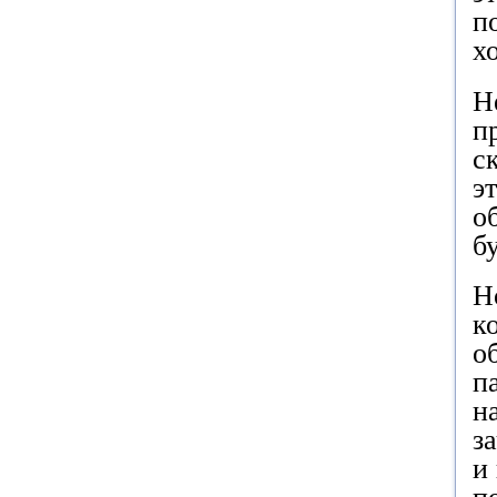
п
х
Н
п
с
э
о
б
Н
к
о
п
н
з
и