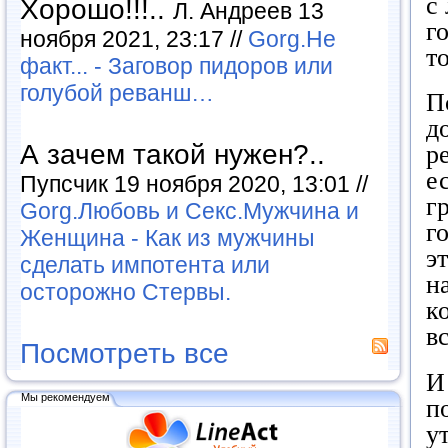
с
Хорошо!!!..
Л. Андреев 13
г
ноября 2021, 23:17 //
Gorg.Не
т
факт... - Заговор пидоров или
голубой реванш…
П
д
А зачем такой нужен?..
р
е
Пупсчик 19 ноября 2020, 13:01 //
г
Gorg.Любовь и Секс.Мужчина и
г
Женщина - Как из мужчины
э
сделать импотента или
н
осторожно Стервы.
к
в
Посмотреть все
И
Мы рекомендуем
п
у