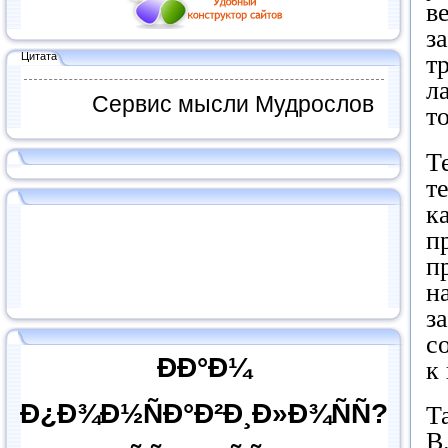
в
з
Цитата
т
л
Сервис мысли Мудрослов
т
Т
т
к
п
п
н
з
с
ÐÐ°Ð¼
к
Ð¿Ð¾Ð½ÑÐ°Ð²Ð¸Ð»Ð¾ÑÑ?
Т
В