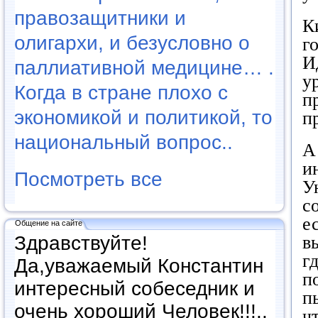
правозащитники и
К
олигархи, и безусловно о
г
И
паллиативной медицине… .
у
Когда в стране плохо с
п
экономикой и политикой, то
п
национальный вопрос..
А
и
Посмотреть все
У
с
е
Общение на сайте
Здравствуйте!
в
г
Да,уважаемый Константин
п
интересный собеседник и
п
очень хороший Человек!!!..
ч