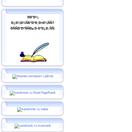
ÐÐ°Ð¼
Ð¿Ð¾Ð½ÑÐ°Ð²Ð¸Ð»Ð¾ÑÑ?
ÐÑÑÐ°Ð²ÑÑÐµ Ð·Ð°Ð¿Ð¸ÑÑ.