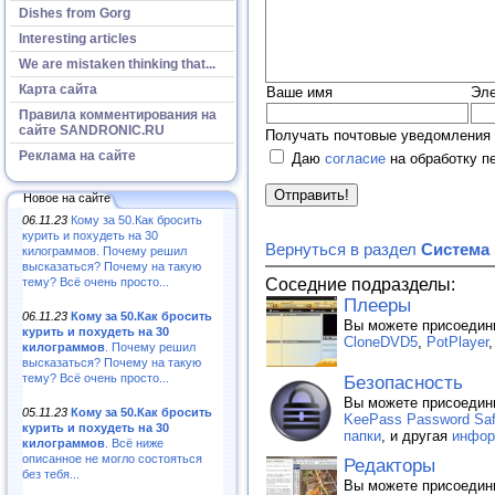
Dishes from Gorg
Interesting articles
We are mistaken thinking that...
Карта сайта
Ваше имя
Эле
Правила комментирования на
сайте SANDRONIC.RU
Получать почтовые уведомления 
Реклама на сайте
Даю
согласие
на обработку п
Новое на сайте
06.11.23
Кому за 50.Как бросить
курить и похудеть на 30
Вернуться в раздел
Система
килограммов. Почему решил
высказаться? Почему на такую
Соседние подразделы:
тему? Всё очень просто...
Плееры
06.11.23
Кому за 50.Как бросить
Вы можете присоедин
курить и похудеть на 30
CloneDVD5
,
PotPlayer
килограммов
. Почему решил
высказаться? Почему на такую
тему? Всё очень просто...
Безопасность
Вы можете присоедин
05.11.23
Кому за 50.Как бросить
KeePass Password Safe
курить и похудеть на 30
папки
, и другая
инфор
килограммов
. Всё ниже
описанное не могло состояться
Редакторы
без тебя...
Вы можете присоедин