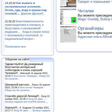
Говорит и показывает
13.10.22
Как выжить в
экстремальных условиях.
Огонь, еда, вода и крыша над
Читалки
головой…
. Дорогие Друзья!!!..
Вы можете присоедин
Magic Gooddy
,
Bullzip
11.02.22
Благотворительность,
правозащитники и олигархи, и
Органайзеры
безусловно о паллиативной
медицине… . Когда в стране плохо
Вы можете присоедин
с экономикой и политикой, то
Адресная книга.ABoo
национальный вопрос..
Посмотреть все
Общение на сайте
Здравствуйте! Да,уважаемый
Константин интересный
собеседник и очень хороший
Человек!!!..
Aleksandr 11 апреля 2023,
10:02 //
Константин Чекмарёв - Общество
без религии...
Шикарный рассказ...
Раиса 10 апреля
2023, 23:56 //
Константин Чекмарёв -
Общество без религии...
Спасибо дорогой Леонид!!!..
Gorg 13
ноября 2021, 23:36 //
Gorg.Не факт... -
Заговор пидоров или голубой реванш…
Хорошо!!!..
Л. Андреев 13 ноября 2021,
23:17 //
Gorg.Не факт... - Заговор пидоров