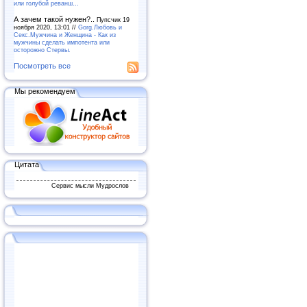
или голубой реванш…
А зачем такой нужен?..
Пупсчик 19
ноября 2020, 13:01 //
Gorg.Любовь и
Секс.Мужчина и Женщина - Как из
мужчины сделать импотента или
осторожно Стервы.
Посмотреть все
Мы рекомендуем
Цитата
Сервис мысли Мудрослов