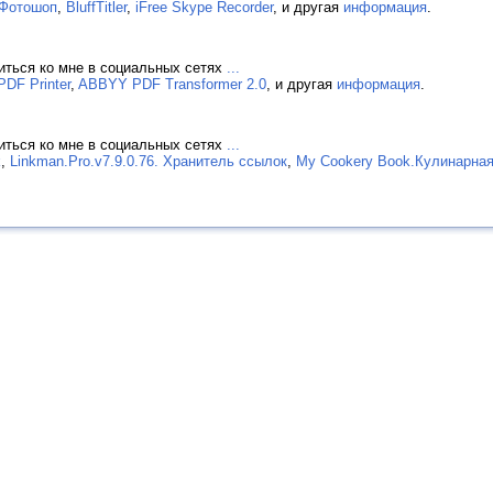
 Фотошоп
,
BluffTitler
,
iFree Skype Recorder
, и другая
информация
.
иться ко мне в социальных сетях
...
 PDF Printer
,
ABBYY PDF Transformer 2.0
, и другая
информация
.
иться ко мне в социальных сетях
...
k
,
Linkman.Pro.v7.9.0.76. Хранитель ссылок
,
My Cookery Book.Кулинарная