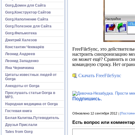
Gorg.Домен для Сайта
Gorg.Конструктор Сайтов
Gorg.Наполнение Сайта
Gorg.Полезное для Сайта
Gorg.Фильмотека
Дмитрий Халезов
Константин Чекмарёв
FreeFileSync, это действител
настроить синхронизацию меж
Леонид Андреев
он может ещё? Сравнить и си
Леонид Западенко
командную строку. Нет ограни
Яна Черничкина
Цитаты известных людей от
Скачать FreeFileSync
Gorga
Анекдоты от Gorga
Прослушать статьи Gorga в
МР3.
Подпишись.
Народная медицина от Gorga
Гостевая книга
Обновлено 12 сентября 2012
[Постоян
Белая Калитва.Путеводитель
Есть вопрос или комментар
Друзья Прислали
Tales from Gorg