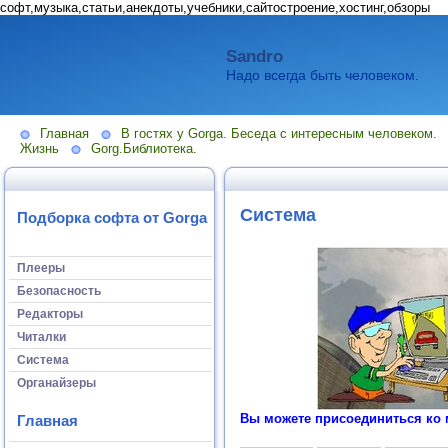
софт,музыка,статьи,анекдоты,учебники,сайтостроение,хостинг,обзоры
Sandro
Надо всегда быть человеком.
Главная
В гостях у Gorga. Беседа с интересным человеком.
Жизнь
Gorg.Библиотека.
Система
Подборка софта от Gorga
Плееры
Безопасность
Редакторы
Читалки
Система
Органайзеры
Вы можете присоединиться ко 
Главная