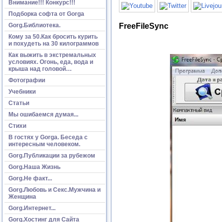
Внимание!!! Конкурс!!!
Подборка софта от Gorga
FreeFileSync
Gorg.Библиотека.
Кому за 50.Как бросить курить
и похудеть на 30 килограммов
Как выжить в экстремальных
условиях. Огонь, еда, вода и
крыша над головой…
Фотографии
Учебники
Статьи
Мы ошибаемся думая...
Стихи
В гостях у Gorga. Беседа с
интересным человеком.
Gorg.Публикации за рубежом
Gorg.Наша Жизнь
Gorg.Не факт...
Gorg.Любовь и Секс.Мужчина и
Женщина
Gorg.Интернет...
Gorg.Хостинг для Сайта