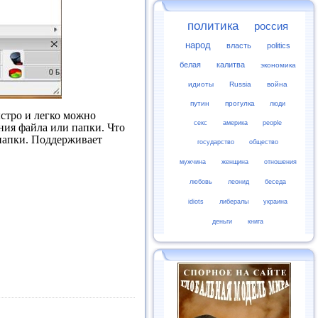
политика
россия
народ
власть
politics
белая
калитва
экономика
идиоты
Russia
война
путин
прогулка
люди
ыстро и легко можно
секс
америка
people
ния файла или папки. Что
папки. Поддерживает
государство
общество
мужчина
женщина
отношения
любовь
леонид
беседа
idiots
либералы
украина
деньги
книга