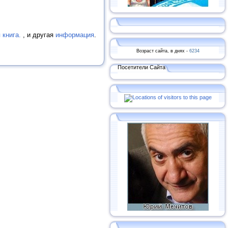
 книга.
, и другая
информация
.
Возраст сайта, в днях -
6234
Посетители Сайта