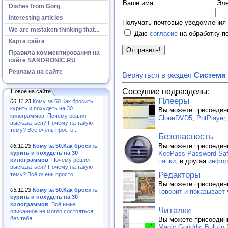
Ваше имя
Эле
Dishes from Gorg
Interesting articles
Получать почтовые уведомления 
We are mistaken thinking that...
Даю
согласие
на обработку п
Карта сайта
Правила комментирования на
сайте SANDRONIC.RU
Реклама на сайте
Вернуться в раздел
Система
Соседние подразделы:
Новое на сайте
Плееры
06.11.23
Кому за 50.Как бросить
курить и похудеть на 30
Вы можете присоедин
килограммов. Почему решил
CloneDVD5
,
PotPlayer
высказаться? Почему на такую
тему? Всё очень просто...
Безопасность
Вы можете присоедин
06.11.23
Кому за 50.Как бросить
курить и похудеть на 30
KeePass Password Safe
килограммов
. Почему решил
папки
, и другая
инфор
высказаться? Почему на такую
Редакторы
тему? Всё очень просто...
Вы можете присоедин
05.11.23
Кому за 50.Как бросить
Говорит и показывает
курить и похудеть на 30
килограммов
. Всё ниже
Читалки
описанное не могло состояться
без тебя...
Вы можете присоедин
Magic Gooddy
,
Bullzip