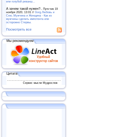
или голубой реванш…
А зачем такой нужен?..
Пупсчик 19
ноября 2020, 13:01 //
Gorg.Любовь и
Секс.Мужчина и Женщина - Как из
мужчины сделать импотента или
осторожно Стервы.
Посмотреть все
Мы рекомендуем
Цитата
Сервис мысли Мудрослов