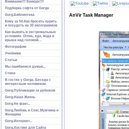
Внимание!!! Конкурс!!!
Подборка софта от Gorga
AnVir Task Manager
Gorg.Библиотека.
Кому за 50.Как бросить курить
и похудеть на 30 килограммов
Как выжить в экстремальных
условиях. Огонь, еда, вода и
крыша над головой…
Фотографии
Учебники
Статьи
Мы ошибаемся думая...
Стихи
В гостях у Gorga. Беседа с
интересным человеком.
Gorg.Публикации за рубежом
Gorg.Наша Жизнь
Gorg.Не факт...
Gorg.Любовь и Секс.Мужчина и
Женщина
Gorg.Интернет...
Gorg.Хостинг для Сайта