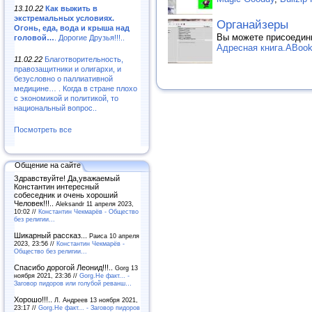
13.10.22
Как выжить в
экстремальных условиях.
Органайзеры
Огонь, еда, вода и крыша над
Вы можете присоедин
головой…
. Дорогие Друзья!!!..
Адресная книга.ABoo
11.02.22
Благотворительность,
правозащитники и олигархи, и
безусловно о паллиативной
медицине… . Когда в стране плохо
с экономикой и политикой, то
национальный вопрос..
Посмотреть все
Общение на сайте
Здравствуйте! Да,уважаемый
Константин интересный
собеседник и очень хороший
Человек!!!..
Aleksandr 11 апреля 2023,
10:02 //
Константин Чекмарёв - Общество
без религии...
Шикарный рассказ...
Раиса 10 апреля
2023, 23:56 //
Константин Чекмарёв -
Общество без религии...
Спасибо дорогой Леонид!!!..
Gorg 13
ноября 2021, 23:36 //
Gorg.Не факт... -
Заговор пидоров или голубой реванш…
Хорошо!!!..
Л. Андреев 13 ноября 2021,
23:17 //
Gorg.Не факт... - Заговор пидоров