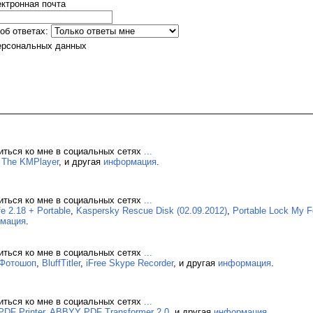
ктронная почта
об ответах:
ерсональных данных
иться ко мне в социальных сетях
...
,
The KMPlayer
, и другая
информация
.
иться ко мне в социальных сетях
...
 2.18 + Portable
,
Kaspersky Rescue Disk (02.09.2012)
,
Portable Lock My 
мация
.
иться ко мне в социальных сетях
...
 Фотошоп
,
BluffTitler
,
iFree Skype Recorder
, и другая
информация
.
иться ко мне в социальных сетях
...
 PDF Printer
,
ABBYY PDF Transformer 2.0
, и другая
информация
.