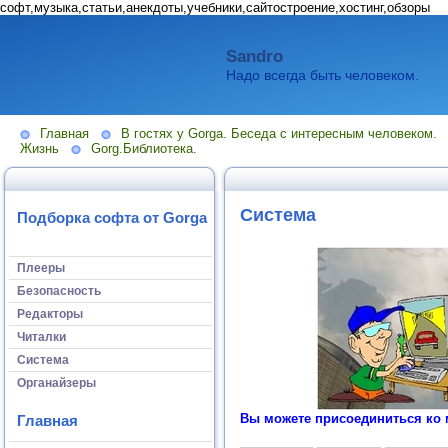
софт,музыка,статьи,анекдоты,учебники,сайтостроение,хостинг,обзоры
Sandro
Надо всегда быть человеком.
Главная
В гостях у Gorga. Беседа с интересным человеком.
Жизнь
Gorg.Библиотека.
Система
Подборка софта от Gorga
Плееры
Безопасность
Редакторы
Читалки
Система
Органайзеры
Вы можете присоединиться ко 
Главная