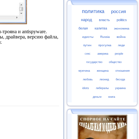
политика
россия
народ
власть
politics
белая
калитва
экономика
трояна и antispyware.
ы, драйвера, версию файла,
идиоты
Russia
война
.
путин
прогулка
люди
секс
америка
people
государство
общество
мужчина
женщина
отношения
любовь
леонид
беседа
idiots
либералы
украина
деньги
книга