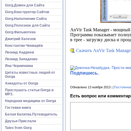
Gorg.Домен для Сайта
Gorg.Конструктор Сайтов
Gorg.Наполнение Сайта
Gorg.Полезное для Сайта
AnVir Task Manager
- мощный 
Gorg.Фильмотека
Программа показывает полную 
Дмитрий Халезов
в трее - загрузку диска и пр
Константин Чекмарёв
Скачать AnVir Task Manage
Леонид Андреев
Леонид Западенко
Яна Черничкина
Подпишись.
Цитаты известных людей от
Gorga
Анекдоты от Gorga
Обновлено 13 ноября 2013
[Постоянна
Прослушать статьи Gorga в
МР3.
Есть вопрос или комментар
Народная медицина от Gorga
Гостевая книга
Белая Калитва.Путеводитель
Друзья Прислали
Tales from Gorg