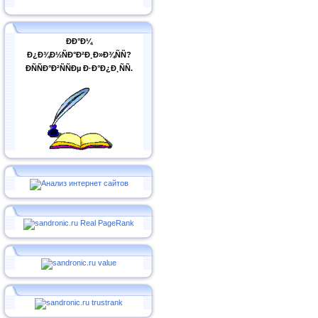
ÐÐ°Ð¼
Ð¿Ð¾Ð½ÑÐ°Ð²Ð¸Ð»Ð¾ÑÑ?
ÐÑÑÐ°Ð²ÑÑÐµ Ð·Ð°Ð¿Ð¸ÑÑ.