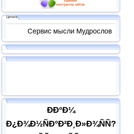
Цитата
Сервис мысли Мудрослов
ÐÐ°Ð¼
Ð¿Ð¾Ð½ÑÐ°Ð²Ð¸Ð»Ð¾ÑÑ?