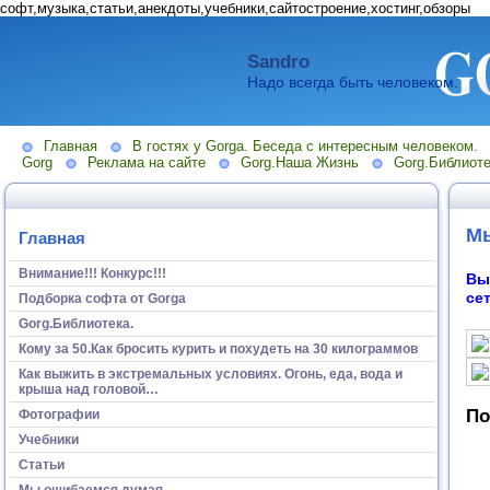
софт,музыка,статьи,анекдоты,учебники,сайтостроение,хостинг,обзоры
Sandro
Надо всегда быть человеком.
Главная
В гостях у Gorga. Беседа с интересным человеком.
Gorg
Реклама на сайте
Gorg.Наша Жизнь
Gorg.Библиоте
Мы
Главная
Внимание!!! Конкурс!!!
Вы
се
Подборка софта от Gorga
Gorg.Библиотека.
Кому за 50.Как бросить курить и похудеть на 30 килограммов
Как выжить в экстремальных условиях. Огонь, еда, вода и
крыша над головой…
По
Фотографии
Учебники
Статьи
Мы ошибаемся думая...