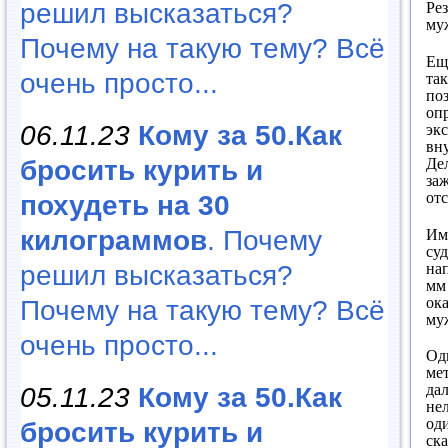
решил высказаться?
Рез
му
Почему на такую тему? Всё
Ещ
очень просто...
та
по
опр
06.11.23
Кому за 50.Как
эк
вн
Дел
бросить курить и
за
от
похудеть на 30
Им
килограммов
. Почему
су
на
решил высказаться?
мм
ок
Почему на такую тему? Всё
му
очень просто...
Од
ме
дал
05.11.23
Кому за 50.Как
не
од
бросить курить и
ск