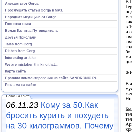
В 
Анекдоты от Gorga
Гер
Прослушать статьи Gorga в МР3.
по
ме
Народная медицина от Gorga
ка
Гостевая книга
в 
Белая Калитва.Путеводитель
и 
кв
Друзья Прислали
ква
Tales from Gorg
го
Dishes from Gorg
бо
ми
Interesting articles
циф
We are mistaken thinking that...
Карта сайта
Ж
Правила комментирования на сайте SANDRONIC.RU
В ж
Реклама на сайте
му
же
Новое на сайте
Но
06.11.23
Кому за 50.Как
Бы
бросить курить и похудеть
тел
тел
на 30 килограммов. Почему
Ар
кри