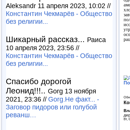
Aleksandr 11 апреля 2023, 10:02 //
ам
хло
Константин Чекмарёв - Общество
зав
по
без религии...
ис
утр
ос
Шикарный рассказ...
Раиса
рац
10 апреля 2023, 23:56 //
Константин Чекмарёв - Общество
без религии...
Спасибо дорогой
По
Леонид!!!..
Gorg 13 ноября
Обн
2021, 23:36 //
Gorg.Не факт... -
Ко
Заговор пидоров или голубой
Вл
реванш…
дер
Вт, 