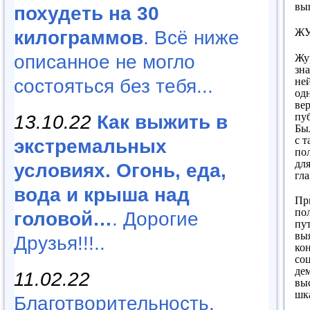
вы
похудеть на 30
Ж
килограммов
. Всё ниже
Жу
описанное не могло
зна
не
состояться без тебя...
од
ве
пу
13.10.22
Как выжить в
Бы
с т
экстремальных
по
дл
условиях. Огонь, еда,
гл
вода и крыша над
При
по
головой…
. Дорогие
пут
выя
Друзья!!!..
ко
соц
де
11.02.22
вы
шка
Благотворительность,