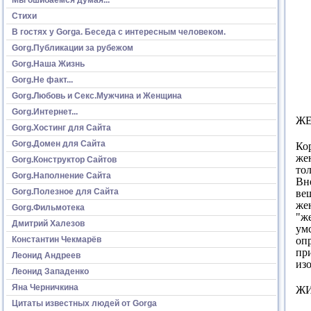
Стихи
В гостях у Gorga. Беседа с интересным человеком.
Gorg.Публикации за рубежом
Gorg.Наша Жизнь
Gorg.Не факт...
Gorg.Любовь и Секс.Мужчина и Женщина
Gorg.Интернет...
Ж
Gorg.Хостинг для Сайта
Gorg.Домен для Сайта
Ко
же
Gorg.Конструктор Сайтов
тол
Gorg.Наполнение Сайта
Вне
Gorg.Полезное для Сайта
ве
же
Gorg.Фильмотека
"ж
Дмитрий Халезов
ум
оп
Константин Чекмарёв
пр
Леонид Андреев
из
Леонид Западенко
Яна Черничкина
Ж
Цитаты известных людей от Gorga