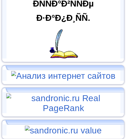
ÐÑÑÐ°Ð²ÑÑÐµ
Ð·Ð°Ð¿Ð¸ÑÑ.