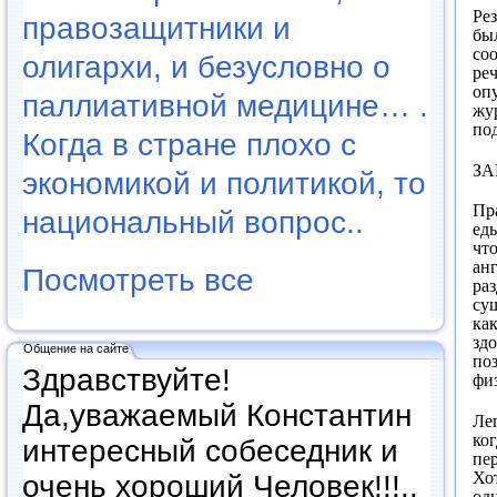
Рез
правозащитники и
бы
со
олигархи, и безусловно о
ре
оп
паллиативной медицине… .
жу
по
Когда в стране плохо с
ЗА
экономикой и политикой, то
Пра
национальный вопрос..
ед
что
ан
Посмотреть все
ра
су
ка
здо
Общение на сайте
по
Здравствуйте!
фи
Да,уважаемый Константин
Лег
ко
интересный собеседник и
пе
Хот
очень хороший Человек!!!..
од