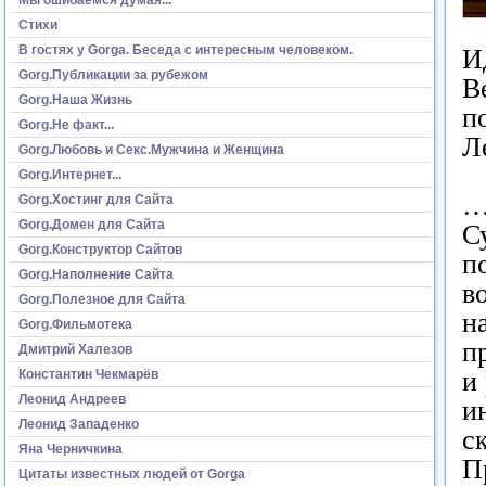
Стихи
В гостях у Gorga. Беседа с интересным человеком.
И
Gorg.Публикации за рубежом
В
Gorg.Наша Жизнь
п
Gorg.Не факт...
Л
Gorg.Любовь и Секс.Мужчина и Женщина
Gorg.Интернет...
…
Gorg.Хостинг для Сайта
Gorg.Домен для Сайта
С
Gorg.Конструктор Сайтов
п
Gorg.Наполнение Сайта
в
Gorg.Полезное для Сайта
н
Gorg.Фильмотека
п
Дмитрий Халезов
и
Константин Чекмарёв
Леонид Андреев
и
Леонид Западенко
с
Яна Черничкина
П
Цитаты известных людей от Gorga