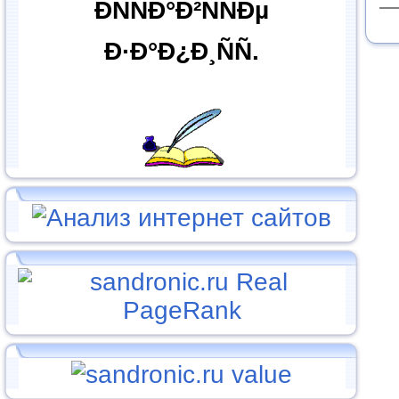
ÐÑÑÐ°Ð²ÑÑÐµ
Ð·Ð°Ð¿Ð¸ÑÑ.