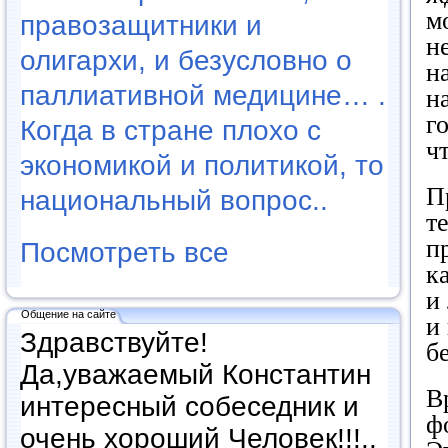
м
правозащитники и
н
олигархи, и безусловно о
н
паллиативной медицине… .
н
г
Когда в стране плохо с
чт
экономикой и политикой, то
П
национальный вопрос..
т
п
Посмотреть все
к
и
Общение на сайте
и
Здравствуйте!
б
Да,уважаемый Константин
В
интересный собеседник и
ф
очень хороший Человек!!!..