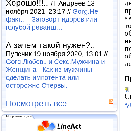
Хорошо!!!..
д
Л. Андреев 13
п
ноября 2021, 23:17 //
Gorg.Не
а
факт... - Заговор пидоров или
т
голубой реванш…
о
н
А зачем такой нужен?..
п
Пупсчик 19 ноября 2020, 13:01 //
о
Gorg.Любовь и Секс.Мужчина и
л
Женщина - Как из мужчины
сделать импотента или
П
осторожно Стервы.
С
Посмотреть все
з
Мы рекомендуем