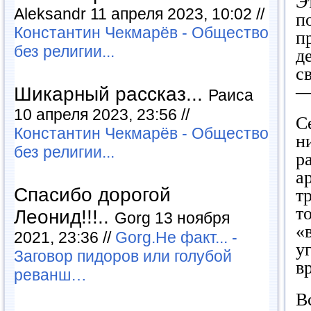
Э
Aleksandr 11 апреля 2023, 10:02 //
п
Константин Чекмарёв - Общество
п
без религии...
д
с
—
Шикарный рассказ...
Раиса
10 апреля 2023, 23:56 //
С
Константин Чекмарёв - Общество
н
без религии...
р
а
Спасибо дорогой
т
т
Леонид!!!..
Gorg 13 ноября
«
2021, 23:36 //
Gorg.Не факт... -
у
Заговор пидоров или голубой
в
реванш…
В