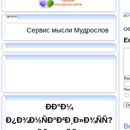
Цитата
Об
Сервис мысли Мудрослов
Е
Ва
Пол
ÐÐ°Ð¼
Ð¿Ð¾Ð½ÑÐ°Ð²Ð¸Ð»Ð¾ÑÑ?
В