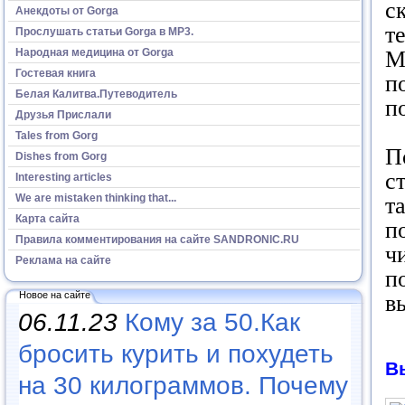
с
Анекдоты от Gorga
т
Прослушать статьи Gorga в МР3.
Народная медицина от Gorga
М
Гостевая книга
п
Белая Калитва.Путеводитель
п
Друзья Прислали
Tales from Gorg
П
Dishes from Gorg
с
Interesting articles
We are mistaken thinking that...
т
Карта сайта
п
Правила комментирования на сайте SANDRONIC.RU
ч
Реклама на сайте
п
Новое на сайте
в
06.11.23
Кому за 50.Как
бросить курить и похудеть
В
на 30 килограммов. Почему