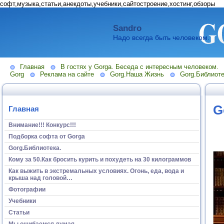
софт,музыка,статьи,анекдоты,учебники,сайтостроение,хостинг,обзоры
Sandro
Надо всегда быть человеком.
Главная
В гостях у Gorga. Беседа с интересным человеком.
Gorg
Реклама на сайте
Gorg.Наша Жизнь
Gorg.Библиоте
G
Главная
Внимание!!! Конкурс!!!
Подборка софта от Gorga
Gorg.Библиотека.
Кому за 50.Как бросить курить и похудеть на 30 килограммов
Как выжить в экстремальных условиях. Огонь, еда, вода и
крыша над головой…
Фотографии
Учебники
Статьи
Мы ошибаемся думая...