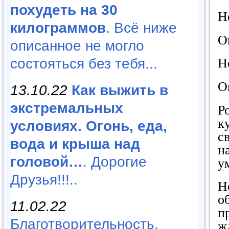
похудеть на 30
Н
килограммов
. Всё ниже
О
описанное не могло
состояться без тебя...
Н
О
13.10.22
Как выжить в
экстремальных
Р
к
условиях. Огонь, еда,
с
вода и крыша над
н
головой…
. Дорогие
у
Друзья!!!..
Н
о
11.02.22
п
Благотворительность,
ж