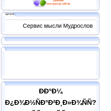
Цитата
Сервис мысли Мудрослов
ÐÐ°Ð¼
Ð¿Ð¾Ð½ÑÐ°Ð²Ð¸Ð»Ð¾ÑÑ?