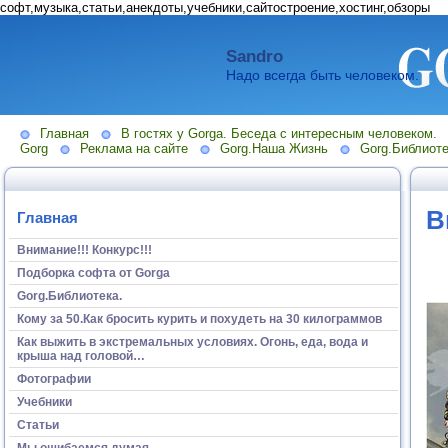
софт,музыка,статьи,анекдоты,учебники,сайтостроение,хостинг,обзоры
Sandro
Надо всегда быть человеком.
Главная
В гостях у Gorga. Беседа с интересным человеком.
Gorg
Реклама на сайте
Gorg.Наша Жизнь
Gorg.Библиоте
В
Главная
Внимание!!! Конкурс!!!
Подборка софта от Gorga
Gorg.Библиотека.
Кому за 50.Как бросить курить и похудеть на 30 килограммов
Как выжить в экстремальных условиях. Огонь, еда, вода и
крыша над головой…
Фотографии
Учебники
Статьи
Мы ошибаемся думая...