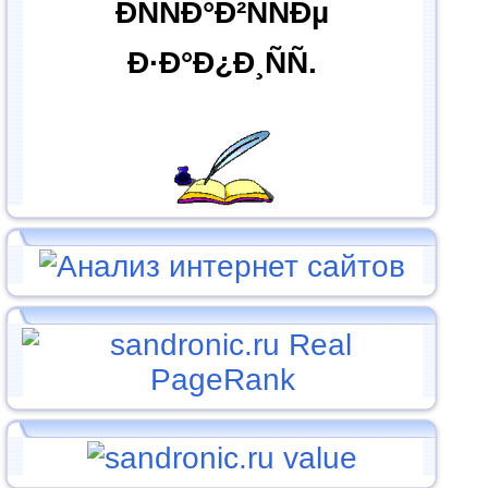
ÐÑÑÐ°Ð²ÑÑÐµ
Ð·Ð°Ð¿Ð¸ÑÑ.