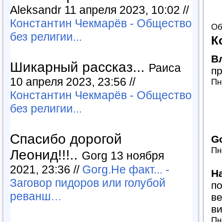
Aleksandr 11 апреля 2023, 10:02 //
Константин Чекмарёв - Общество
Об
без религии...
К
В
Шикарный рассказ...
Раиса
пр
10 апреля 2023, 23:56 //
Пн
Константин Чекмарёв - Общество
без религии...
Спасибо дорогой
G
Пн
Леонид!!!..
Gorg 13 ноября
2021, 23:36 //
Gorg.Не факт... -
Н
Заговор пидоров или голубой
п
реванш…
ве
ви
Пн