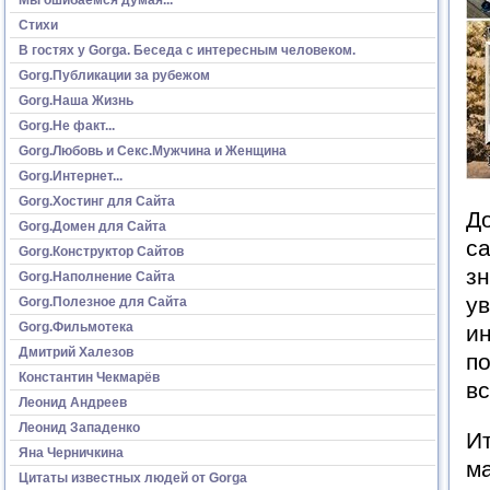
Стихи
В гостях у Gorga. Беседа с интересным человеком.
Gorg.Публикации за рубежом
Gorg.Наша Жизнь
Gorg.Не факт...
Gorg.Любовь и Секс.Мужчина и Женщина
Gorg.Интернет...
Gorg.Хостинг для Сайта
Д
Gorg.Домен для Сайта
са
Gorg.Конструктор Сайтов
зн
Gorg.Наполнение Сайта
ув
Gorg.Полезное для Сайта
Gorg.Фильмотека
и
Дмитрий Халезов
по
Константин Чекмарёв
вс
Леонид Андреев
Леонид Западенко
Ит
Яна Черничкина
м
Цитаты известных людей от Gorga