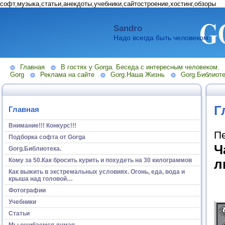
софт,музыка,статьи,анекдоты,учебники,сайтостроение,хостинг,обзоры
Sandro
Надо всегда быть человеком.
Главная
В гостях у Gorga. Беседа с интересным человеком.
Gorg
Реклама на сайте
Gorg.Наша Жизнь
Gorg.Библиоте
Г
Главная
Внимание!!! Конкурс!!!
П
Подборка софта от Gorga
Ч
Gorg.Библиотека.
Кому за 50.Как бросить курить и похудеть на 30 килограммов
л
Как выжить в экстремальных условиях. Огонь, еда, вода и
крыша над головой…
Фотографии
Учебники
Статьи
Мы ошибаемся думая...