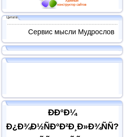
Цитата
Сервис мысли Мудрослов
ÐÐ°Ð¼
Ð¿Ð¾Ð½ÑÐ°Ð²Ð¸Ð»Ð¾ÑÑ?