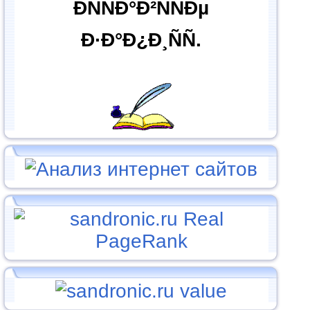
ÐÑÑÐ°Ð²ÑÑÐµ
Ð·Ð°Ð¿Ð¸ÑÑ.