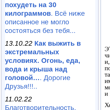
похудеть на 30
килограммов
. Всё ниже
описанное не могло
состояться без тебя...
13.10.22
Как выжить в
Э
экстремальных
ч
условиях. Огонь, еда,
и
п
вода и крыша над
т
головой…
. Дорогие
и
Друзья!!!..
м
и
11.02.22
Х
Благотворительность,