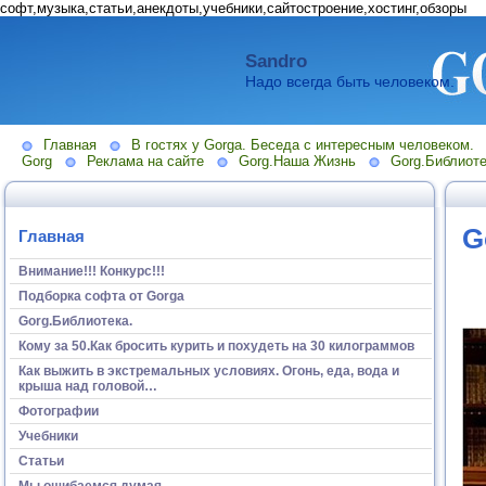
софт,музыка,статьи,анекдоты,учебники,сайтостроение,хостинг,обзоры
Sandro
Надо всегда быть человеком.
Главная
В гостях у Gorga. Беседа с интересным человеком.
Gorg
Реклама на сайте
Gorg.Наша Жизнь
Gorg.Библиоте
G
Главная
Внимание!!! Конкурс!!!
Подборка софта от Gorga
Gorg.Библиотека.
Кому за 50.Как бросить курить и похудеть на 30 килограммов
Как выжить в экстремальных условиях. Огонь, еда, вода и
крыша над головой…
Фотографии
Учебники
Статьи
Мы ошибаемся думая...