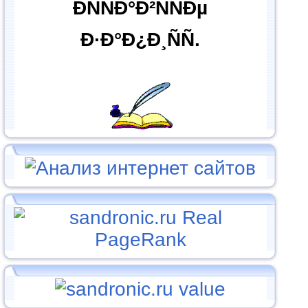
ÐÑÑÐ°Ð²ÑÑÐµ
Ð·Ð°Ð¿Ð¸ÑÑ.