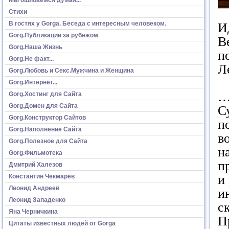
Стихи
В гостях у Gorga. Беседа с интересным человеком.
И
Gorg.Публикации за рубежом
В
Gorg.Наша Жизнь
п
Gorg.Не факт...
Л
Gorg.Любовь и Секс.Мужчина и Женщина
Gorg.Интернет...
…
Gorg.Хостинг для Сайта
Gorg.Домен для Сайта
С
Gorg.Конструктор Сайтов
п
Gorg.Наполнение Сайта
в
Gorg.Полезное для Сайта
н
Gorg.Фильмотека
п
Дмитрий Халезов
и
Константин Чекмарёв
Леонид Андреев
и
Леонид Западенко
с
Яна Черничкина
П
Цитаты известных людей от Gorga