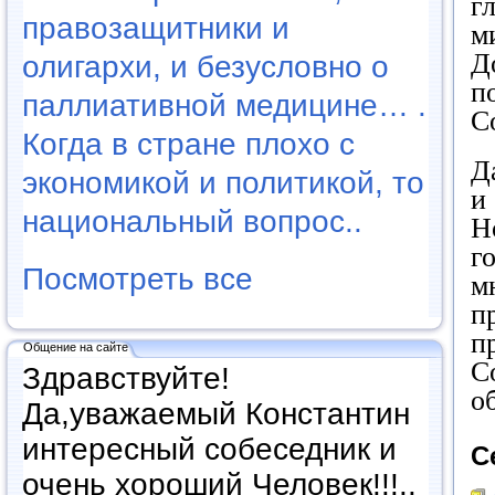
г
правозащитники и
м
Д
олигархи, и безусловно о
п
паллиативной медицине… .
С
Когда в стране плохо с
Д
экономикой и политикой, то
и
национальный вопрос..
Н
г
Посмотреть все
м
п
п
Общение на сайте
С
Здравствуйте!
о
Да,уважаемый Константин
интересный собеседник и
С
очень хороший Человек!!!..