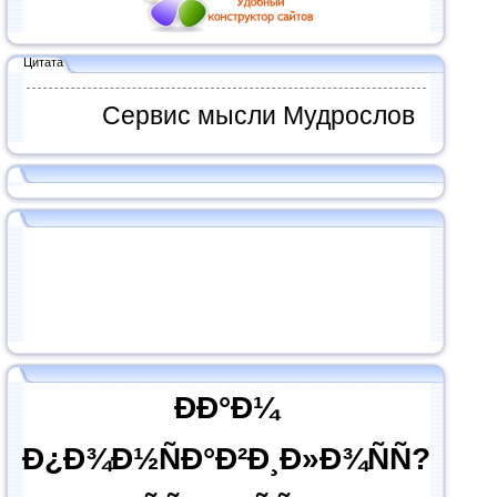
Цитата
Сервис мысли Мудрослов
ÐÐ°Ð¼
Ð¿Ð¾Ð½ÑÐ°Ð²Ð¸Ð»Ð¾ÑÑ?