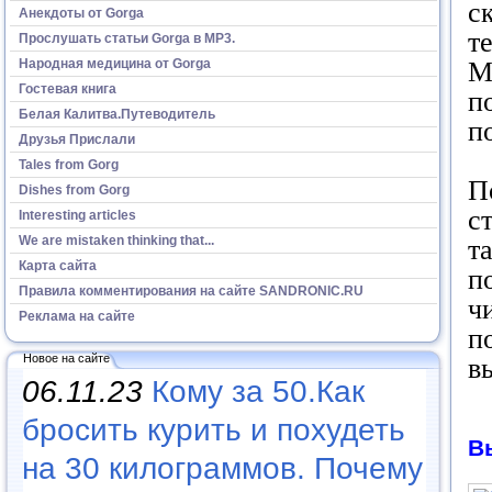
с
Анекдоты от Gorga
т
Прослушать статьи Gorga в МР3.
Народная медицина от Gorga
М
Гостевая книга
п
Белая Калитва.Путеводитель
п
Друзья Прислали
Tales from Gorg
П
Dishes from Gorg
с
Interesting articles
We are mistaken thinking that...
т
Карта сайта
п
Правила комментирования на сайте SANDRONIC.RU
ч
Реклама на сайте
п
Новое на сайте
в
06.11.23
Кому за 50.Как
бросить курить и похудеть
В
на 30 килограммов. Почему