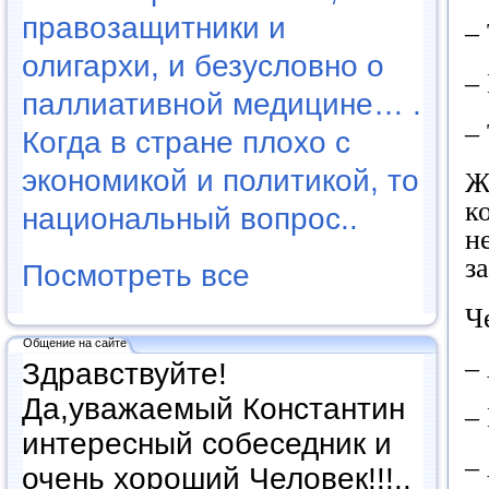
правозащитники и
–
олигархи, и безусловно о
–
паллиативной медицине… .
–
Когда в стране плохо с
экономикой и политикой, то
Ж
к
национальный вопрос..
н
з
Посмотреть все
Ч
Общение на сайте
–
Здравствуйте!
Да,уважаемый Константин
–
интересный собеседник и
–
очень хороший Человек!!!..