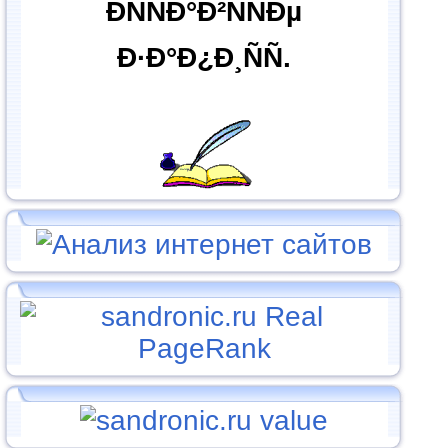
ÐÑÑÐ°Ð²ÑÑÐµ
Ð·Ð°Ð¿Ð¸ÑÑ.