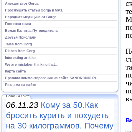
с
Анекдоты от Gorga
т
Прослушать статьи Gorga в МР3.
Народная медицина от Gorga
М
Гостевая книга
п
Белая Калитва.Путеводитель
п
Друзья Прислали
Tales from Gorg
П
Dishes from Gorg
с
Interesting articles
We are mistaken thinking that...
т
Карта сайта
п
Правила комментирования на сайте SANDRONIC.RU
ч
Реклама на сайте
п
Новое на сайте
в
06.11.23
Кому за 50.Как
бросить курить и похудеть
В
на 30 килограммов. Почему