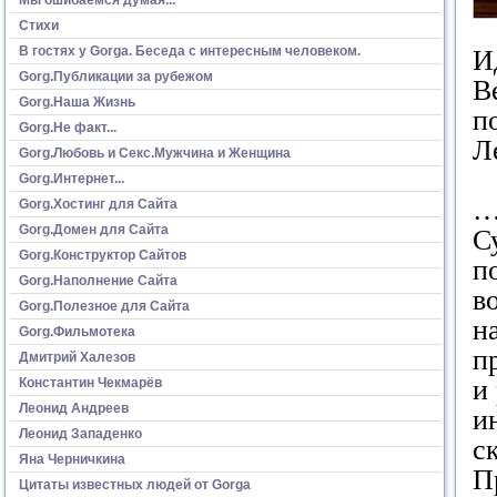
Стихи
В гостях у Gorga. Беседа с интересным человеком.
И
Gorg.Публикации за рубежом
В
Gorg.Наша Жизнь
п
Gorg.Не факт...
Л
Gorg.Любовь и Секс.Мужчина и Женщина
Gorg.Интернет...
…
Gorg.Хостинг для Сайта
Gorg.Домен для Сайта
С
Gorg.Конструктор Сайтов
п
Gorg.Наполнение Сайта
в
Gorg.Полезное для Сайта
н
Gorg.Фильмотека
п
Дмитрий Халезов
и
Константин Чекмарёв
Леонид Андреев
и
Леонид Западенко
с
Яна Черничкина
П
Цитаты известных людей от Gorga