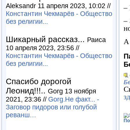
Aleksandr 11 апреля 2023, 10:02 //
–
Константин Чекмарёв - Общество
–
без религии...
н
Шикарный рассказ...
Раиса
А
10 апреля 2023, 23:56 //
Константин Чекмарёв - Общество
П
без религии...
Б
Спасибо дорогой
Б
С
Леонид!!!..
Gorg 13 ноября
з
2021, 23:36 //
Gorg.Не факт... -
Заговор пидоров или голубой
реванш…
По