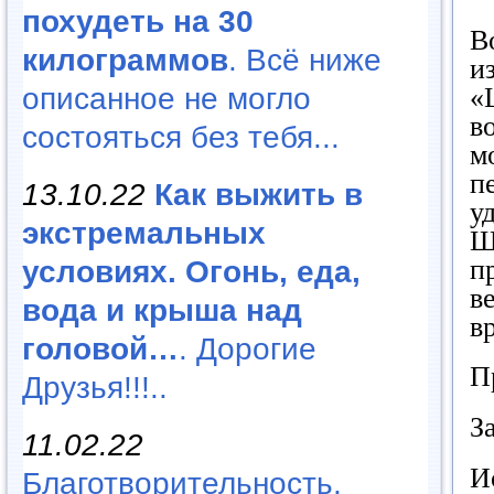
похудеть на 30
В
килограммов
. Всё ниже
и
«
описанное не могло
в
состояться без тебя...
м
п
13.10.22
Как выжить в
у
экстремальных
Ш
п
условиях. Огонь, еда,
в
вода и крыша над
в
головой…
. Дорогие
П
Друзья!!!..
З
11.02.22
И
Благотворительность,