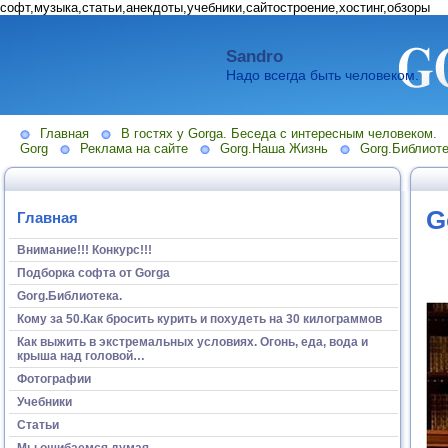
софт,музыка,статьи,анекдоты,учебники,сайтостроение,хостинг,обзоры
Sandro
Надо всегда быть человеком.
Главная
В гостях у Gorga. Беседа с интересным человеком.
Gorg
Реклама на сайте
Gorg.Наша Жизнь
Gorg.Библиоте
G
Главная
Внимание!!! Конкурс!!!
Подборка софта от Gorga
Gorg.Библиотека.
Кому за 50.Как бросить курить и похудеть на 30 килограммов
Как выжить в экстремальных условиях. Огонь, еда, вода и
крыша над головой…
Фотографии
Учебники
Статьи
Мы ошибаемся думая...