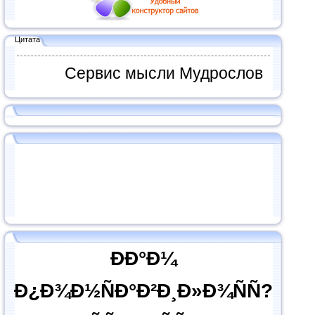
Цитата
Сервис мысли Мудрослов
ÐÐ°Ð¼
Ð¿Ð¾Ð½ÑÐ°Ð²Ð¸Ð»Ð¾ÑÑ?