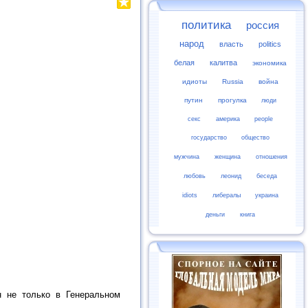
политика
россия
народ
власть
politics
белая
калитва
экономика
идиоты
Russia
война
путин
прогулка
люди
секс
америка
people
государство
общество
мужчина
женщина
отношения
любовь
леонид
беседа
idiots
либералы
украина
деньги
книга
ан не только в Генеральном