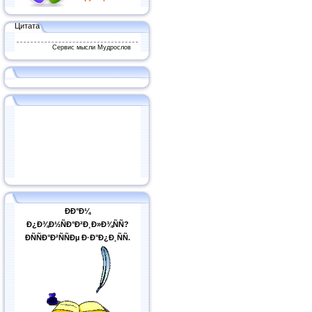
Цитата
Сервис мысли Мудрослов
ÐÐ°Ð¼
Ð¿Ð¾Ð½ÑÐ°Ð²Ð¸Ð»Ð¾ÑÑ?
ÐÑÑÐ°Ð²ÑÑÐµ Ð·Ð°Ð¿Ð¸ÑÑ.