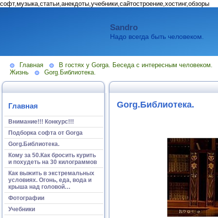
софт,музыка,статьи,анекдоты,учебники,сайтостроение,хостинг,обзоры
Sandro
Надо всегда быть человеком.
Главная
В гостях у Gorga. Беседа с интересным человеком.
Жизнь
Gorg.Библиотека.
Gorg.Библиотека.
Главная
Внимание!!! Конкурс!!!
Подборка софта от Gorga
Gorg.Библиотека.
Кому за 50.Как бросить курить
и похудеть на 30 килограммов
Как выжить в экстремальных
условиях. Огонь, еда, вода и
крыша над головой…
Фотографии
Учебники