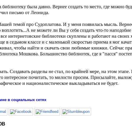
 библиотеку была давно. Вернее создать то место, где можно буд
учил письмо от Леонида.
ашей темой про Судоплатова. И у меня появилась мысль. Вернее
о воплотить...А не можете ли Вы у себя создать что-то наподоби
все интернетовские библиотеки скуплены и работают на своих х
ще в седьмом классе и с маленькой скоростью приема я мог качат
живал, чтобы найти и скачать свои любимые книжки. Сейчас пра
блиотека Мошкова. Большинство библиотек, где я "пасся" посте
ь. Создавать разделы не стал, по крайней мере, на этом этапе. 
что интересное почитать, то милости просим. Присылайте, вылож
графическое и националистическое выкладываться не будет.
мне в социальных сетях
ОВ