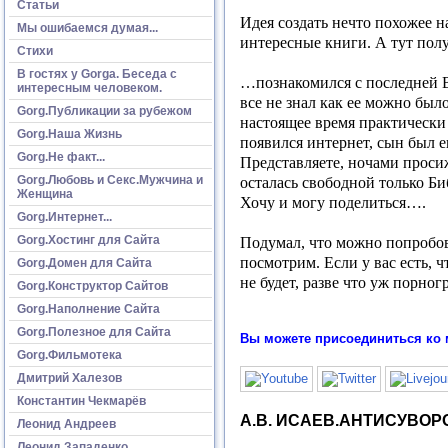
Статьи
Идея создать нечто похожее на
Мы ошибаемся думая...
интересные книги. А тут пол
Стихи
В гостях у Gorga. Беседа с
…познакомился с последней В
интересным человеком.
все не знал как ее можно был
Gorg.Публикации за рубежом
настоящее время практически 
Gorg.Наша Жизнь
появился интернет, сын был е
Gorg.Не факт...
Представляете, ночами проси
Gorg.Любовь и Секс.Мужчина и
осталась свободной только Би
Женщина
Хочу и могу поделиться….
Gorg.Интернет...
Gorg.Хостинг для Сайта
Подумал, что можно попробоват
посмотрим. Если у вас есть, 
Gorg.Домен для Сайта
не будет, разве что уж порно
Gorg.Конструктор Сайтов
Gorg.Наполнение Сайта
Gorg.Полезное для Сайта
Вы можете присоединиться ко 
Gorg.Фильмотека
Дмитрий Халезов
Константин Чекмарёв
А.В. ИСАЕВ.АНТИСУВОР
Леонид Андреев
Леонид Западенко