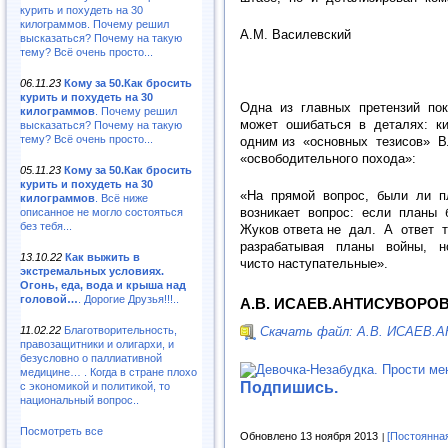
курить и похудеть на 30
килограммов. Почему решил
A.M. Василевский
высказаться? Почему на такую
тему? Всё очень просто...
06.11.23
Кому за 50.Как бросить
курить и похудеть на 30
Одна из главных претензий пок
килограммов
. Почему решил
может ошибаться в деталях: кил
высказаться? Почему на такую
тему? Всё очень просто...
одним из «основных тезисов» В
«освободительного похода»:
05.11.23
Кому за 50.Как бросить
курить и похудеть на 30
«На прямой вопрос, были ли пл
килограммов
. Всё ниже
возникает вопрос: если планы б
описанное не могло состояться
без тебя...
Жуков ответа не дал. А ответ 
разрабатывая планы войны, но
13.10.22
Как выжить в
чисто наступательные».
экстремальных условиях.
Огонь, еда, вода и крыша над
головой…
. Дорогие Друзья!!!..
А.В. ИСАЕВ.АНТИСУВОРО
Скачать файл: А.В. ИСАЕВ
11.02.22
Благотворительность,
правозащитники и олигархи, и
безусловно о паллиативной
медицине… . Когда в стране плохо
Подпишись.
с экономикой и политикой, то
национальный вопрос..
Посмотреть все
Обновлено 13 ноября 2013
[Постоянна