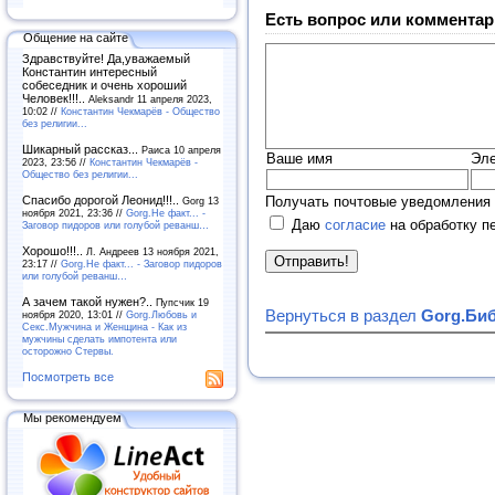
Есть вопрос или комментар
Общение на сайте
Здравствуйте! Да,уважаемый
Константин интересный
собеседник и очень хороший
Человек!!!..
Aleksandr 11 апреля 2023,
10:02 //
Константин Чекмарёв - Общество
без религии...
Шикарный рассказ...
Раиса 10 апреля
Ваше имя
Эле
2023, 23:56 //
Константин Чекмарёв -
Общество без религии...
Получать почтовые уведомления 
Спасибо дорогой Леонид!!!..
Gorg 13
ноября 2021, 23:36 //
Gorg.Не факт... -
Даю
согласие
на обработку п
Заговор пидоров или голубой реванш…
Хорошо!!!..
Л. Андреев 13 ноября 2021,
23:17 //
Gorg.Не факт... - Заговор пидоров
или голубой реванш…
А зачем такой нужен?..
Пупсчик 19
Вернуться в раздел
Gorg.Биб
ноября 2020, 13:01 //
Gorg.Любовь и
Секс.Мужчина и Женщина - Как из
мужчины сделать импотента или
осторожно Стервы.
Посмотреть все
Мы рекомендуем