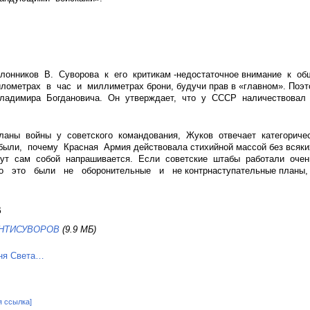
лонников В. Суворова к его критикам -недостаточное внимание к о
ометрах в час и миллиметрах брони, будучи прав в «главном». Поэт
ладимира Богдановича. Он утверждает, что у СССР наличествовал 
аны войны у советского командования, Жуков отвечает категоричес
ыли, почему Красная Армия действовала стихийной массой без всяких
тут сам собой напрашивается. Если советские штабы работали оче
 это были не оборонительные и не контрнаступательные планы, то
В
.АНТИСУВОРОВ
(9.9 МБ)
я ссылка]