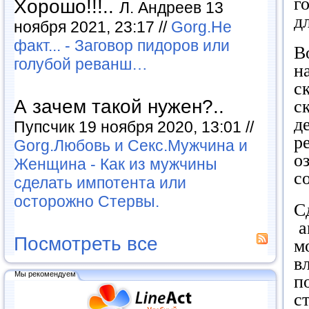
г
Хорошо!!!..
Л. Андреев 13
д
ноября 2021, 23:17 //
Gorg.Не
факт... - Заговор пидоров или
В
голубой реванш…
н
с
А зачем такой нужен?..
с
д
Пупсчик 19 ноября 2020, 13:01 //
р
Gorg.Любовь и Секс.Мужчина и
о
Женщина - Как из мужчины
с
сделать импотента или
осторожно Стервы.
С
а
Посмотреть все
м
в
Мы рекомендуем
п
с