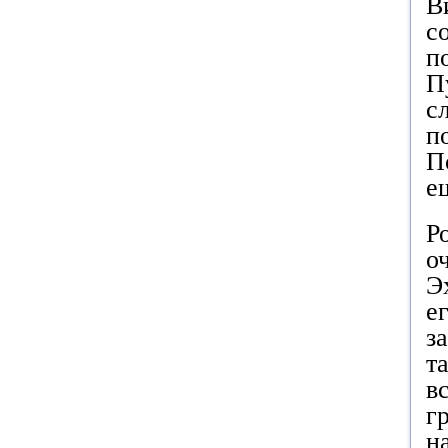
В
с
п
П
с
п
П
е
Р
о
Э
е
з
т
в
г
н