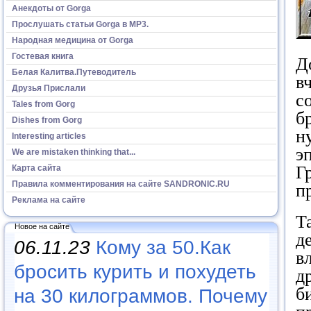
Анекдоты от Gorga
Прослушать статьи Gorga в МР3.
Народная медицина от Gorga
Гостевая книга
Д
Белая Калитва.Путеводитель
в
Друзья Прислали
с
Tales from Gorg
б
Dishes from Gorg
н
Interesting articles
э
We are mistaken thinking that...
Г
Карта сайта
Правила комментирования на сайте SANDRONIC.RU
п
Реклама на сайте
Т
Новое на сайте
д
06.11.23
Кому за 50.Как
в
бросить курить и похудеть
д
б
на 30 килограммов. Почему