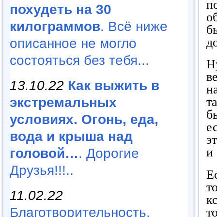
п
похудеть на 30
о
килограммов
. Всё ниже
б
д
описанное не могло
состояться без тебя...
Н
в
13.10.22
Как выжить в
н
экстремальных
т
б
условиях. Огонь, еда,
е
вода и крыша над
э
и
головой…
. Дорогие
Друзья!!!..
Е
т
11.02.22
к
Благотворительность,
т