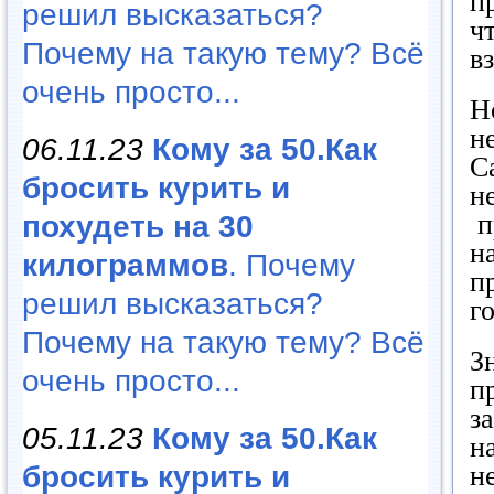
п
решил высказаться?
ч
Почему на такую тему? Всё
в
очень просто...
Н
н
06.11.23
Кому за 50.Как
С
бросить курить и
н
п
похудеть на 30
н
килограммов
. Почему
п
решил высказаться?
г
Почему на такую тему? Всё
З
очень просто...
п
з
05.11.23
Кому за 50.Как
н
н
бросить курить и