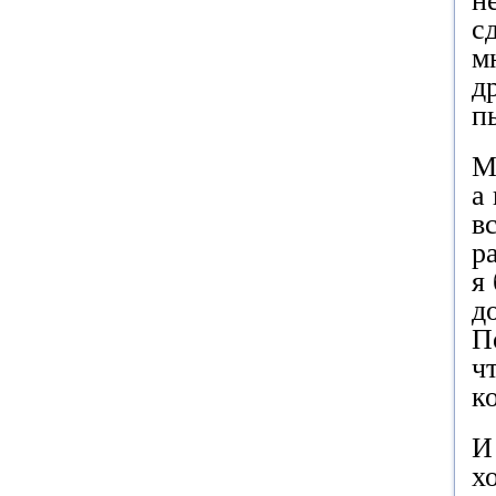
н
с
м
д
п
М
а
в
р
я
д
П
ч
к
И
х