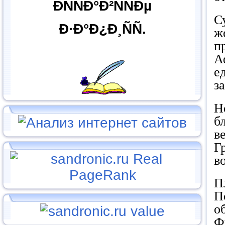
ÐÑÑÐ°Ð²ÑÑÐµ
С
Ð·Ð°Ð¿Ð¸ÑÑ.
ж
п
А
е
з
Н
б
в
Г
в
П
П
о
Ф