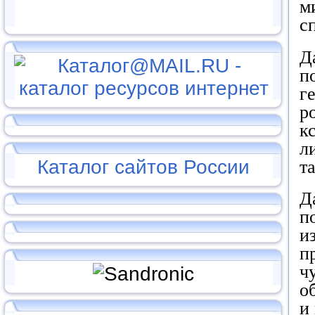
м
с
Д
п
г
р
к
л
Каталог сайтов России
т
Д
п
и
п
ч
о
и