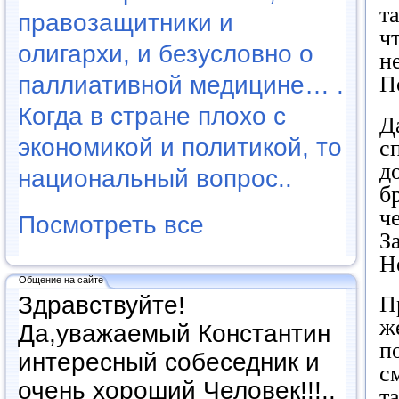
т
правозащитники и
ч
олигархи, и безусловно о
н
паллиативной медицине… .
П
Когда в стране плохо с
Д
экономикой и политикой, то
с
д
национальный вопрос..
б
ч
Посмотреть все
З
Н
Общение на сайте
Здравствуйте!
П
ж
Да,уважаемый Константин
п
интересный собеседник и
с
очень хороший Человек!!!..
т