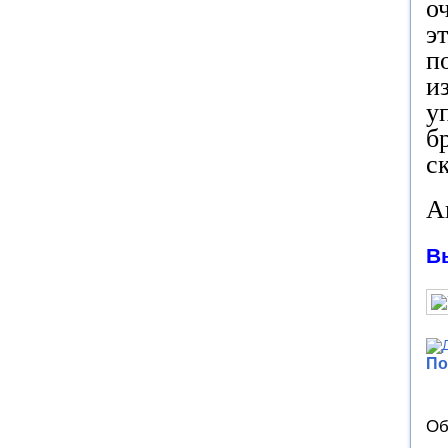
о
э
п
и
у
б
ск
А
В
По
Об