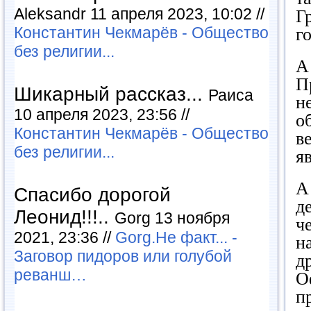
Aleksandr 11 апреля 2023, 10:02 //
Г
Константин Чекмарёв - Общество
г
без религии...
А
П
Шикарный рассказ...
Раиса
н
10 апреля 2023, 23:56 //
о
Константин Чекмарёв - Общество
в
без религии...
я
А
Спасибо дорогой
д
Леонид!!!..
Gorg 13 ноября
ч
2021, 23:36 //
Gorg.Не факт... -
н
Заговор пидоров или голубой
д
реванш…
О
п