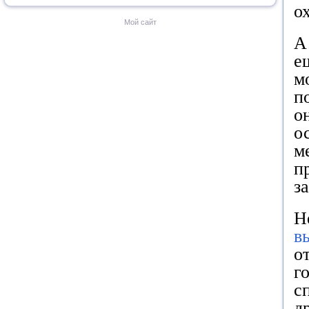
о
Мой сайт
А
е
м
п
о
о
м
п
з
Н
в
о
г
с
д