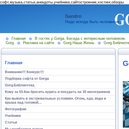
софт,музыка,статьи,анекдоты,учебники,сайтостроение,хостинг,обзоры
Sandro
Надо всегда быть человеком.
Главная
В гостях у Gorga. Беседа с интересным человеком.
Gorg
Реклама на сайте
Gorg.Наша Жизнь
Gorg.Библиоте
G
Главная
Внимание!!! Конкурс!!!
Подборка софта от Gorga
Gorg.Библиотека.
Кому за 50.Как бросить курить и похудеть на 30 килограммов
Как выжить в экстремальных условиях. Огонь, еда, вода и
крыша над головой…
Фотографии
Учебники
Статьи
Мы ошибаемся думая...