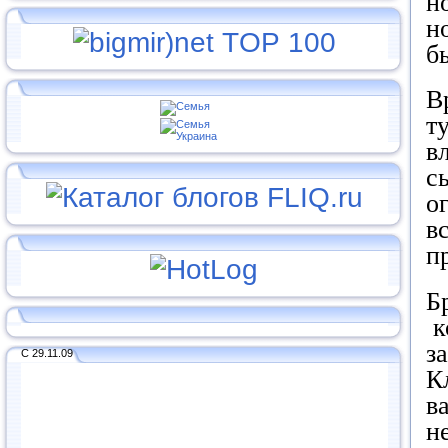
н
н
б
В
т
в
с
о
в
п
Б
к
з
С 29.11.09
К
в
не