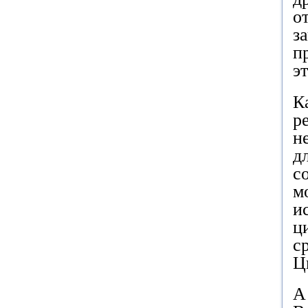
о
з
п
э
К
р
н
д
с
м
и
ц
с
Ц
А