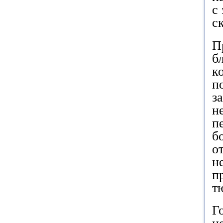
с
с
П
б
к
п
з
н
п
б
о
н
п
т
Г