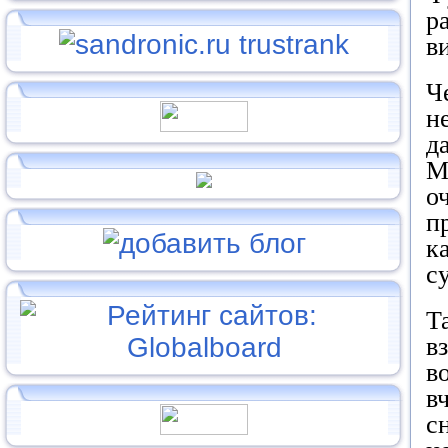
р
в
Ч
н
д
М
о
п
к
с
Т
в
в
в
с