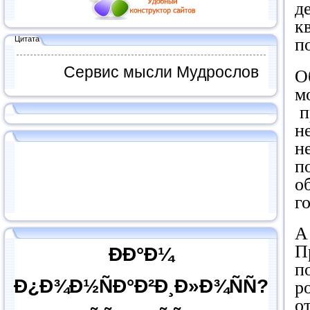
д
к
Цитата
п
Сервис мысли Мудрослов
О
м
п
н
н
п
о
г
А
П
ÐÐ°Ð¼
п
Ð¿Ð¾Ð½ÑÐ°Ð²Ð¸Ð»Ð¾ÑÑ?
р
о