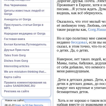
Дорогие Друзья. Почта. Элек
Проживает в Европе, хотя и н
Яна Черничкина
письма…Я устала ждать. Думаю
Цитаты известных людей от
видишь, как всё обернулось.
Gorga
Анекдоты от Gorga
Оказалось, что этот милый че
Прослушать статьи Gorga в
её любимую тему. Любовь, сем
МР3.
такие разделы как,
Gorg.Наша
Народная медицина от Gorga
Но и про политику мне самому
Гостевая книга
недавно
беседовал
, если вы н
Белая Калитва.Путеводитель
сказал, в этом точно, что-то 
Друзья Прислали
о детях. Да, о детях.
Tales from Gorg
Наверное, нет таких людей, к
Dishes from Gorg
Мамы, папы, бабушки, дедушки
Interesting articles
от себя добавлю, что немного
меня равнодушным.
We are mistaken thinking that...
Карта сайта
Дети в детских домах. Дети, к
Правила комментирования на
детях в детских домах, до по
сайте SANDRONIC.RU
вокруг них крупные и упитан
Реклама на сайте
беззащитных деток.
Хоть и не хорошо о таком всп
Новое на сайте
набрав вместе со знакомыми н
06.11.23
Кому за 50.Как бросить