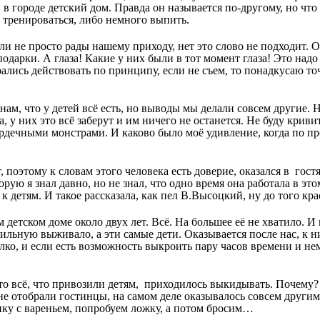
в городе детский дом. Правда он называется по-другому, но чт
о тренироваться, либо немного выпить.
ли не просто рады нашему приходу, нет это слово не подходит. 
одарки. А глаза! Какие у них были в тот момент глаза! Это надо
рались действовать по принципу, если не съем, то понадкусаю то
ам, что у детей всё есть, но выводы мы делали совсем другие. Н
а, у них это всё заберут и им ничего не останется. Не буду криви
рдечными монстрами. И каково было моё удивление, когда по пр
 поэтому к словам этого человека есть доверие, оказался в гост
рую я знал давно, но не знал, что одно время она работала в эт
 детям. И такое рассказала, как пел В.Высоцкий, ну до того к
 детском доме около двух лет. Всё. На большее её не хватило. И
вильную выживало, а эти самые дети. Оказывается после нас, к 
лко, и если есть возможность выкроить пару часов времени и не
, то всё, что привозили детям, приходилось выкидывать. Почему
х не отобрали гостинцы, на самом деле оказывалось совсем други
нку с вареньем, попробуем ложку, а потом бросим…