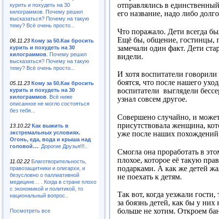
отправлялись в единственный 
курить и похудеть на 30
килограммов. Почему решил
его название, надо либо долг
высказаться? Почему на такую
тему? Всё очень просто...
Что поражало. Дети всегда бы
Ещё бы, общение, гостинцы, п
06.11.23
Кому за 50.Как бросить
замечали один факт. Дети ста
курить и похудеть на 30
килограммов
. Почему решил
видели.
высказаться? Почему на такую
тему? Всё очень просто...
И хотя воспитатели говорили н
боятся, что после нашего уход
05.11.23
Кому за 50.Как бросить
воспитатели выглядели бессе
курить и похудеть на 30
килограммов
. Всё ниже
узнал совсем другое.
описанное не могло состояться
без тебя...
Совершено случайно, и может,
присутствовала женщина, кото
13.10.22
Как выжить в
экстремальных условиях.
уже после наших похождений к
Огонь, еда, вода и крыша над
головой…
. Дорогие Друзья!!!..
Смогла она проработать в этом
плохое, которое её такую пра
11.02.22
Благотворительность,
подарками. А как же детей жа
правозащитники и олигархи, и
безусловно о паллиативной
не поехать к детям.
медицине… . Когда в стране плохо
с экономикой и политикой, то
Так вот, когда уезжали гости
национальный вопрос..
за боязнь детей, как бы у ни
больше не хотим. Откроем ба
Посмотреть все