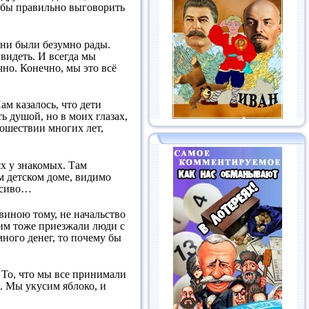
о бы правильно выговорить
Они были безумно рады.
 видеть. И всегда мы
чно. Конечно, мы это всё
ам казалось, что дети
ть душой, но в моих глазах,
ошествии многих лет,
ях у знакомых. Там
ом детском доме, видимо
расиво…
 виною тому, не начальство
ним тоже приезжали люди с
много денег, то почему бы
? То, что мы все принимали
м. Мы укусим яблоко, и