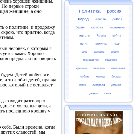
й очень хорошей женщины.
я. Но первые строки
политика
ещал женщине, а оно
россия
народ
власть
politics
ать о политике, и продолжу
белая
калитва
экономика
 скрою, что приятно, когда
идиоты
Russia
война
ателям.
путин
прогулка
люди
ный человек, с которым я
секс
америка
people
ресуется вами. Хорошо
егодня предлагаю поговорить
государство
общество
мужчина
женщина
отношения
 будем. Детей любят все.
любовь
леонид
беседа
е, и то любит детей, правда
прос который не оставляет
idiots
либералы
украина
деньги
книга
гда заходит разговор о
одные и холодные дети, а
нять последнюю крошку у
 себе. Были времена, когда
 других сладостей, мы