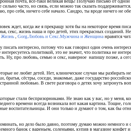
тронная почта, всё-таки великая вещь! Получаю письмо от одно
е сильно часто, но связь, если можно так сказать поддерживаетс
, про себя, ничего себе начало. Сандро, ты вроде ничего не об
ловек ждет, когда же я прекращу хотя бы на некоторое время пис
ья, секс, жизнь наша и про детей, этих прекрасных созданий. Не
 Жизнь
,
Gorg.Любовь и Секс.Мужчина и Женщина
нравятся чит
 писать интересно, потому что как говорил один очень интерес
е интересуетесь политикой, это не значит, что политика не инте
есть. Ну, про любовь, семью и секс, наверное напишу позже, а с
оторые не любят детей. Нет, клинические случаи мы разбирать не
, братья, сёстры, соседи, знакомые, даже государство российско
 странной любовью. В свете разговора о детях хочу затронуть во
оторые стали беспризорниками. Не знаю как у вас, но у меня, ко
следнего времени всегда возникала вот какая картина. Тощие, гол
ные воспитательницы. И они только и думают о том, как бы от
оминать, но дело было давно, поэтому думаю можно немного и о
емного банок с вареньем, соленьями, купив в магазине конфет и