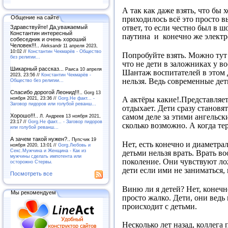
А так как даже взять, что бы
Общение на сайте
приходилось всё это просто в
ответ, то если честно был в 
Здравствуйте! Да,уважаемый
Константин интересный
паутина и конечно же электр
собеседник и очень хороший
Человек!!!..
Aleksandr 11 апреля 2023,
10:02 //
Константин Чекмарёв - Общество
Попробуйте взять. Можно тут 
без религии...
что не дети в заложниках у во
Шикарный рассказ...
Раиса 10 апреля
Шантаж воспитателей в этом 
2023, 23:56 //
Константин Чекмарёв -
нельзя. Ведь современные дет
Общество без религии...
Спасибо дорогой Леонид!!!..
Gorg 13
ноября 2021, 23:36 //
Gorg.Не факт... -
А актёры какие!.Представляе
Заговор пидоров или голубой реванш…
отдыхает. Дети сразу становя
Хорошо!!!..
самом деле за этими ангельск
Л. Андреев 13 ноября 2021,
23:17 //
Gorg.Не факт... - Заговор пидоров
сколько возможно. А когда тер
или голубой реванш…
А зачем такой нужен?..
Пупсчик 19
Нет, есть конечно и диаметра
ноября 2020, 13:01 //
Gorg.Любовь и
Секс.Мужчина и Женщина - Как из
детьми нельзя врать. Врать во
мужчины сделать импотента или
поколение. Они чувствуют лож
осторожно Стервы.
дети если ими не заниматься,
Посмотреть все
Виню ли я детей? Нет, конечно
Мы рекомендуем
просто жалко. Дети, они ведь
происходит с детьми.
Несколько лет назад, коллега