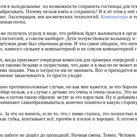
 хотя в холодильнике по возможности сохранить гостинцы для тех
ыбрасывать. Почему нельзя взять и сохранить? И я об этом у неё
шоке. Акселерация, век космических технологий.
Компьютеры
и т
онная почта.
же получить угрозу в виде, что ребёнок будет жаловаться в орга
спитателей, а совсем наоборот. Дети почувствовали вольницу, и 
детском доме был обычным делом. И что самое обидное, что ниче
и, намного сильнее в компьютерной и не совсем компьютерной г
те, когда приезжает очередная комиссия для проверки очередно
тся такими белыми и пушистыми, что даже и в мысли не может во
ими лицами. Ума и хитрости им не занимать. Вот и приходится в
пение заканчивается, то просто уходят.
льно противоположные случаи, но как мне кажется, за что боролис
обще нельзя, а в случае с детьми это очень и очень опасно. Это 
ь и потом таким образом мстят за это взрослым. Ну и добавим 
 начинают самообразовываться, конечно понятно в какую сторону
. За что их винить, если то, что с ними сталось, это полностью
 как губка, впитывают всё, причём и плохое и хорошее. А потом 
 по работе не дошёл до проходной. Ночная смена. Темно. Человек