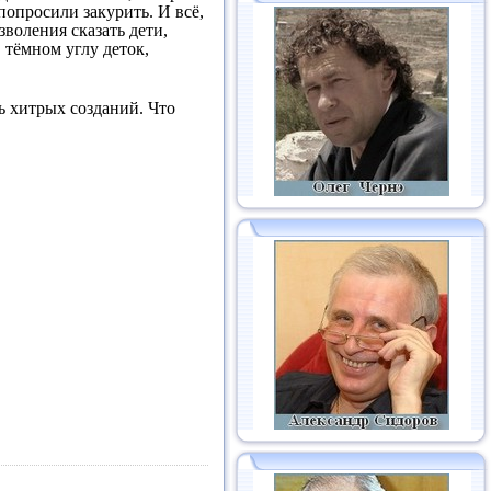
опросили закурить. И всё,
воления сказать дети,
 тёмном углу деток,
ь хитрых созданий. Что