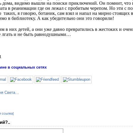
ть дома, видимо вышли на поиски приключений. Он помнит, что п
та в реанимации где он лежал с пробитым черепом. Но эти с поз
о таких, я говорю, ботаник, сам взял и напал на мирно стоящих в
мо в библиотеку. А как убедительно они это говорили!
им в них детей, а они уже давно превратились в жестоких и очен
не лгать и не быть равнодушными…
д
мне в социальных сетях
я ссылка]
ий?..