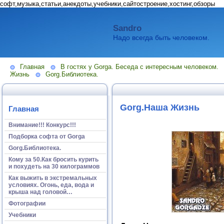
софт,музыка,статьи,анекдоты,учебники,сайтостроение,хостинг,обзоры
Sandro
Надо всегда быть человеком.
Главная
В гостях у Gorga. Беседа с интересным человеком.
Жизнь
Gorg.Библиотека.
Gorg.Наша Жизнь
Главная
Внимание!!! Конкурс!!!
Подборка софта от Gorga
Gorg.Библиотека.
Кому за 50.Как бросить курить
и похудеть на 30 килограммов
Как выжить в экстремальных
условиях. Огонь, еда, вода и
крыша над головой…
Фотографии
Учебники