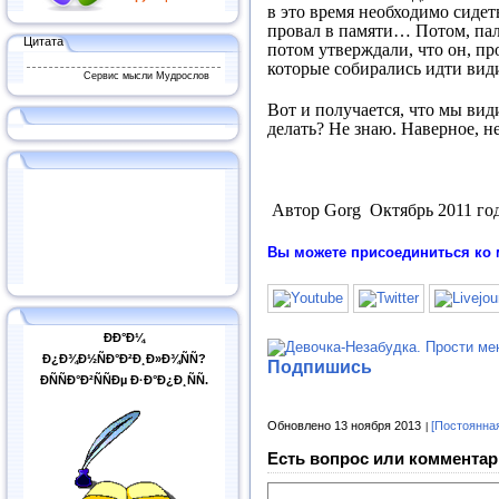
в это время необходимо сиде
провал в памяти… Потом, пала
Цитата
потом утверждали, что он, пр
которые собирались идти види
Сервис мысли Мудрослов
Вот и получается, что мы вид
делать? Не знаю. Наверное, 
Автор
Gorg
Октябрь 2011 го
Вы можете присоединиться ко 
ÐÐ°Ð¼
Ð¿Ð¾Ð½ÑÐ°Ð²Ð¸Ð»Ð¾ÑÑ?
Подпишись
ÐÑÑÐ°Ð²ÑÑÐµ Ð·Ð°Ð¿Ð¸ÑÑ.
Обновлено 13 ноября 2013
[Постоянна
Есть вопрос или комментар