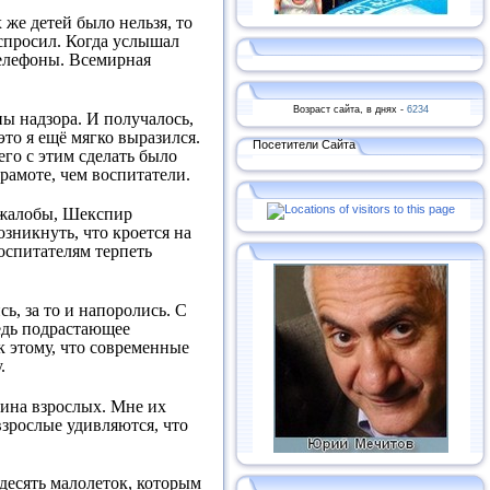
 же детей было нельзя, то
 спросил. Когда услышал
елефоны. Всемирная
Возраст сайта, в днях -
6234
ны надзора. И получалось,
это я ещё мягко выразился.
Посетители Сайта
го с этим сделать было
рамоте, чем воспитатели.
й жалобы, Шекспир
зникнуть, что кроется на
оспитателям терпеть
ь, за то и напоролись. С
ведь подрастающее
к этому, что современные
.
 вина взрослых. Мне их
взрослые удивляются, что
 десять малолеток, которым