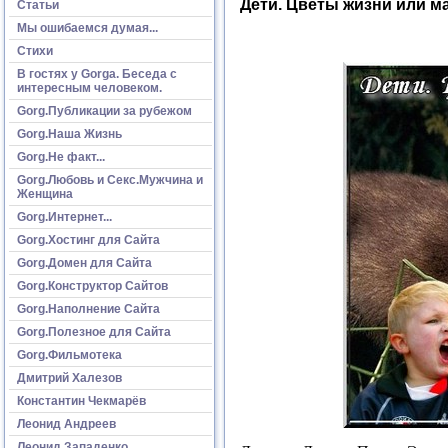
Дети. Цветы жизни или 
Статьи
Мы ошибаемся думая...
Стихи
В гостях у Gorga. Беседа с
интересным человеком.
Gorg.Публикации за рубежом
Gorg.Наша Жизнь
Gorg.Не факт...
Gorg.Любовь и Секс.Мужчина и
Женщина
Gorg.Интернет...
Gorg.Хостинг для Сайта
Gorg.Домен для Сайта
Gorg.Конструктор Сайтов
Gorg.Наполнение Сайта
Gorg.Полезное для Сайта
Gorg.Фильмотека
Дмитрий Халезов
Константин Чекмарёв
Леонид Андреев
Леонид Западенко