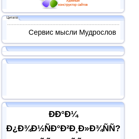
Цитата
Сервис мысли Мудрослов
ÐÐ°Ð¼
Ð¿Ð¾Ð½ÑÐ°Ð²Ð¸Ð»Ð¾ÑÑ?