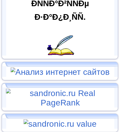
ÐÑÑÐ°Ð²ÑÑÐµ
Ð·Ð°Ð¿Ð¸ÑÑ.