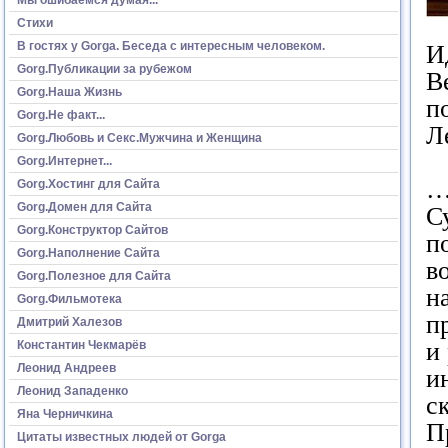
Стихи
В гостях у Gorga. Беседа с интересным человеком.
И
Gorg.Публикации за рубежом
В
Gorg.Наша Жизнь
п
Gorg.Не факт...
Л
Gorg.Любовь и Секс.Мужчина и Женщина
Gorg.Интернет...
…
Gorg.Хостинг для Сайта
Gorg.Домен для Сайта
С
Gorg.Конструктор Сайтов
п
Gorg.Наполнение Сайта
в
Gorg.Полезное для Сайта
н
Gorg.Фильмотека
п
Дмитрий Халезов
и
Константин Чекмарёв
Леонид Андреев
и
Леонид Западенко
с
Яна Черничкина
П
Цитаты известных людей от Gorga