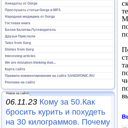
с
Анекдоты от Gorga
т
Прослушать статьи Gorga в МР3.
Народная медицина от Gorga
М
Гостевая книга
п
Белая Калитва.Путеводитель
п
Друзья Прислали
Tales from Gorg
П
Dishes from Gorg
с
Interesting articles
We are mistaken thinking that...
т
Карта сайта
п
Правила комментирования на сайте SANDRONIC.RU
ч
Реклама на сайте
п
Новое на сайте
в
06.11.23
Кому за 50.Как
бросить курить и похудеть
В
на 30 килограммов. Почему