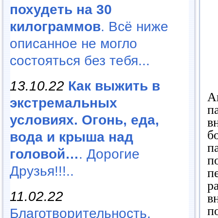
похудеть на 30
килограммов
. Всё ниже
описанное не могло
состояться без тебя...
13.10.22
Как выжить в
А
экстремальных
п
условиях. Огонь, еда,
в
б
вода и крыша над
п
головой…
. Дорогие
п
Друзья!!!..
п
р
11.02.22
в
п
Благотворительность,