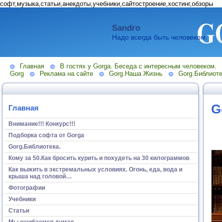
софт,музыка,статьи,анекдоты,учебники,сайтостроение,хостинг,обзоры
Sandro
Надо всегда быть человеком.
Главная
В гостях у Gorga. Беседа с интересным человеком.
Gorg
Реклама на сайте
Gorg.Наша Жизнь
Gorg.Библиоте
G
Главная
Внимание!!! Конкурс!!!
Подборка софта от Gorga
Gorg.Библиотека.
Кому за 50.Как бросить курить и похудеть на 30 килограммов
Как выжить в экстремальных условиях. Огонь, еда, вода и
крыша над головой…
Фотографии
Учебники
Статьи
Мы ошибаемся думая...