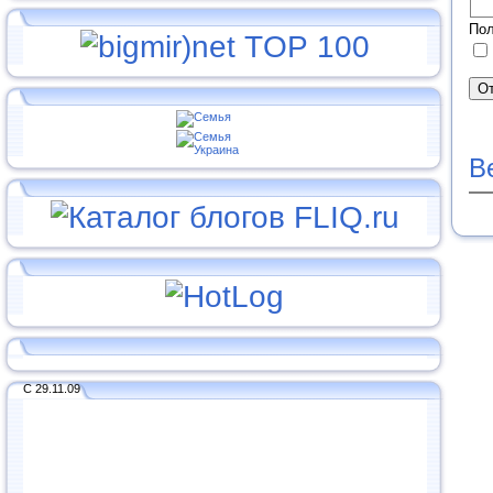
Пол
В
С 29.11.09