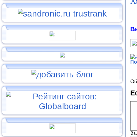
Х
В
По
Об
Е
Ва