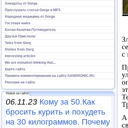
Анекдоты от Gorga
Прослушать статьи Gorga в МР3.
Народная медицина от Gorga
Гостевая книга
Белая Калитва.Путеводитель
Друзья Прислали
З
Tales from Gorg
с
Dishes from Gorg
с
Interesting articles
We are mistaken thinking that...
П
Карта сайта
у
Правила комментирования на сайте SANDRONIC.RU
о
Реклама на сайте
э
Новое на сайте
Т
06.11.23
Кому за 50.Как
Т
бросить курить и похудеть
А
на 30 килограммов. Почему
с