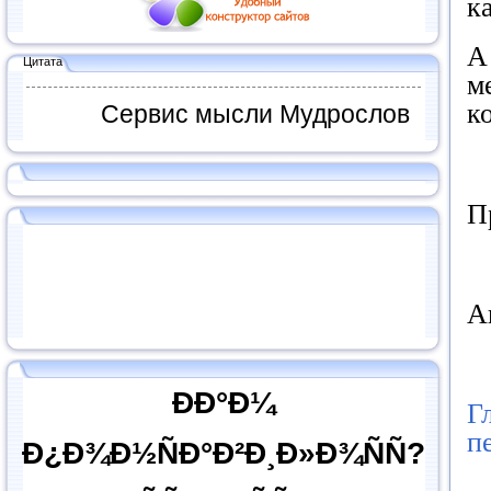
к
А
Цитата
м
к
Сервис мысли Мудрослов
П
А
ÐÐ°Ð¼
Г
п
Ð¿Ð¾Ð½ÑÐ°Ð²Ð¸Ð»Ð¾ÑÑ?