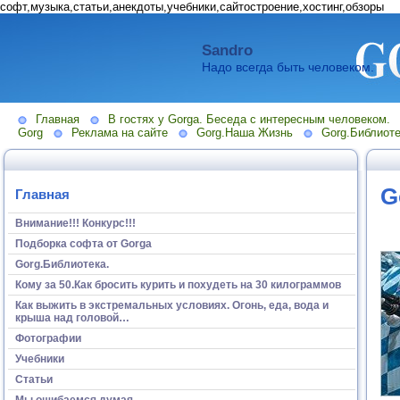
софт,музыка,статьи,анекдоты,учебники,сайтостроение,хостинг,обзоры
Sandro
Надо всегда быть человеком.
Главная
В гостях у Gorga. Беседа с интересным человеком.
Gorg
Реклама на сайте
Gorg.Наша Жизнь
Gorg.Библиоте
G
Главная
Внимание!!! Конкурс!!!
Подборка софта от Gorga
Gorg.Библиотека.
Кому за 50.Как бросить курить и похудеть на 30 килограммов
Как выжить в экстремальных условиях. Огонь, еда, вода и
крыша над головой…
Фотографии
Учебники
Статьи
Мы ошибаемся думая...