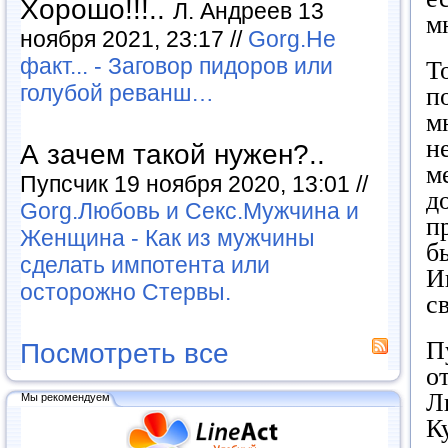
Хорошо!!!..
Л. Андреев 13
м
ноября 2021, 23:17 //
Gorg.Не
факт... - Заговор пидоров или
Т
голубой реванш…
п
м
н
А зачем такой нужен?..
м
Пупсчик 19 ноября 2020, 13:01 //
д
Gorg.Любовь и Секс.Мужчина и
п
Женщина - Как из мужчины
б
сделать импотента или
И
осторожно Стервы.
с
П
Посмотреть все
о
Л
Мы рекомендуем
К