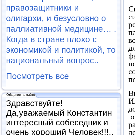
правозащитники и
С
с
олигархи, и безусловно о
р
паллиативной медицине… .
п
Когда в стране плохо с
в
д
экономикой и политикой, то
ф
национальный вопрос..
п
с
Посмотреть все
п
В
Общение на сайте
И
Здравствуйте!
д
Да,уважаемый Константин
о
интересный собеседник и
р
очень хороший Человек!!!..
д