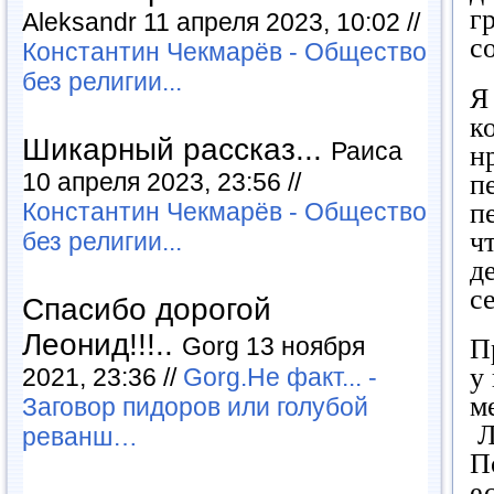
г
Aleksandr 11 апреля 2023, 10:02 //
с
Константин Чекмарёв - Общество
без религии...
Я
к
Шикарный рассказ...
Раиса
н
10 апреля 2023, 23:56 //
п
п
Константин Чекмарёв - Общество
ч
без религии...
д
с
Спасибо дорогой
Леонид!!!..
Gorg 13 ноября
П
у
2021, 23:36 //
Gorg.Не факт... -
м
Заговор пидоров или голубой
Л
реванш…
П
е