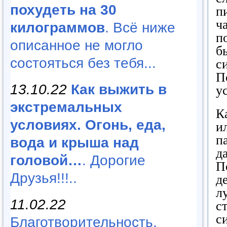
похудеть на 30
п
ч
килограммов
. Всё ниже
п
описанное не могло
б
состояться без тебя...
с
П
13.10.22
Как выжить в
у
экстремальных
К
условиях. Огонь, еда,
и
п
вода и крыша над
д
головой…
. Дорогие
П
Друзья!!!..
д
л
11.02.22
с
с
Благотворительность,