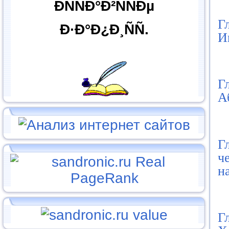
ÐÑÑÐ°Ð²ÑÑÐµ
Г
Ð·Ð°Ð¿Ð¸ÑÑ.
И
Г
А
Г
ч
н
Г