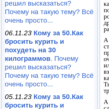
решил высказаться?
к
п
Почему на такую тему? Всё
р
очень просто...
д
р
06.11.23
Кому за 50.Как
А
бросить курить и
с
похудеть на 30
п
килограммов
. Почему
о
и
решил высказаться?
в
Почему на такую тему? Всё
к
очень просто...
Т
т
05.11.23
Кому за 50.Как
А
бросить курить и
с