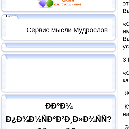
эт
Ва
Цитата
«С
Сервис мысли Мудрослов
им
В
ус
3.
«С
к
Ж
ÐÐ°Ð¼
Кт
на
Ð¿Ð¾Ð½ÑÐ°Ð²Ð¸Ð»Ð¾ÑÑ?
Э