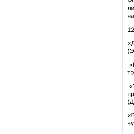
ка
ли
на
12
«
(
«
то
«
пр
(
«
чу