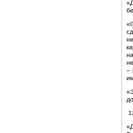
«Д
бе
«С
сд
не
ка
на
не
– 
и
«Э
д
1
«Д