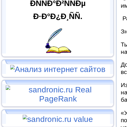
ÐÑÑÐ°Ð²ÑÑÐµ
им
Ð·Ð°Ð¿Ð¸ÑÑ.
Р
Зн
Ты
на
До
вс
Из
н
б
«
по