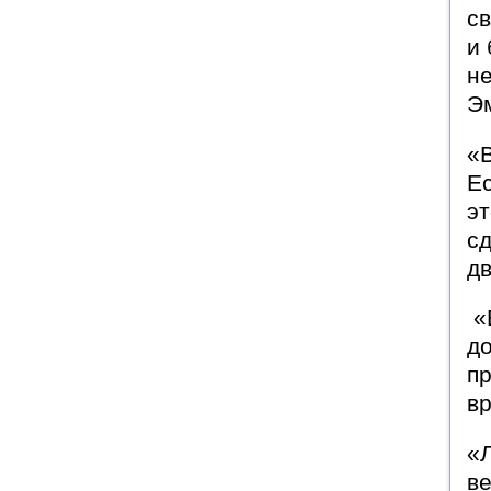
с
и
не
Э
«В
Ес
эт
сд
д
«
до
п
вр
«
ве