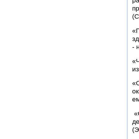
ра
пр
(
«П
зд
- 
«
из
«
ок
ем
«С
де
(Э