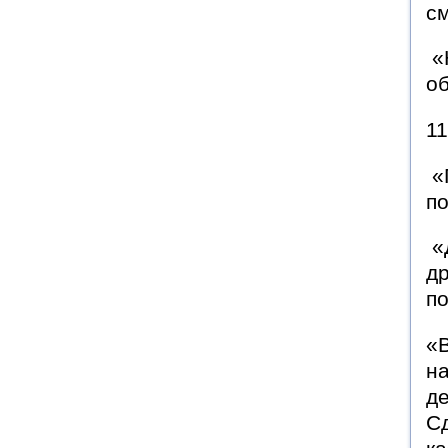
с
«
об
11
«
по
«
др
п
«В
на
де
С