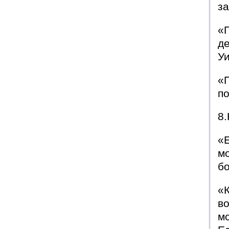
з
«
де
У
«П
по
8.
«Е
м
бо
«К
во
мо