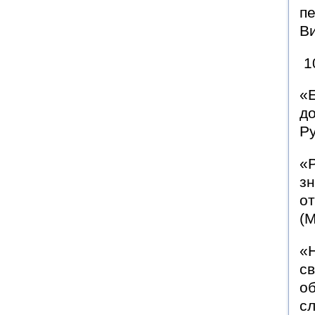
п
В
1
«
д
Ру
«Р
зн
от
(М
«Н
св
о
сл