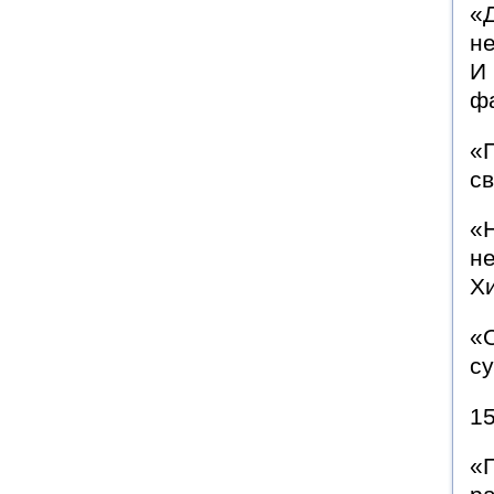
«
не
И 
ф
«П
с
«Н
не
Х
«О
су
15
«П