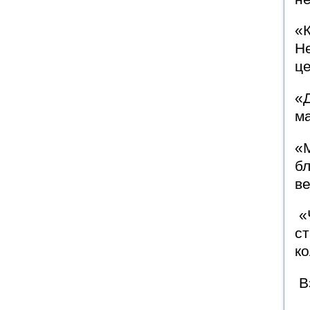
«К
Н
ц
«Д
м
«
бл
ве
«
ст
ко
В