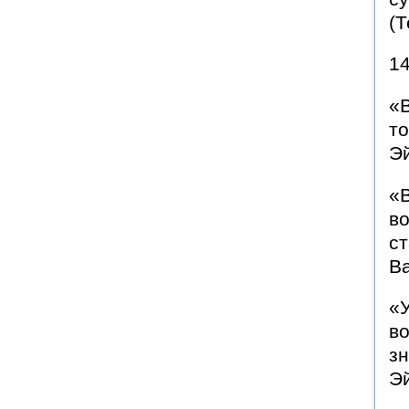
(Т
14
«
то
Э
«В
во
ст
В
«
в
зн
Э