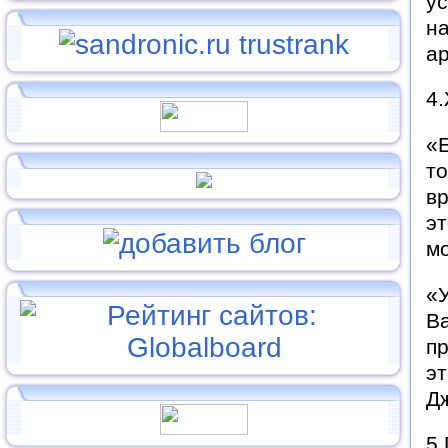
у
на
ар
4.
«Е
то
в
эт
м
«У
В
пр
э
Д
5.