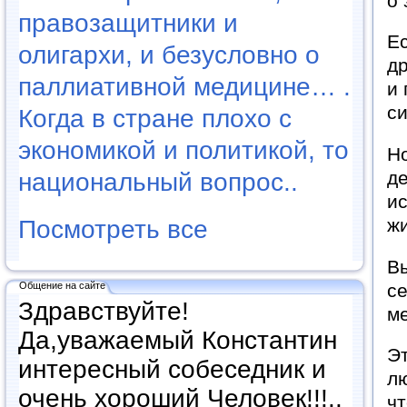
о 
правозащитники и
Ес
олигархи, и безусловно о
др
паллиативной медицине… .
и
с
Когда в стране плохо с
экономикой и политикой, то
Но
де
национальный вопрос..
ис
жи
Посмотреть все
Вы
се
Общение на сайте
Здравствуйте!
ме
Да,уважаемый Константин
Э
интересный собеседник и
лю
очень хороший Человек!!!..
чт