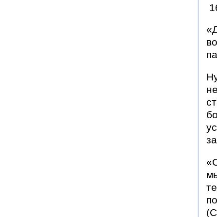
1
«Д
во
па
Ну
не
ст
б
ус
з
«С
мы
те
по
(