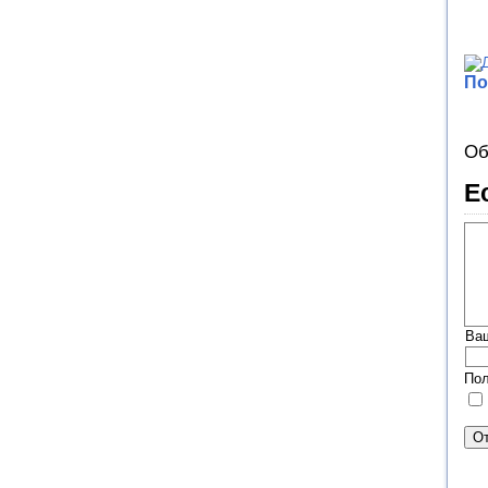
По
Об
Е
Ва
Пол