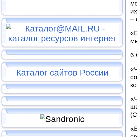
ме
их
– 
«Б
ме
6
«Ч
Каталог сайтов России
со
ко
«Ч
ша
(С
«Е
св