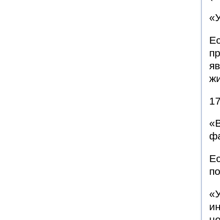
«У
Ес
пр
яв
ж
17
«
фа
Ес
п
«
и
не