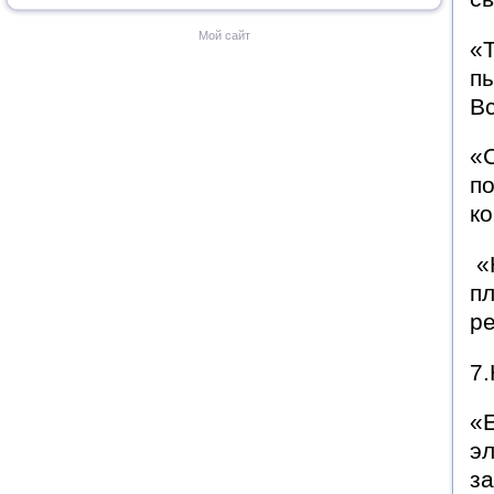
Мой сайт
«Т
пы
В
«С
по
ко
«
пл
ре
7.
«Е
эл
за