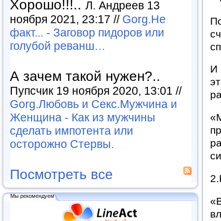
Хорошо!!!..
Л. Андреев 13
ноября 2021, 23:17 //
Gorg.Не
По
факт... - Заговор пидоров или
с
голубой реванш…
сп
И 
А зачем такой нужен?..
эт
Пупсчик 19 ноября 2020, 13:01 //
р
Gorg.Любовь и Секс.Мужчина и
Женщина - Как из мужчины
«М
сделать импотента или
пр
р
осторожно Стервы.
си
Посмотреть все
2.
Мы рекомендуем
«В
в