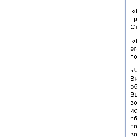
«
пр
С
«
ег
по
«
Вн
об
Вы
во
ис
сб
по
в