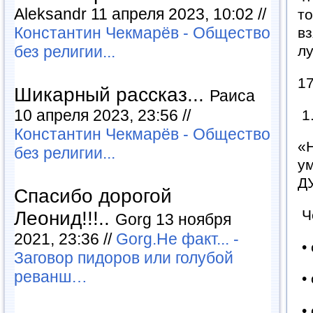
Aleksandr 11 апреля 2023, 10:02 //
то
Константин Чекмарёв - Общество
вз
без религии...
лу
17
Шикарный рассказ...
Раиса
10 апреля 2023, 23:56 //
1
Константин Чекмарёв - Общество
«Н
без религии...
ум
ДУ
Спасибо дорогой
Ч
Леонид!!!..
Gorg 13 ноября
2021, 23:36 //
Gorg.Не факт... -
• 
Заговор пидоров или голубой
реванш…
• 
• 