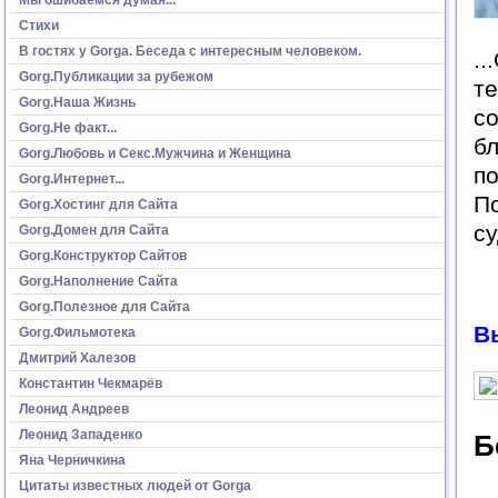
Стихи
В гостях у Gorga. Беседа с интересным человеком.
..
Gorg.Публикации за рубежом
те
Gorg.Наша Жизнь
со
Gorg.Не факт...
бл
Gorg.Любовь и Секс.Мужчина и Женщина
по
Gorg.Интернет...
По
Gorg.Хостинг для Сайта
су
Gorg.Домен для Сайта
Gorg.Конструктор Сайтов
Gorg.Наполнение Сайта
Gorg.Полезное для Сайта
В
Gorg.Фильмотека
Дмитрий Халезов
Константин Чекмарёв
Леонид Андреев
Леонид Западенко
Б
Яна Черничкина
Цитаты известных людей от Gorga