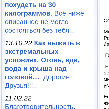
похудеть на 30
килограммов
. Всё ниже
С
описанное не могло
состояться без тебя...
Ми
Р
13.10.22
Как выжить в
бе
экстремальных
Г
условиях. Огонь, еда,
Е
вода и крыша над
ес
головой…
. Дорогие
ми
Друзья!!!..
ус
Е
11.02.22
жи
Благотворительность,