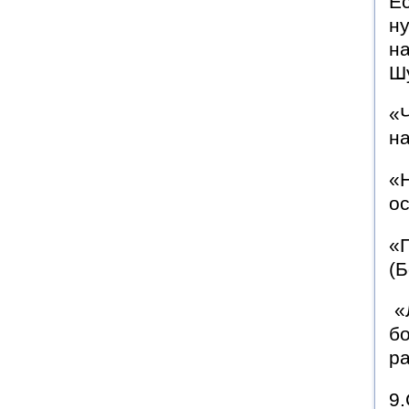
Ес
ну
на
Ш
«Ч
н
«
о
«
(Б
«
бо
ра
9.