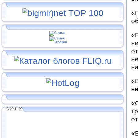
«
об
«Е
ни
от
не
на
«В
в
«С
С 29.11.09
тр
от
«