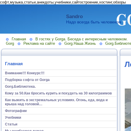
софт,музыка,статьи,анекдоты,учебники,сайтостроение,хостинг,обзоры
Sandro
Надо всегда быть человеком.
Главная
В гостях у Gorga. Беседа с интересным человеком.
Gorg
Реклама на сайте
Gorg.Наша Жизнь
Gorg.Библиоте
Л
Главная
Внимание!!! Конкурс!!!
Подборка софта от Gorga
Gorg.Библиотека.
Кому за 50.Как бросить курить и похудеть на 30 килограммов
Как выжить в экстремальных условиях. Огонь, еда, вода и
крыша над головой…
Фотографии
Учебники
Статьи
Мы ошибаемся думая...