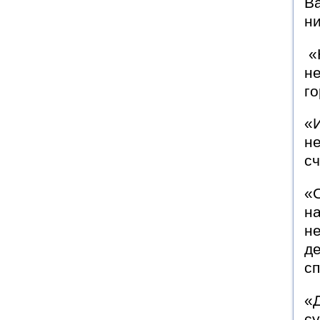
Ва
н
«
не
г
«
не
сч
«О
на
не
де
сп
«Д
су