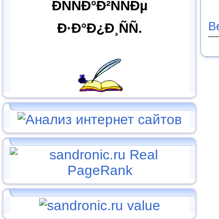
ÐÑÑÐ°Ð²ÑÑÐµ
В
Ð·Ð°Ð¿Ð¸ÑÑ.