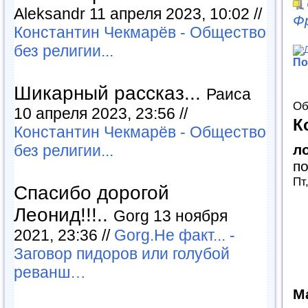
Aleksandr 11 апреля 2023, 10:02 //
Ф
Константин Чекмарёв - Общество
без религии...
По
Шикарный рассказ...
Раиса
Об
10 апреля 2023, 23:56 //
К
Константин Чекмарёв - Общество
без религии...
л
п
Пт
Спасибо дорогой
Леонид!!!..
Gorg 13 ноября
2021, 23:36 //
Gorg.Не факт... -
Заговор пидоров или голубой
реванш…
М