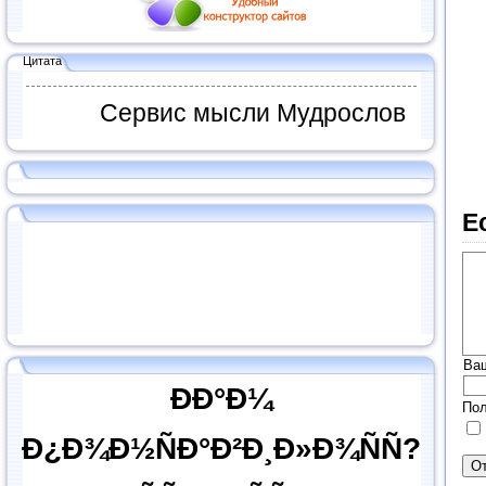
Цитата
Сервис мысли Мудрослов
Е
Ва
ÐÐ°Ð¼
Пол
Ð¿Ð¾Ð½ÑÐ°Ð²Ð¸Ð»Ð¾ÑÑ?