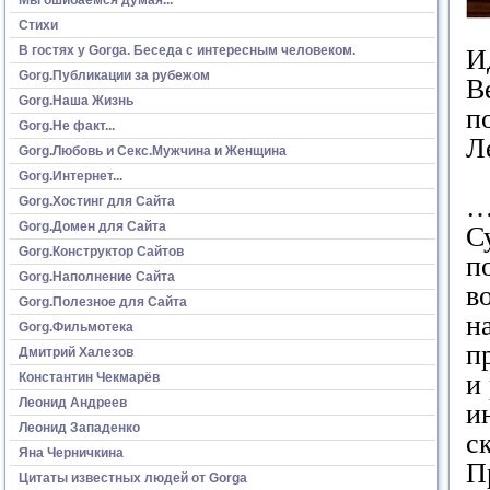
Стихи
В гостях у Gorga. Беседа с интересным человеком.
И
Gorg.Публикации за рубежом
В
Gorg.Наша Жизнь
п
Gorg.Не факт...
Л
Gorg.Любовь и Секс.Мужчина и Женщина
Gorg.Интернет...
…
Gorg.Хостинг для Сайта
Gorg.Домен для Сайта
С
Gorg.Конструктор Сайтов
п
Gorg.Наполнение Сайта
в
Gorg.Полезное для Сайта
н
Gorg.Фильмотека
п
Дмитрий Халезов
и
Константин Чекмарёв
Леонид Андреев
и
Леонид Западенко
с
Яна Черничкина
П
Цитаты известных людей от Gorga