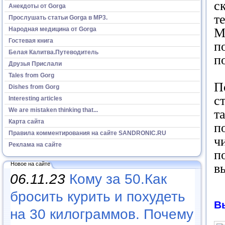
с
Анекдоты от Gorga
т
Прослушать статьи Gorga в МР3.
Народная медицина от Gorga
М
Гостевая книга
п
Белая Калитва.Путеводитель
п
Друзья Прислали
Tales from Gorg
П
Dishes from Gorg
с
Interesting articles
We are mistaken thinking that...
т
Карта сайта
п
Правила комментирования на сайте SANDRONIC.RU
ч
Реклама на сайте
п
Новое на сайте
в
06.11.23
Кому за 50.Как
бросить курить и похудеть
В
на 30 килограммов. Почему