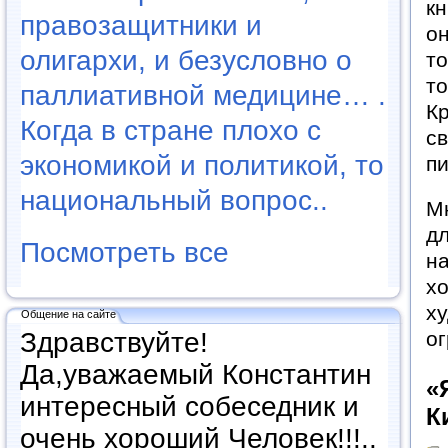
кн
правозащитники и
он
олигархи, и безусловно о
то
то
паллиативной медицине… .
Кр
Когда в стране плохо с
св
экономикой и политикой, то
пи
национальный вопрос..
Мн
дл
Посмотреть все
н
хо
ху
Общение на сайте
Здравствуйте!
ог
Да,уважаемый Константин
«
интересный собеседник и
К
очень хороший Человек!!!..