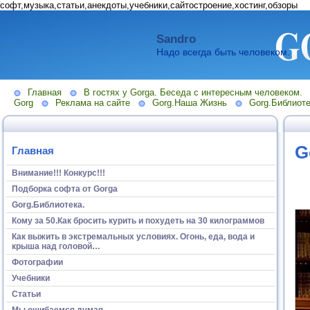
софт,музыка,статьи,анекдоты,учебники,сайтостроение,хостинг,обзоры
Sandro
Надо всегда быть человеком.
Главная
В гостях у Gorga. Беседа с интересным человеком.
Gorg
Реклама на сайте
Gorg.Наша Жизнь
Gorg.Библиоте
G
Главная
Внимание!!! Конкурс!!!
Подборка софта от Gorga
Gorg.Библиотека.
Кому за 50.Как бросить курить и похудеть на 30 килограммов
Как выжить в экстремальных условиях. Огонь, еда, вода и
крыша над головой…
Фотографии
Учебники
Статьи
Мы ошибаемся думая...