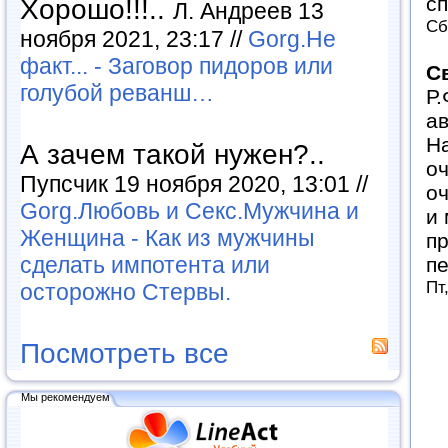
сп
Хорошо!!!..
Л. Андреев 13
Сб
ноября 2021, 23:17 //
Gorg.Не
факт... - Заговор пидоров или
С
голубой реванш…
Р.
ав
На
А зачем такой нужен?..
оч
Пупсчик 19 ноября 2020, 13:01 //
оч
Gorg.Любовь и Секс.Мужчина и
и 
Женщина - Как из мужчины
пр
сделать импотента или
пе
Пт
осторожно Стервы.
Посмотреть все
Мы рекомендуем