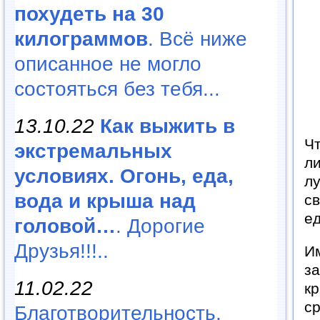
похудеть на 30
килограммов
. Всё ниже
описанное не могло
состояться без тебя...
13.10.22
Как выжить в
Чт
экстремальных
ли
условиях. Огонь, еда,
лу
вода и крыша над
св
ед
головой…
. Дорогие
Друзья!!!..
И
за
11.02.22
кр
ср
Благотворительность,