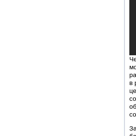
Че
мо
ра
в 
це
со
об
с
За