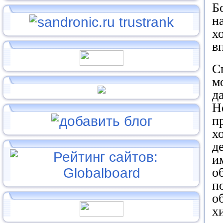
Б
н
х
в
С
м
д
Н
п
х
д
и
о
п
о
х