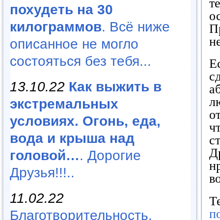
т
похудеть на 30
о
килограммов
. Всё ниже
П
н
описанное не могло
состояться без тебя...
Е
с
13.10.22
Как выжить в
а
л
экстремальных
о
условиях. Огонь, еда,
ч
вода и крыша над
с
Д
головой…
. Дорогие
н
Друзья!!!..
в
11.02.22
Т
п
Благотворительность,