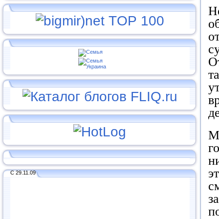
Н
о
о
с
О
т
у
в
д
М
г
н
э
С 29.11.09
с
з
п