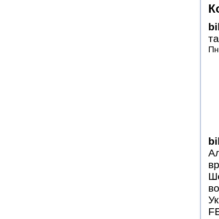
К
b
та
Пн
b
Ал
в
Ш
во
Ук
F