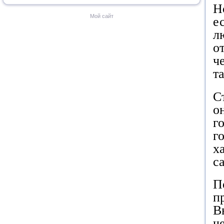
Н
Мой сайт
е
л
о
ч
т
С
о
г
г
х
с
П
п
В
ч