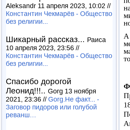
п
Aleksandr 11 апреля 2023, 10:02 //
н
Константин Чекмарёв - Общество
м
без религии...
н
А
Шикарный рассказ...
Раиса
м
10 апреля 2023, 23:56 //
м
Константин Чекмарёв - Общество
т
без религии...
Спасибо дорогой
Ф
Леонид!!!..
Gorg 13 ноября
П
2021, 23:36 //
Gorg.Не факт... -
1
Заговор пидоров или голубой
П
реванш…
А