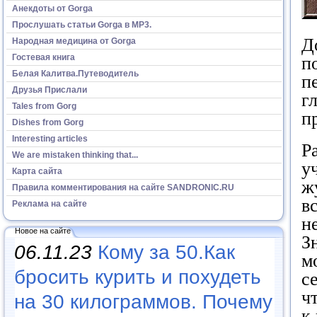
Анекдоты от Gorga
Прослушать статьи Gorga в МР3.
Д
Народная медицина от Gorga
Гостевая книга
п
Белая Калитва.Путеводитель
п
Друзья Прислали
г
Tales from Gorg
п
Dishes from Gorg
Interesting articles
Р
We are mistaken thinking that...
у
Карта сайта
ж
Правила комментирования на сайте SANDRONIC.RU
в
Реклама на сайте
н
Новое на сайте
З
06.11.23
Кому за 50.Как
м
бросить курить и похудеть
с
ч
на 30 килограммов. Почему
к