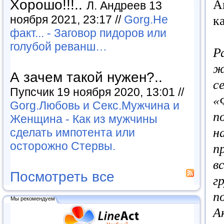
Хорошо!!!..
А
Л. Андреев 13
ноября 2021, 23:17 //
Gorg.Не
к
факт... - Заговор пидоров или
голубой реванш…
Р
ж
А зачем такой нужен?..
с
Пупсчик 19 ноября 2020, 13:01 //
«
Gorg.Любовь и Секс.Мужчина и
п
Женщина - Как из мужчины
н
сделать импотента или
осторожно Стервы.
п
в
Посмотреть все
г
п
Мы рекомендуем
А