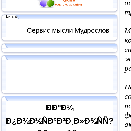
о
т
Цитата
М
Сервис мысли Мудрослов
к
в
ж
р
П
с
п
ÐÐ°Ð¼
ф
Ð¿Ð¾Ð½ÑÐ°Ð²Ð¸Ð»Ð¾ÑÑ?
а