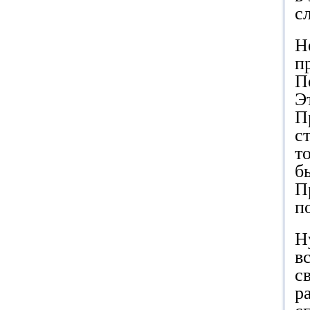
с
Н
п
П
Э
П
с
т
б
П
п
Н
в
с
р