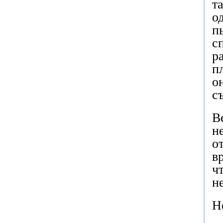
т
о
п
с
р
п
о
с
В
н
о
в
ч
н
Н