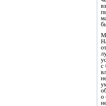
в
п
м
б
М
Н
о
л
у
с
в
н
у
о
о
н