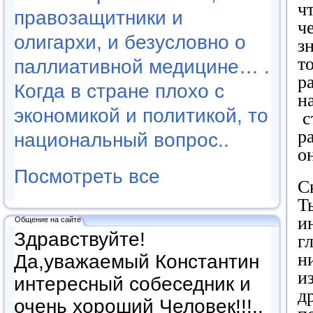
ч
правозащитники и
ч
олигархи, и безусловно о
з
т
паллиативной медицине… .
р
Когда в стране плохо с
н
экономикой и политикой, то
с
р
национальный вопрос..
о
Посмотреть все
С
Т
и
Общение на сайте
Здравствуйте!
г
н
Да,уважаемый Константин
и
интересный собеседник и
д
очень хороший Человек!!!..