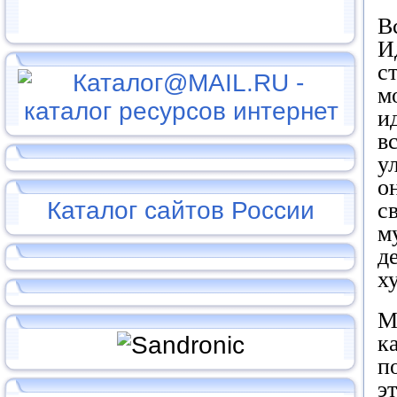
В
И
с
м
и
в
у
о
Каталог сайтов России
с
м
д
х
М
к
п
э