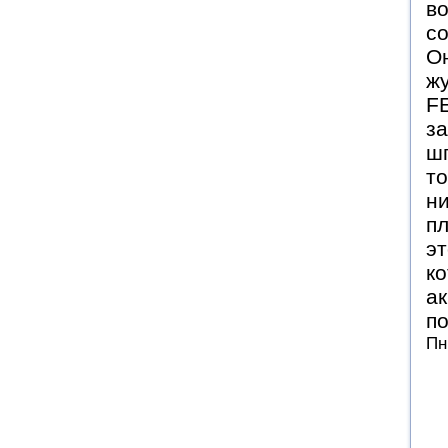
в
со
Он
жу
F
з
шп
то
ни
пл
эт
к
ак
по
Пн