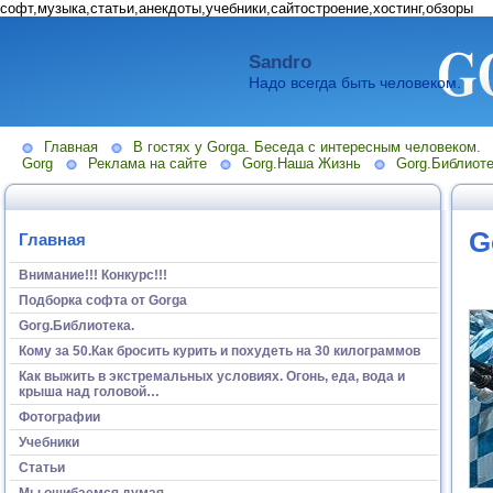
софт,музыка,статьи,анекдоты,учебники,сайтостроение,хостинг,обзоры
Sandro
Надо всегда быть человеком.
Главная
В гостях у Gorga. Беседа с интересным человеком.
Gorg
Реклама на сайте
Gorg.Наша Жизнь
Gorg.Библиоте
G
Главная
Внимание!!! Конкурс!!!
Подборка софта от Gorga
Gorg.Библиотека.
Кому за 50.Как бросить курить и похудеть на 30 килограммов
Как выжить в экстремальных условиях. Огонь, еда, вода и
крыша над головой…
Фотографии
Учебники
Статьи
Мы ошибаемся думая...