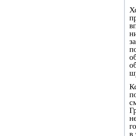
Х
п
в
н
з
п
о
о
ш
К
п
с
Г
н
г
в