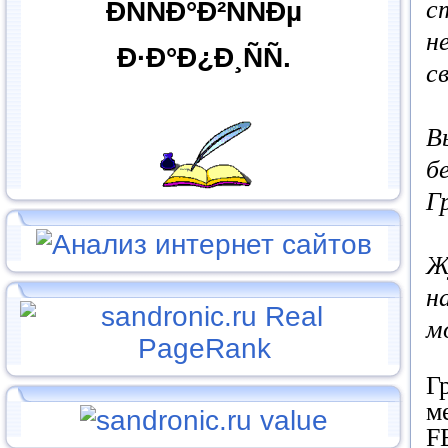
с
ÐÑÑÐ°Ð²ÑÑÐµ
н
Ð·Ð°Ð¿Ð¸ÑÑ.
с
В
б
Г
Ж
н
м
Г
м
F