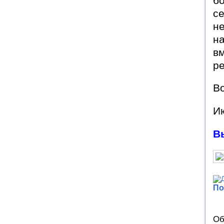
бо
се
не
на
вм
ре
Во
И
В
По
Об