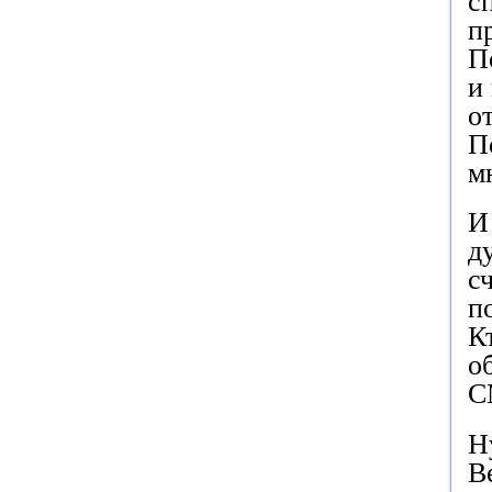
с
п
П
и
о
П
м
И
д
с
п
К
о
С
Н
В