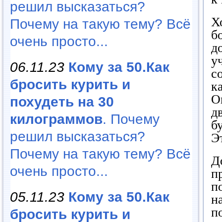
решил высказаться?
Х
Почему на такую тему? Всё
б
очень просто...
д
у
06.11.23
Кому за 50.Как
с
бросить курить и
к
О
похудеть на 30
д
килограммов
. Почему
б
решил высказаться?
Э
Почему на такую тему? Всё
Д
очень просто...
п
п
05.11.23
Кому за 50.Как
н
п
бросить курить и