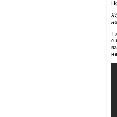
Но
Ж
н
Та
ещ
вз
н