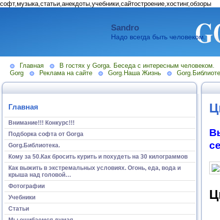
софт,музыка,статьи,анекдоты,учебники,сайтостроение,хостинг,обзоры
Sandro
Надо всегда быть человеком.
Главная
В гостях у Gorga. Беседа с интересным человеком.
Gorg
Реклама на сайте
Gorg.Наша Жизнь
Gorg.Библиоте
Ц
Главная
Внимание!!! Конкурс!!!
В
Подборка софта от Gorga
с
Gorg.Библиотека.
Кому за 50.Как бросить курить и похудеть на 30 килограммов
Как выжить в экстремальных условиях. Огонь, еда, вода и
крыша над головой…
Фотографии
Ц
Учебники
Статьи
Мы ошибаемся думая...