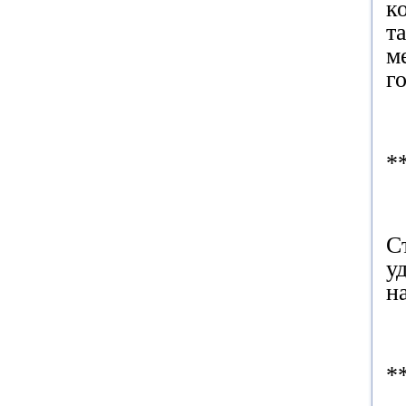
к
т
м
г
*
С
у
н
*