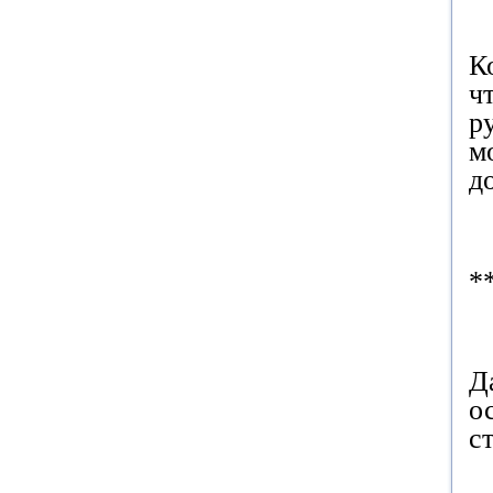
К
ч
р
м
д
*
Д
о
с