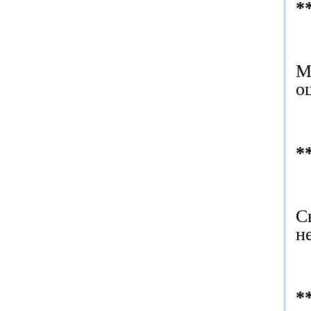
*
М
о
*
С
н
*