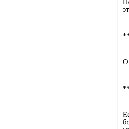
Н
э
*
О
*
Е
б