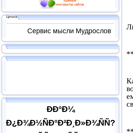
Цитата
Л
Сервис мысли Мудрослов
*
К
в
е
с
ÐÐ°Ð¼
Ð¿Ð¾Ð½ÑÐ°Ð²Ð¸Ð»Ð¾ÑÑ?
*