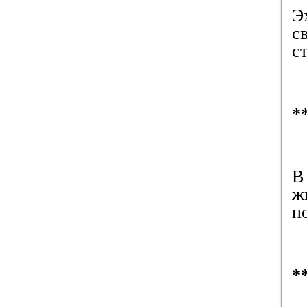
Э
с
с
*
В
ж
п
*