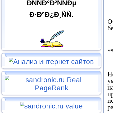
ÐÑÑÐ°Ð²ÑÑÐµ
Ð·Ð°Ð¿Ð¸ÑÑ.
О
б
*
Н
у
н
п
и
р