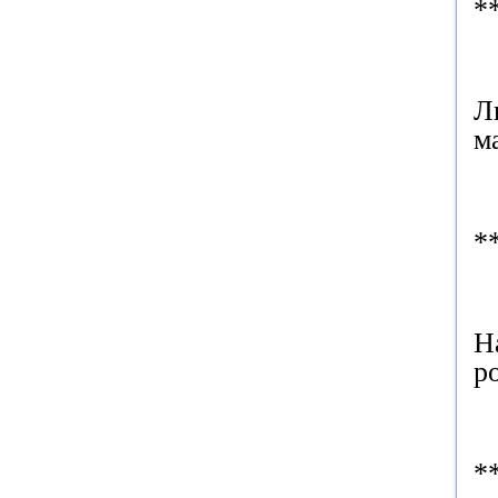
*
Л
м
*
Н
р
*