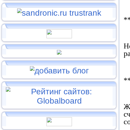
*
Н
р
*
Ж
с
с