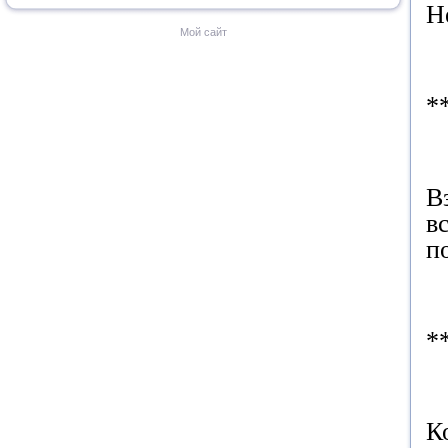
Н
Мой сайт
*
В
в
п
*
К