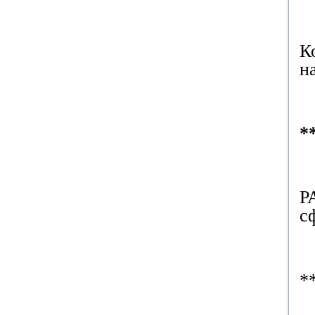
К
н
*
Р
с
*