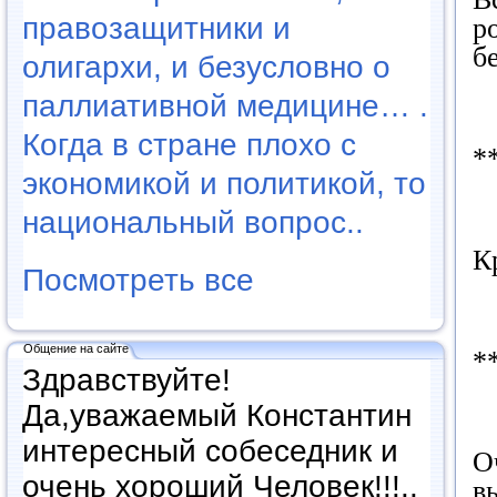
правозащитники и
р
б
олигархи, и безусловно о
паллиативной медицине… .
Когда в стране плохо с
*
экономикой и политикой, то
национальный вопрос..
К
Посмотреть все
Общение на сайте
*
Здравствуйте!
Да,уважаемый Константин
интересный собеседник и
О
очень хороший Человек!!!..
в