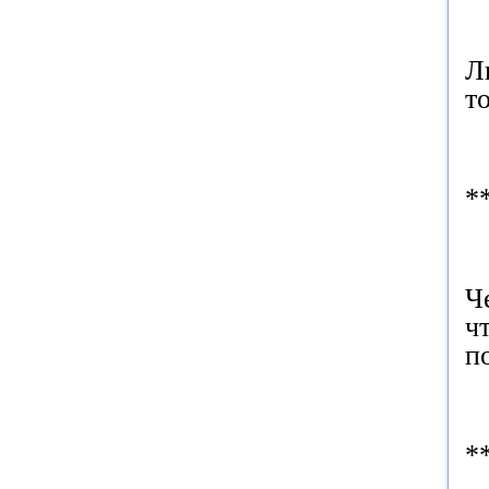
Л
т
*
Ч
ч
п
*