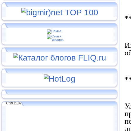
*
И
о
*
С 29.11.09
У
п
п
д