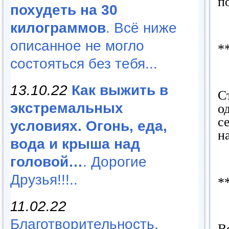
п
похудеть на 30
килограммов
. Всё ниже
описанное не могло
*
состояться без тебя...
13.10.22
Как выжить в
С
экстремальных
о
с
условиях. Огонь, еда,
н
вода и крыша над
головой…
. Дорогие
Друзья!!!..
*
11.02.22
Благотворительность,
В