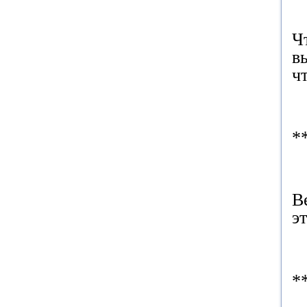
Ч
в
ч
*
В
э
*