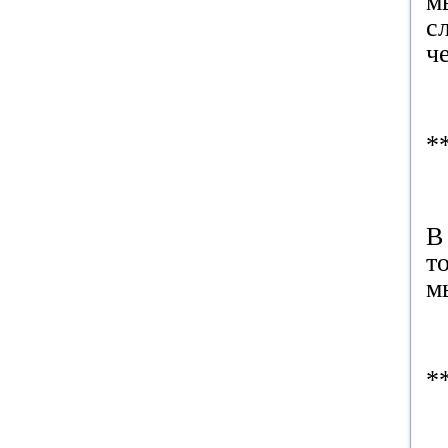
м
с
ч
*
В
т
м
*