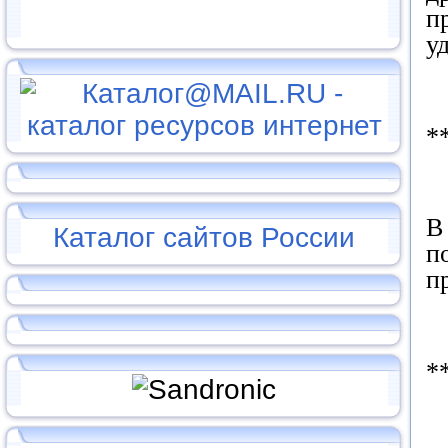
п
у
*
В
Каталог сайтов России
п
п
*