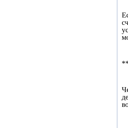
Е
с
у
м
*
Ч
д
в