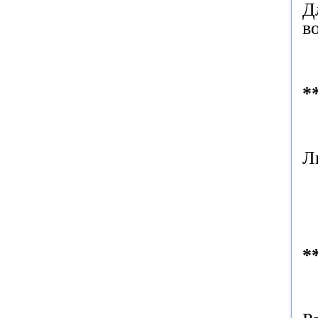
Д
в
*
Л
*