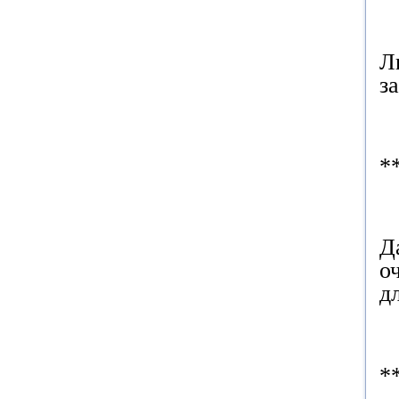
Л
з
*
Д
о
д
*