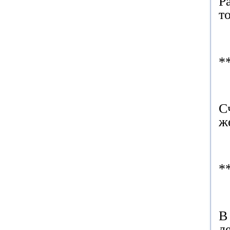
Р
т
*
С
ж
*
В
л