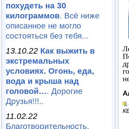
похудеть на 30
килограммов
. Всё ниже
описанное не могло
состояться без тебя...
Л
13.10.22
Как выжить в
П
экстремальных
д
условиях. Огонь, еда,
г
н
вода и крыша над
головой…
. Дорогие
А
Друзья!!!..
КБ
11.02.22
Благотворительность,