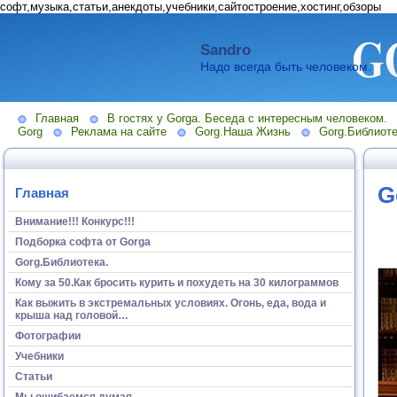
софт,музыка,статьи,анекдоты,учебники,сайтостроение,хостинг,обзоры
Sandro
Надо всегда быть человеком.
Главная
В гостях у Gorga. Беседа с интересным человеком.
Gorg
Реклама на сайте
Gorg.Наша Жизнь
Gorg.Библиоте
G
Главная
Внимание!!! Конкурс!!!
Подборка софта от Gorga
Gorg.Библиотека.
Кому за 50.Как бросить курить и похудеть на 30 килограммов
Как выжить в экстремальных условиях. Огонь, еда, вода и
крыша над головой…
Фотографии
Учебники
Статьи
Мы ошибаемся думая...