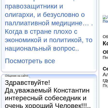
правозащитники и
олигархи, и безусловно о
По
паллиативной медицине… .
Когда в стране плохо с
Об
экономикой и политикой, то
К
национальный вопрос..
O
Пн
Посмотреть все
С
Ал
Общение на сайте
гд
Здравствуйте!
Пт
Да,уважаемый Константин
интересный собеседник и
очень хороший Человек!!!..