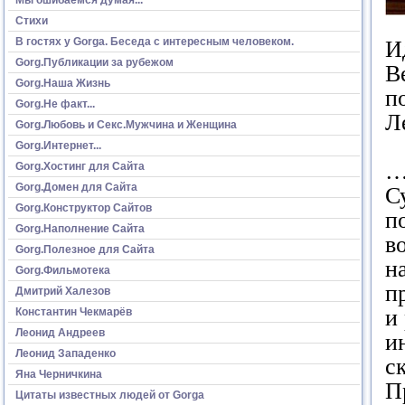
Стихи
В гостях у Gorga. Беседа с интересным человеком.
И
Gorg.Публикации за рубежом
В
Gorg.Наша Жизнь
п
Gorg.Не факт...
Л
Gorg.Любовь и Секс.Мужчина и Женщина
Gorg.Интернет...
…
Gorg.Хостинг для Сайта
Gorg.Домен для Сайта
С
Gorg.Конструктор Сайтов
п
Gorg.Наполнение Сайта
в
Gorg.Полезное для Сайта
н
Gorg.Фильмотека
п
Дмитрий Халезов
и
Константин Чекмарёв
Леонид Андреев
и
Леонид Западенко
с
Яна Черничкина
П
Цитаты известных людей от Gorga