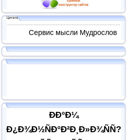
Цитата
Сервис мысли Мудрослов
ÐÐ°Ð¼
Ð¿Ð¾Ð½ÑÐ°Ð²Ð¸Ð»Ð¾ÑÑ?