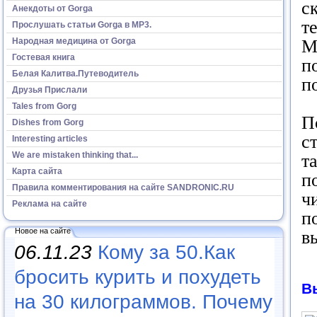
с
Анекдоты от Gorga
т
Прослушать статьи Gorga в МР3.
Народная медицина от Gorga
М
Гостевая книга
п
Белая Калитва.Путеводитель
п
Друзья Прислали
Tales from Gorg
П
Dishes from Gorg
с
Interesting articles
We are mistaken thinking that...
т
Карта сайта
п
Правила комментирования на сайте SANDRONIC.RU
ч
Реклама на сайте
п
Новое на сайте
в
06.11.23
Кому за 50.Как
бросить курить и похудеть
В
на 30 килограммов. Почему