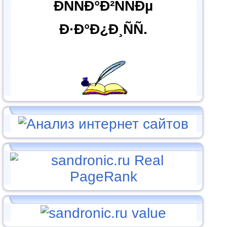
ÐÑÑÐ°Ð²ÑÑÐµ
Ð·Ð°Ð¿Ð¸ÑÑ.