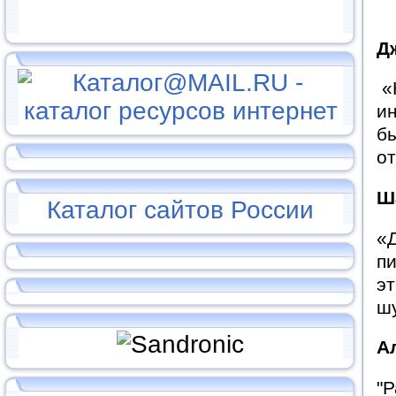
Д
«К
ин
бы
от
Ш
Каталог сайтов России
«
пи
эт
шу
А
"Р