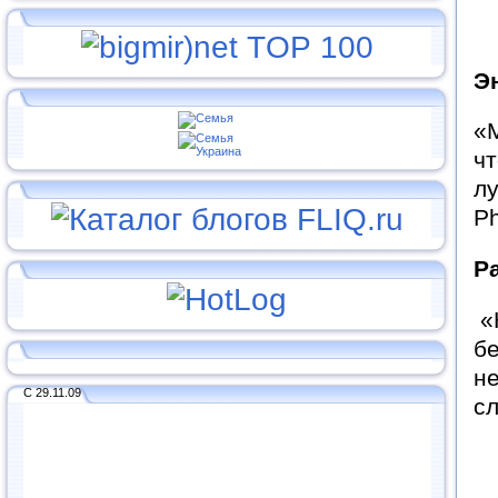
Э
«М
ч
лу
P
Р
«Н
бе
не
С 29.11.09
сл