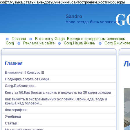
софт,музыка,статьи,анекдоты,учебники,сайтостроение,хостинг,обзоры
Sandro
Надо всегда быть человеком.
Главная
В гостях у Gorga. Беседа с интересным человеком.
Gorg
Реклама на сайте
Gorg.Наша Жизнь
Gorg.Библиоте
Л
Главная
Внимание!!! Конкурс!!!
Подборка софта от Gorga
Gorg.Библиотека.
Кому за 50.Как бросить курить и похудеть на 30 килограммов
Как выжить в экстремальных условиях. Огонь, еда, вода и
крыша над головой…
Фотографии
Учебники
Статьи
Мы ошибаемся думая...