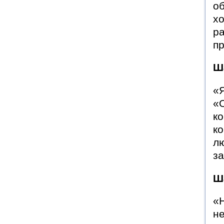
об
хо
ра
пр
Ш
«Я
«О
ко
ко
лю
за
Ш
«Н
не