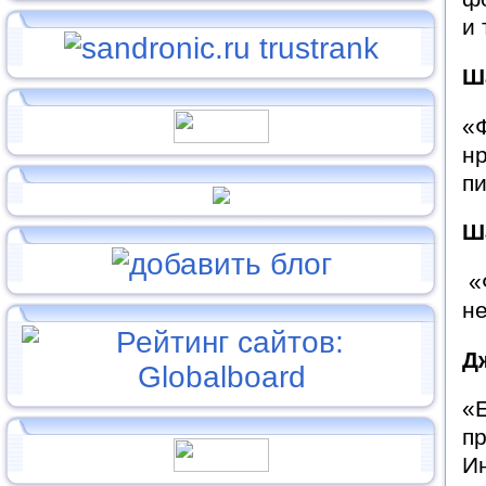
и 
Ш
«Ф
н
пи
Ш
«Ф
не
Д
«Е
пр
Ин