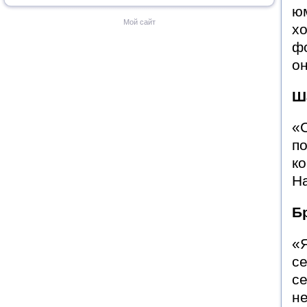
юм
Мой сайт
хо
фо
он
Ш
«С
по
ко
Н
Б
«Я
се
се
не