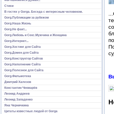
Стихи
В гостях у Gorga. Беседа с интересным человеком.
..
Gorg.Публикации за рубежом
те
Gorg.Наша Жизнь
со
Gorg.Не факт...
бл
Gorg.Любовь и Секс.Мужчина и Женщина
по
Gorg.Интернет...
По
Gorg.Хостинг для Сайта
су
Gorg.Домен для Сайта
Gorg.Конструктор Сайтов
Gorg.Наполнение Сайта
Gorg.Полезное для Сайта
В
Gorg.Фильмотека
Дмитрий Халезов
Константин Чекмарёв
Леонид Андреев
Леонид Западенко
Н
Яна Черничкина
Цитаты известных людей от Gorga