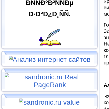
«р
ÐÑÑÐ°Ð²ÑÑÐµ
ви
Ð·Ð°Ð¿Ð¸ÑÑ.
мо
Го
З
зн
Не
ко
гл
пр
А
«Ф
ко
фо