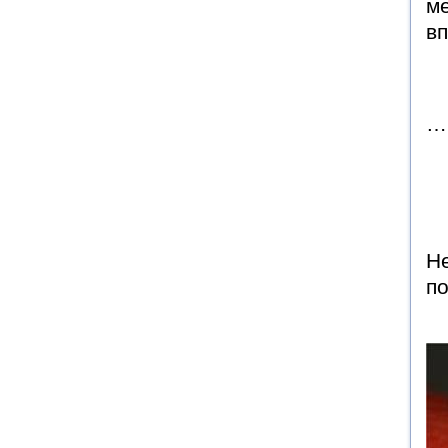
ме
вп
… 
Не
п