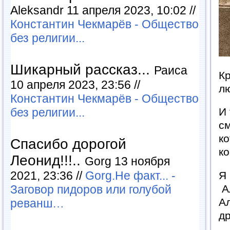
Aleksandr 11 апреля 2023, 10:02 //
Константин Чекмарёв - Общество
без религии...
Шикарный рассказ...
Раиса
Кр
10 апреля 2023, 23:56 //
л
Константин Чекмарёв - Общество
без религии...
И 
см
ко
Спасибо дорогой
к
Леонид!!!..
Gorg 13 ноября
2021, 23:36 //
Gorg.Не факт... -
Я
Заговор пидоров или голубой
Ал
А
реванш…
д