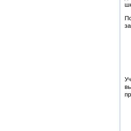
шк
П
з
Уч
вы
п