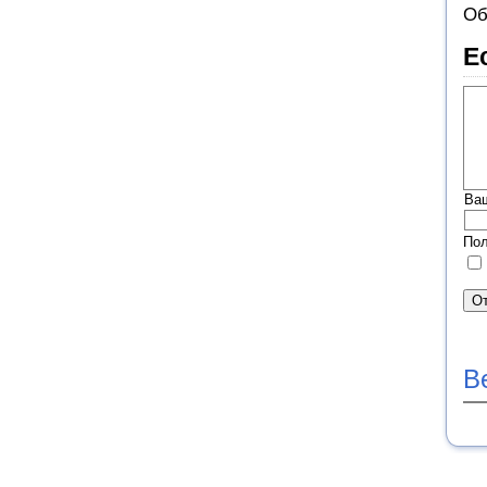
Об
Е
Ва
Пол
В