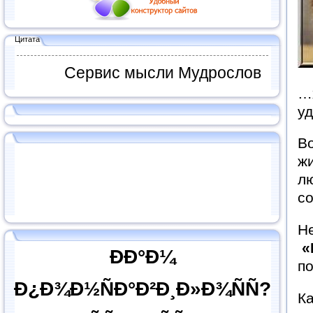
Цитата
Сервис мысли Мудрослов
…
уд
Во
ж
лю
с
Н
«
ÐÐ°Ð¼
п
Ð¿Ð¾Ð½ÑÐ°Ð²Ð¸Ð»Ð¾ÑÑ?
Ка