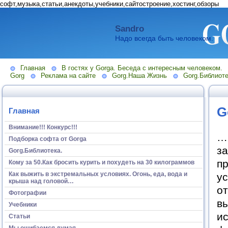
софт,музыка,статьи,анекдоты,учебники,сайтостроение,хостинг,обзоры
Sandro
Надо всегда быть человеком.
Главная
В гостях у Gorga. Беседа с интересным человеком.
Gorg
Реклама на сайте
Gorg.Наша Жизнь
Gorg.Библиоте
G
Главная
Внимание!!! Конкурс!!!
…И
Подборка софта от Gorga
за
Gorg.Библиотека.
пр
Кому за 50.Как бросить курить и похудеть на 30 килограммов
Как выжить в экстремальных условиях. Огонь, еда, вода и
ус
крыша над головой…
от
Фотографии
вы
Учебники
ис
Статьи
Мы ошибаемся думая...