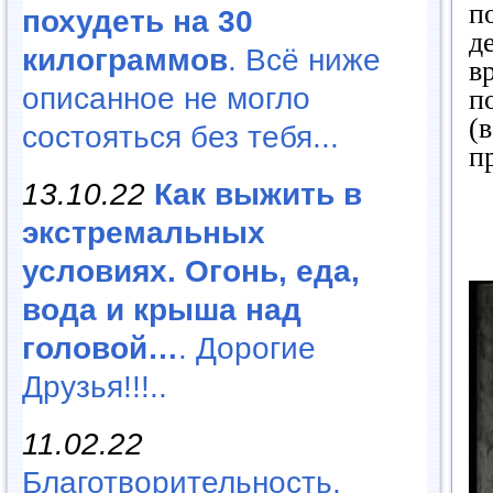
п
похудеть на 30
д
килограммов
. Всё ниже
в
описанное не могло
п
(
состояться без тебя...
п
13.10.22
Как выжить в
экстремальных
условиях. Огонь, еда,
вода и крыша над
головой…
. Дорогие
Друзья!!!..
11.02.22
Благотворительность,