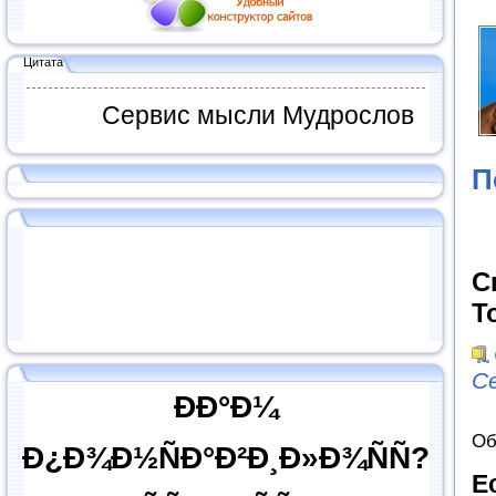
Цитата
Сервис мысли Мудрослов
П
С
Т
С
ÐÐ°Ð¼
Об
Ð¿Ð¾Ð½ÑÐ°Ð²Ð¸Ð»Ð¾ÑÑ?
Е