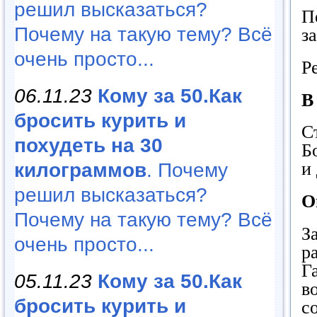
решил высказаться?
П
Почему на такую тему? Всё
з
очень просто...
Р
06.11.23
Кому за 50.Как
В
бросить курить и
С
похудеть на 30
Б
и 
килограммов
. Почему
решил высказаться?
О
Почему на такую тему? Всё
З
очень просто...
р
Г
05.11.23
Кому за 50.Как
в
бросить курить и
с