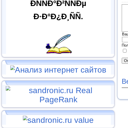
ÐÑÑÐ°Ð²ÑÑÐµ
Ð·Ð°Ð¿Ð¸ÑÑ.
Ва
Пол
В