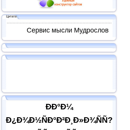
Цитата
Сервис мысли Мудрослов
ÐÐ°Ð¼
Ð¿Ð¾Ð½ÑÐ°Ð²Ð¸Ð»Ð¾ÑÑ?