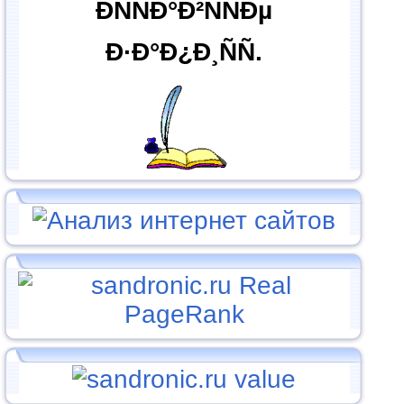
ÐÑÑÐ°Ð²ÑÑÐµ
Ð·Ð°Ð¿Ð¸ÑÑ.