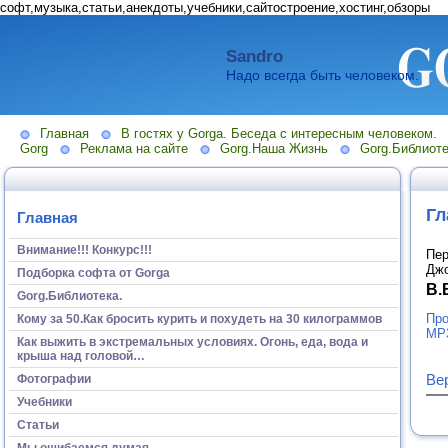
софт,музыка,статьи,анекдоты,учебники,сайтостроение,хостинг,обзоры
Sandro
Надо всегда быть человеком.
Главная
В гостях у Gorga. Беседа с интересным человеком.
Gorg
Реклама на сайте
Gorg.Наша Жизнь
Gorg.Библиоте
Гл
Главная
Внимание!!! Конкурс!!!
Пер
Дж
Подборка софта от Gorga
В.
Gorg.Библиотека.
Про
Кому за 50.Как бросить курить и похудеть на 30 килограммов
MP
Как выжить в экстремальных условиях. Огонь, еда, вода и
крыша над головой…
Ве
Фотографии
Учебники
Статьи
Мы ошибаемся думая...