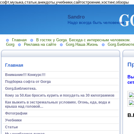
софт,музыка,статьи,анекдоты,учебники,сайтостроение,хостинг,обзоры
Sandro
Надо всегда быть человеком.
Главная
В гостях у Gorga. Беседа с интересным человеком.
Gorg
Реклама на сайте
Gorg.Наша Жизнь
Gorg.Библиоте
Пр
Главная
Внимание!!! Конкурс!!!
Вы
Подборка софта от Gorga
се
Gorg.Библиотека.
Кому за 50.Как бросить курить и похудеть на 30 килограммов
Как выжить в экстремальных условиях. Огонь, еда, вода и
крыша над головой…
Фотографии
В.
Учебники
Статьи
Мы ошибаемся думая...