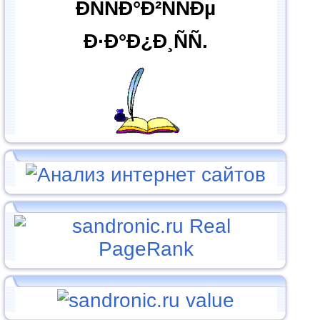
ÐÑÑÐ°Ð²ÑÑÐµ
Ð·Ð°Ð¿Ð¸ÑÑ.