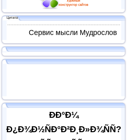
Цитата
Сервис мысли Мудрослов
ÐÐ°Ð¼
Ð¿Ð¾Ð½ÑÐ°Ð²Ð¸Ð»Ð¾ÑÑ?