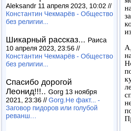
м
Aleksandr 11 апреля 2023, 10:02 //
н
Константин Чекмарёв - Общество
з
без религии...
к
и
Шикарный рассказ...
Раиса
А
10 апреля 2023, 23:56 //
н
Константин Чекмарёв - Общество
Н
без религии...
п
к
Спасибо дорогой
л
Леонид!!!..
Gorg 13 ноября
с
2021, 23:36 //
Gorg.Не факт... -
н
Заговор пидоров или голубой
п
реванш…
П