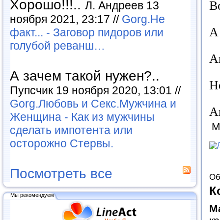
Хорошо!!!..
В
Л. Андреев 13
ноября 2021, 23:17 //
Gorg.Не
А
факт... - Заговор пидоров или
голубой реванш…
А
А зачем такой нужен?..
Н
Пупсчик 19 ноября 2020, 13:01 //
Gorg.Любовь и Секс.Мужчина и
А
Женщина - Как из мужчины
М
сделать импотента или
осторожно Стервы.
Посмотреть все
Об
К
Мы рекомендуем
М