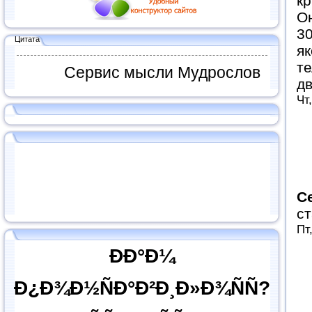
кр
О
30
Цитата
як
те
Сервис мысли Мудрослов
дв
Чт
С
ст
Пт
ÐÐ°Ð¼
Ð¿Ð¾Ð½ÑÐ°Ð²Ð¸Ð»Ð¾ÑÑ?