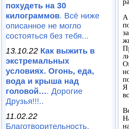
р
похудеть на 30
килограммов
. Всё ниже
А
п
описанное не могло
з
состояться без тебя...
ж
П
13.10.22
Как выжить в
л
экстремальных
О
условиях. Огонь, еда,
н
п
вода и крыша над
Я
головой…
. Дорогие
вс
Друзья!!!..
В
11.02.22
Н
Благотворительность,
н