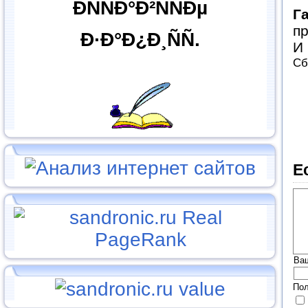
ÐÑÑÐ°Ð²ÑÑÐµ
Г
пр
Ð·Ð°Ð¿Ð¸ÑÑ.
И 
Сб
Е
Ва
Пол