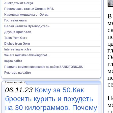
Анекдоты от Gorga
Прослушать статьи Gorga в МР3.
В
Народная медицина от Gorga
Гостевая книга
м
Белая Калитва.Путеводитель
с
Друзья Прислали
п
Tales from Gorg
о
Dishes from Gorg
г
Interesting articles
О
We are mistaken thinking that...
Карта сайта
г
Правила комментирования на сайте SANDRONIC.RU
м
Реклама на сайте
п
с
Новое на сайте
06.11.23
Кому за 50.Как
Н
бросить курить и похудеть
м
на 30 килограммов. Почему
с