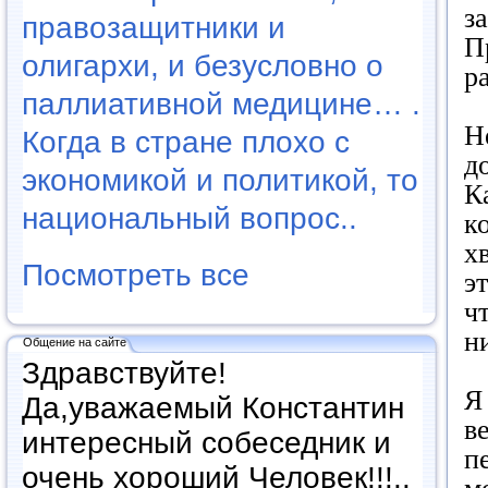
з
правозащитники и
П
олигархи, и безусловно о
р
паллиативной медицине… .
Н
Когда в стране плохо с
д
экономикой и политикой, то
К
национальный вопрос..
к
х
Посмотреть все
э
ч
н
Общение на сайте
Здравствуйте!
Я
Да,уважаемый Константин
в
интересный собеседник и
п
очень хороший Человек!!!..