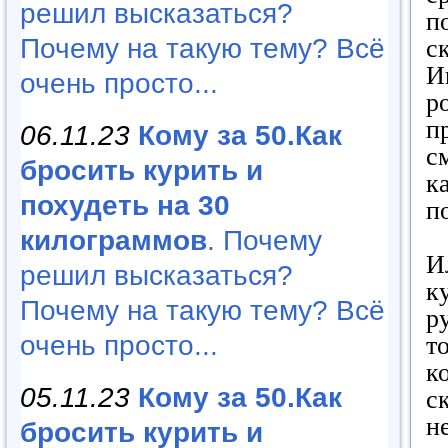
решил высказаться?
п
Почему на такую тему? Всё
с
И
очень просто...
р
п
06.11.23
Кому за 50.Как
с
бросить курить и
к
похудеть на 30
п
килограммов
. Почему
И
решил высказаться?
к
Почему на такую тему? Всё
р
очень просто...
т
к
05.11.23
Кому за 50.Как
с
н
бросить курить и