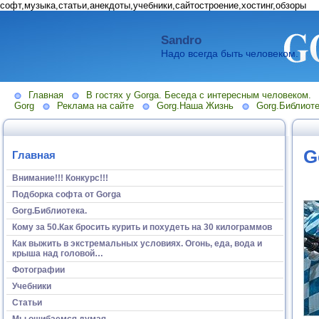
софт,музыка,статьи,анекдоты,учебники,сайтостроение,хостинг,обзоры
Sandro
Надо всегда быть человеком.
Главная
В гостях у Gorga. Беседа с интересным человеком.
Gorg
Реклама на сайте
Gorg.Наша Жизнь
Gorg.Библиоте
G
Главная
Внимание!!! Конкурс!!!
Подборка софта от Gorga
Gorg.Библиотека.
Кому за 50.Как бросить курить и похудеть на 30 килограммов
Как выжить в экстремальных условиях. Огонь, еда, вода и
крыша над головой…
Фотографии
Учебники
Статьи
Мы ошибаемся думая...