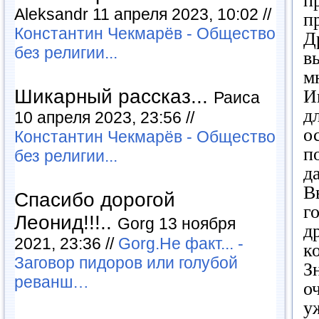
п
Aleksandr 11 апреля 2023, 10:02 //
п
Константин Чекмарёв - Общество
Д
без религии...
в
м
Шикарный рассказ...
И
Раиса
д
10 апреля 2023, 23:56 //
о
Константин Чекмарёв - Общество
п
без религии...
д
В
Спасибо дорогой
г
Леонид!!!..
Gorg 13 ноября
д
2021, 23:36 //
Gorg.Не факт... -
к
Заговор пидоров или голубой
З
реванш…
о
у