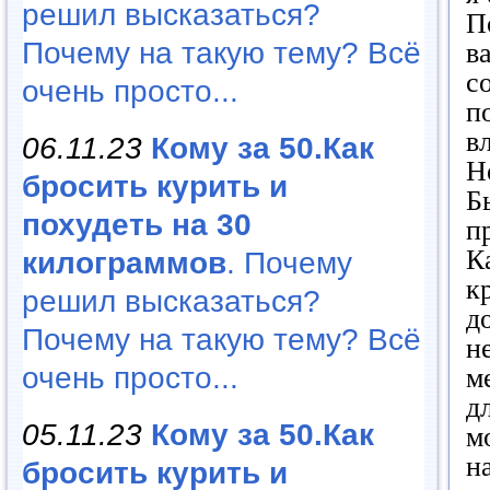
решил высказаться?
П
Почему на такую тему? Всё
в
с
очень просто...
п
в
06.11.23
Кому за 50.Как
Н
бросить курить и
Б
похудеть на 30
п
К
килограммов
. Почему
к
решил высказаться?
д
Почему на такую тему? Всё
н
очень просто...
м
д
05.11.23
Кому за 50.Как
м
н
бросить курить и