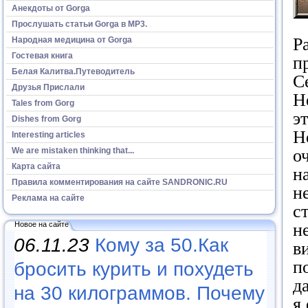
Анекдоты от Gorga
Прослушать статьи Gorga в МР3.
Р
Народная медицина от Gorga
Гостевая книга
п
Белая Калитва.Путеводитель
С
Друзья Прислали
Н
Tales from Gorg
э
Dishes from Gorg
Н
Interesting articles
о
We are mistaken thinking that...
Карта сайта
н
Правила комментирования на сайте SANDRONIC.RU
н
Реклама на сайте
с
н
Новое на сайте
06.11.23
Кому за 50.Как
в
п
бросить курить и похудеть
д
на 30 килограммов. Почему
я