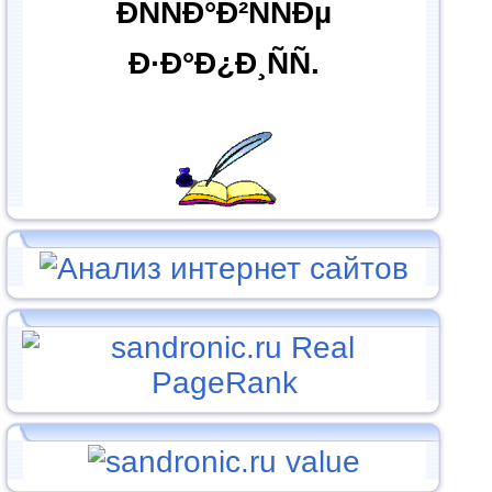
ÐÑÑÐ°Ð²ÑÑÐµ
Ð·Ð°Ð¿Ð¸ÑÑ.