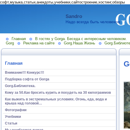
софт,музыка,статьи,анекдоты,учебники,сайтостроение,хостинг,обзоры
Sandro
Надо всегда быть человеком.
Главная
В гостях у Gorga. Беседа с интересным человеком.
Gorg
Реклама на сайте
Gorg.Наша Жизнь
Gorg.Библиоте
G
Главная
Внимание!!! Конкурс!!!
Подборка софта от Gorga
Gorg.Библиотека.
Кому за 50.Как бросить курить и похудеть на 30 килограммов
Как выжить в экстремальных условиях. Огонь, еда, вода и
крыша над головой…
Фотографии
Учебники
Статьи
Мы ошибаемся думая...