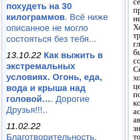
с
похудеть на 30
п
килограммов
. Всё ниже
н
Х
описанное не могло
т
состояться без тебя...
г
б
13.10.22
Как выжить в
с
экстремальных
С
условиях. Огонь, еда,
х
ц
вода и крыша над
п
головой…
. Дорогие
к
Друзья!!!..
а
а
11.02.22
з
Благотворительность,
т