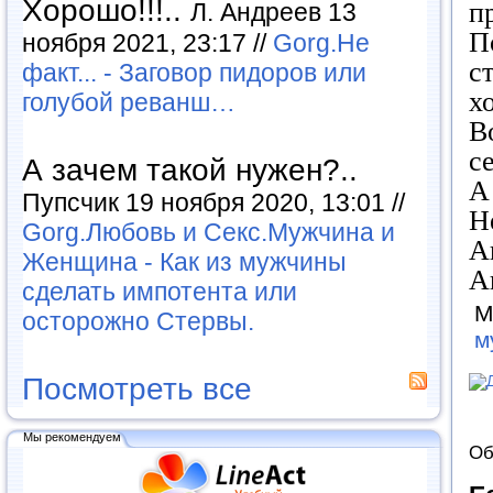
Хорошо!!!..
п
Л. Андреев 13
П
ноября 2021, 23:17 //
Gorg.Не
с
факт... - Заговор пидоров или
х
голубой реванш…
В
с
А зачем такой нужен?..
А
Пупсчик 19 ноября 2020, 13:01 //
Н
Gorg.Любовь и Секс.Мужчина и
А
Женщина - Как из мужчины
А
сделать импотента или
М
осторожно Стервы.
м
Посмотреть все
Мы рекомендуем
Об