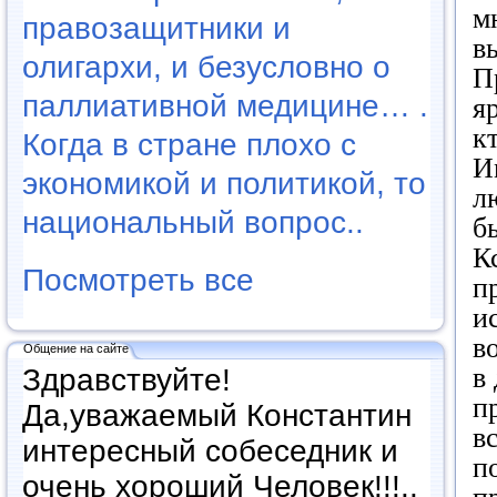
м
правозащитники и
в
олигархи, и безусловно о
П
паллиативной медицине… .
я
к
Когда в стране плохо с
И
экономикой и политикой, то
л
национальный вопрос..
б
К
Посмотреть все
п
и
в
Общение на сайте
в
Здравствуйте!
п
Да,уважаемый Константин
в
интересный собеседник и
п
очень хороший Человек!!!..