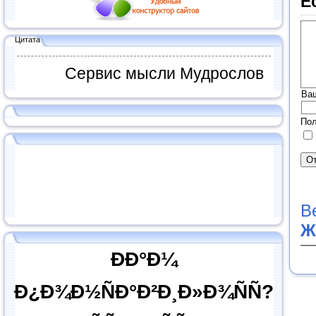
Е
Цитата
Сервис мысли Мудрослов
Ва
Пол
В
Ж
ÐÐ°Ð¼
Ð¿Ð¾Ð½ÑÐ°Ð²Ð¸Ð»Ð¾ÑÑ?