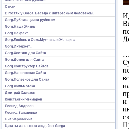
Стихи
В гостях у Gorga. Беседа с интересным человеком.
И
Gorg.Публикации за рубежом
В
Gorg.Наша Жизнь
п
Gorg.Не факт...
Л
Gorg.Любовь и Секс.Мужчина и Женщина
Gorg.Интернет...
…
Gorg.Хостинг для Сайта
Gorg.Домен для Сайта
С
Gorg.Конструктор Сайтов
п
Gorg.Наполнение Сайта
в
Gorg.Полезное для Сайта
н
Gorg.Фильмотека
п
Дмитрий Халезов
и
Константин Чекмарёв
Леонид Андреев
и
Леонид Западенко
с
Яна Черничкина
П
Цитаты известных людей от Gorga