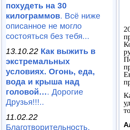
похудеть на 30
килограммов
. Всё ниже
описанное не могло
2
состояться без тебя...
п
К
13.10.22
Как выжить в
р
П
экстремальных
п
условиях. Огонь, еда,
Е
вода и крыша над
п
головой…
. Дорогие
К
Друзья!!!..
у
т
11.02.22
А
Благотворительность,