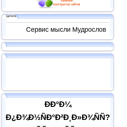
Цитата
Сервис мысли Мудрослов
ÐÐ°Ð¼
Ð¿Ð¾Ð½ÑÐ°Ð²Ð¸Ð»Ð¾ÑÑ?