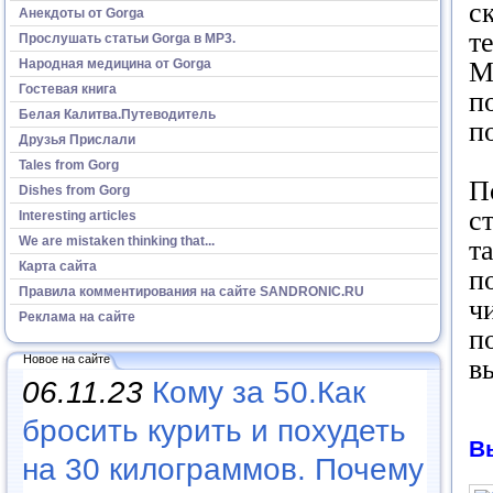
с
Анекдоты от Gorga
т
Прослушать статьи Gorga в МР3.
Народная медицина от Gorga
М
Гостевая книга
п
Белая Калитва.Путеводитель
п
Друзья Прислали
Tales from Gorg
П
Dishes from Gorg
с
Interesting articles
We are mistaken thinking that...
т
Карта сайта
п
Правила комментирования на сайте SANDRONIC.RU
ч
Реклама на сайте
п
Новое на сайте
в
06.11.23
Кому за 50.Как
бросить курить и похудеть
В
на 30 килограммов. Почему