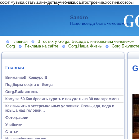
софт,музыка,статьи,анекдоты,учебники,сайтостроение,хостинг,обзоры
Sandro
Надо всегда быть человеком.
Главная
В гостях у Gorga. Беседа с интересным человеком.
Gorg
Реклама на сайте
Gorg.Наша Жизнь
Gorg.Библиоте
G
Главная
Внимание!!! Конкурс!!!
Подборка софта от Gorga
Gorg.Библиотека.
Кому за 50.Как бросить курить и похудеть на 30 килограммов
Как выжить в экстремальных условиях. Огонь, еда, вода и
крыша над головой…
Фотографии
Учебники
Статьи
Мы ошибаемся думая...