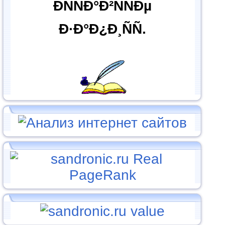
ÐÑÑÐ°Ð²ÑÑÐµ
Ð·Ð°Ð¿Ð¸ÑÑ.